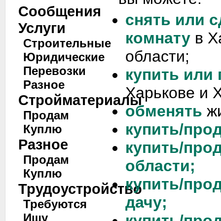
Сообщения
снять или с
Услуги
комнату
в Х
Строительные
области;
Юридические
Перевозки
купить или
Разное
Харькове и 
Стройматериалы
обменять
жи
Продам
купить/прод
Куплю
Разное
купить/про
Продам
области;
Куплю
купить/про
Трудоустройство
дачу;
Требуются
Ищу
купить/про