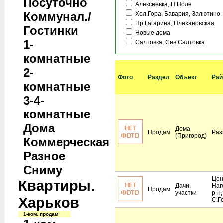
Посуточно
Алексеевка, П.Поле
Коммунал./
Хол.Гора, Бавария, Залютино
Пр.Гагарина, Плехановская
Гостинки
Новые дома
1-
Салтовка, Сев.Салтовка
комнатные
2-
Фото
Раздел
Объект
Рай
комнатные
3-4-
комнатные
Дома
Дома
Продам
Раз
(Пригород)
Коммерческая
Разное
Сниму
Цен
Квартиры.
Дачи,
Наг
Продам
участки
р-н,
Харьков
С.Г
1-ком. продам