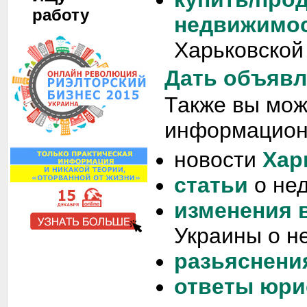
работу
недвижимо
Харьковской
Дать объявл
Также вы мож
информацион
новости
Хар
статьи
о не
изменения 
Украины о н
разьяснени
ответы юри