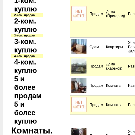
1-ком.
куплю
Дома
Продам
Раз
2-ком. продам
(Пригород)
2-ком.
куплю
3-ком. продам
3-ком.
Хол
Сдам
Квартиры
Бав
куплю
Зал
4-ком. продам
4-ком.
Дома
Продам
Раз
куплю
(Харьков)
5 и
более
Продам
Комнаты
Раз
продам
5 и
Продам
Комнаты
Раз
более
куплю
Комнаты.
Хол