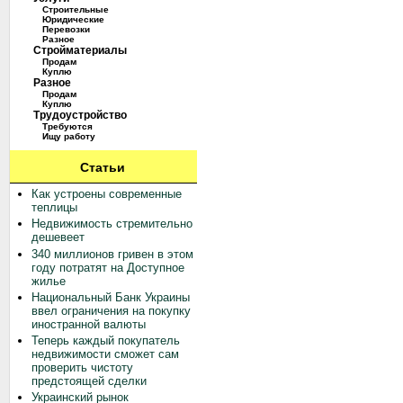
Строительные
Юридические
Перевозки
Разное
Стройматериалы
Продам
Куплю
Разное
Продам
Куплю
Трудоустройство
Требуются
Ищу работу
Статьи
Как устроены современные
теплицы
Недвижимость стремительно
дешевеет
340 миллионов гривен в этом
году потратят на Доступное
жилье
Национальный Банк Украины
ввел ограничения на покупку
иностранной валюты
Теперь каждый покупатель
недвижимости сможет сам
проверить чистоту
предстоящей сделки
Украинский рынок