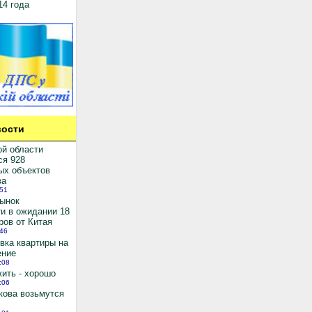
14 года
ости
ой области
ся 928
ых объектов
ва
:51
рынок
и в ожидании 18
ров от Китая
:46
вка квартиры на
ение
:08
ить - хорошо
:06
кова возьмутся