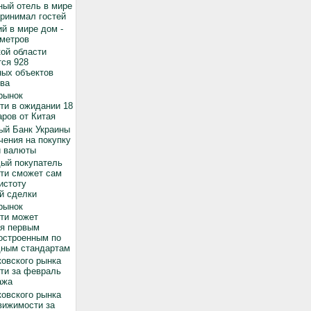
ный отель в мире
принимал гостей
й в мире дом -
 метров
ой области
ся 928
ных объектов
ва
рынок
ти в ожидании 18
ров от Китая
ый Банк Украины
чения на покупку
й валюты
дый покупатель
ти сможет сам
истоту
й сделки
рынок
ти может
ся первым
остроенным по
ным стандартам
овского рынка
ти за февраль
ажа
овского рынка
вижимости за