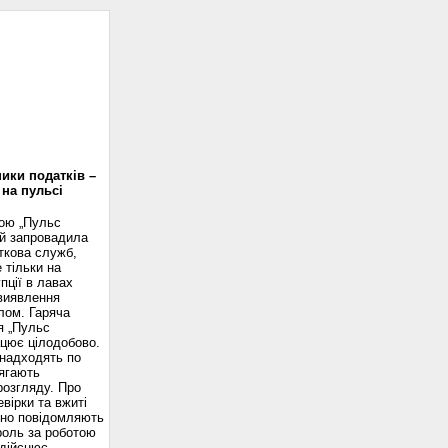
доскоп
ики податків –
 на пульсі
вою „Пульс
ій запровадила
ткова служб,
 тільки на
пції в лавах
 виявлення
лом. Гаряча
я „Пульс
ацює цілодобово.
надходять по
ягають
розгляду. Про
вірки та вжиті
сно повідомляють
роль за роботою
здійснює