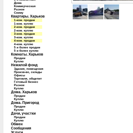
Дома
Коммерческая
Разное
Сниму
Квартиры. Харьков
1-ком. продам
1-ком. куплю
2-ком. продам
2-ком. куплю
3-ком. продам
3-ком. куплю
4-ком. продам
4-ком. куплю
5 и более продам
5 и более куплю
Комнаты. Харьков
Продам
Куплю
Нежилой фонд
Здания, помещения
Произв-во, склады
Офисы
Торговля, общепит
Готовый бизнес
Разное
Куплю
Дома. Харьков
Продам
Куплю
Дома. Пригород
Продам
Куплю
Дачи, участки
Продам
Куплю
Обмен
Сообщения
Услуги