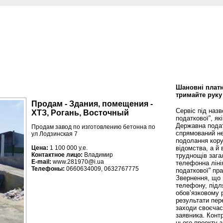
сти
Статьи
Помощь юриста
Аналитика
Дизайн и интерьер
Калей
Шановні платн
тримайте руку
Продам - Здания, помещения -
Сервіс під наз
ХТЗ, Рогань, Восточный
податкової”, як
Державна пода
Продам завод по изготовлению бетонна по
спрямований не
ул Лодзинская 7
подолання кору
відомства, а й
Цена:
1 100 000 у.е.
Контактное лицо:
Владимир
труднощів зага
E-mail:
www.281970@i.ua
телефонна ліні
Телефоны:
0660634009, 0632767775
податкової” пр
Звернення, що 
телефону, підл
обов’язковому 
результати пере
заходи своєча
заявника. Конт
цього проекту 