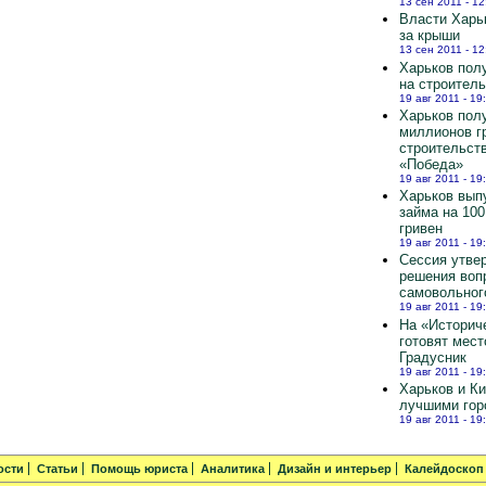
13 сен 2011 - 12
Власти Харь
за крыши
13 сен 2011 - 12
Харьков полу
на строител
19 авг 2011 - 19
Харьков пол
миллионов г
строительст
«Победа»
19 авг 2011 - 19
Харьков вып
займа на 10
гривен
19 авг 2011 - 19
Сессия утве
решения воп
самовольног
19 авг 2011 - 19
На «Историч
готовят мест
Градусник
19 авг 2011 - 19
Харьков и К
лучшими гор
19 авг 2011 - 19
ости
Статьи
Помощь юриста
Аналитика
Дизайн и интерьер
Калейдоскоп