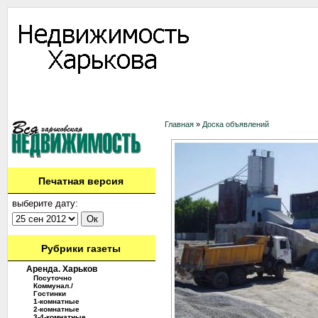
Информация
Доска объявлений
Дать объявление
Аренда
Ново
Контакты
Главная
»
Доска объявлений
Печатная версия
выберите дату:
Рубрики газеты
Аренда. Харьков
Посуточно
Коммунал./
Гостинки
1-комнатные
2-комнатные
3-4-комнатные