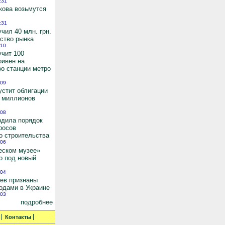
:31
кова возьмутся
:31
чил 40 млн. грн.
ьство рынка
:10
учит 100
ривен на
во станции метро
:09
устит облигации
0 миллионов
:08
рдила порядок
росов
о строительства
:06
еском музее»
о под новый
:04
иев признаны
одами в Украине
:03
подробнее
Контакты