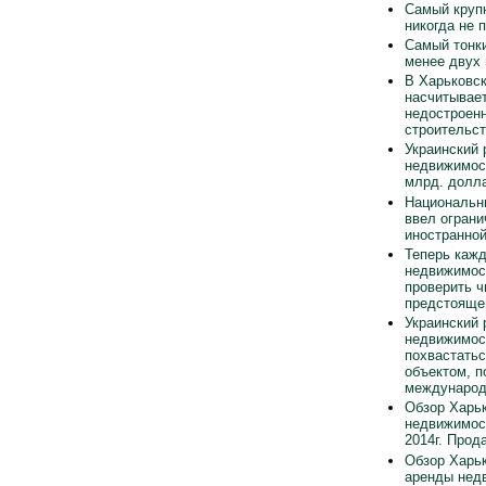
Самый круп
никогда не 
Самый тонки
менее двух
В Харьковск
насчитывает
недостроен
строительст
Украинский 
недвижимос
млрд. долла
Национальн
ввел ограни
иностранно
Теперь каж
недвижимос
проверить ч
предстояще
Украинский 
недвижимос
похвастать
объектом, п
международ
Обзор Харьк
недвижимос
2014г. Прод
Обзор Харьк
аренды нед