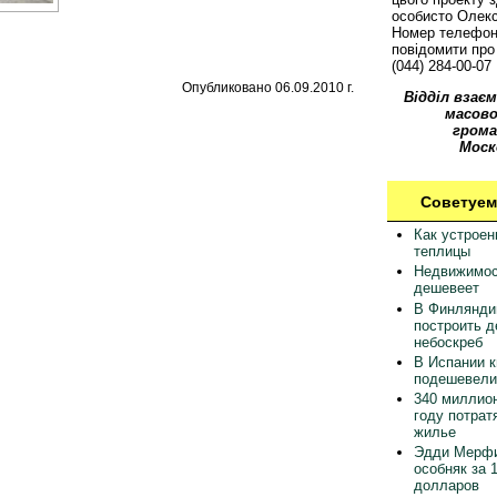
особисто Олек
Номер телефон
повідомити про 
(044) 284-00-07
Опубликовано 06.09.2010 г.
Відділ взаєм
масово
грома
Моск
Советуем
Как устрое
теплицы
Недвижимос
дешевеет
В Финлянди
построить 
небоскреб
В Испании 
подешевели
340 миллион
году потрат
жилье
Эдди Мерфи
особняк за 
долларов