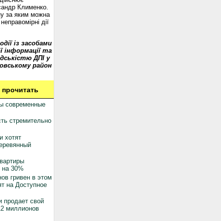
сандр Клименко.
у за яким можна
неправомірні дії
одії із засобами
ї інформації та
дськістю ДПІ у
овському район
 прочитать
ны современные
ть стремительно
и хотят
деревянный
квартиры
 на 30%
ов гривен в этом
ят на Доступное
 продает свой
12 миллионов