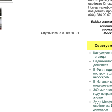
особисто Олек
Номер телефон
повідомити про 
(044) 284-00-07
Відділ взаєм
масово
грома
Опубликовано 09.09.2010 г.
Моск
Советуем
Как устрое
теплицы
Недвижимос
дешевеет
В Финлянди
построить 
небоскреб
В Испании 
подешевели
340 миллион
году потрат
жилье
Эдди Мерфи
особняк за 
долларов