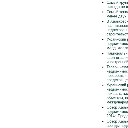
Самый круп
никогда не 
Самый тонки
менее двух
В Харьковск
насчитывает
недостроен
строительст
Украинский 
недвижимос
млрд. долла
Национальн
ввел ограни
иностранно
Теперь каж
недвижимос
проверить ч
предстояще
Украинский 
недвижимос
похвастать
объектом, п
международ
Обзор Харьк
недвижимос
2014г. Прод
Обзор Харьк
аренды нед