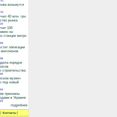
:31
кова возьмутся
:31
чил 40 млн. грн.
ьство рынка
:10
учит 100
ривен на
во станции метро
:09
устит облигации
0 миллионов
:08
рдила порядок
росов
о строительства
:06
еском музее»
о под новый
:04
иев признаны
одами в Украине
:03
подробнее
Контакты