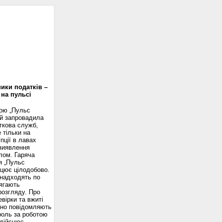
доскоп
ики податків –
 на пульсі
вою „Пульс
ій запровадила
ткова служб,
 тільки на
пції в лавах
 виявлення
лом. Гаряча
я „Пульс
ацює цілодобово.
надходять по
ягають
розгляду. Про
вірки та вжиті
сно повідомляють
роль за роботою
здійснює