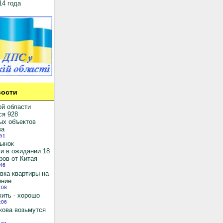
14 года
ости
ой области
ся 928
ых объектов
ва
:51
рынок
и в ожидании 18
ров от Китая
:46
вка квартиры на
ение
:08
ить - хорошо
:06
кова возьмутся