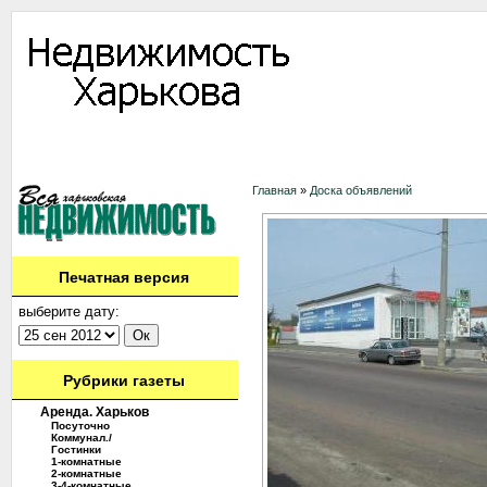
Информация
Доска объявлений
Дать объявление
Аренда
Ново
Контакты
Главная
»
Доска объявлений
Печатная версия
выберите дату:
Рубрики газеты
Аренда. Харьков
Посуточно
Коммунал./
Гостинки
1-комнатные
2-комнатные
3-4-комнатные