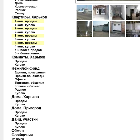
Дома
Коммерческая
Разное
Сниму
Квартиры. Харьков
1-ком. продам
1-ком. куплю
2-ком. продам
2-ком. куплю
3-ком. продам
3-ком. куплю
4-ком. продам
4-ком. куплю
5 и более продам
5 и более куплю
Комнаты. Харьков
Продам
Куплю
Нежилой фонд
Здания, помещения
Произв-во, склады
Офисы
Торговля, общепит
Готовый бизнес
Разное
Куплю
Дома. Харьков
Продам
Куплю
Дома. Пригород
Продам
Куплю
Дачи, участки
Продам
Куплю
Обмен
Сообщения
Услуги