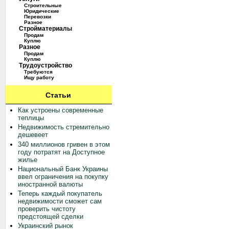
Строительные
Юридические
Перевозки
Разное
Стройматериалы
Продам
Куплю
Разное
Продам
Куплю
Трудоустройство
Требуются
Ищу работу
Статьи
Как устроены современные
теплицы
Недвижимость стремительно
дешевеет
340 миллионов гривен в этом
году потратят на Доступное
жилье
Национальный Банк Украины
ввел ограничения на покупку
иностранной валюты
Теперь каждый покупатель
недвижимости сможет сам
проверить чистоту
предстоящей сделки
Украинский рынок