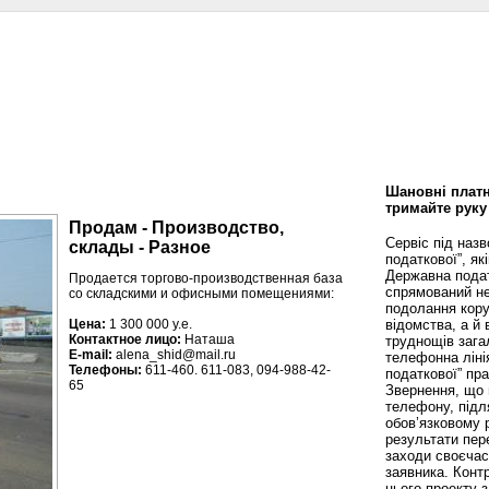
сти
Статьи
Помощь юриста
Аналитика
Дизайн и интерьер
Калей
Шановні платн
тримайте руку
Продам - Производство,
Сервіс під наз
склады - Разное
податкової”, як
Державна пода
Продается торгово-производственная база
спрямований не
со складскими и офисными помещениями:
подолання кору
відомства, а й
Цена:
1 300 000 у.е.
Контактное лицо:
Наташа
труднощів зага
E-mail:
alena_shid@mail.ru
телефонна ліні
Телефоны:
611-460. 611-083, 094-988-42-
податкової” пр
65
Звернення, що 
телефону, підл
обов’язковому 
результати пере
заходи своєча
заявника. Конт
цього проекту 