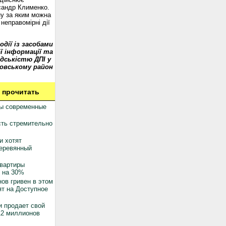
сандр Клименко.
у за яким можна
неправомірні дії
одії із засобами
ї інформації та
дськістю ДПІ у
овському район
 прочитать
ны современные
ть стремительно
и хотят
деревянный
квартиры
 на 30%
ов гривен в этом
ят на Доступное
 продает свой
12 миллионов