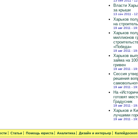
13 сен 2011 - 12
Власти Харь
за крыши
13 сен 2011 - 12
Харьков полу
на строител
19 авг 2011 - 19
Харьков пол
миллионов г
строительст
«Победа»
19 авг 2011 - 19
Харьков вып
займа на 10
гривен
19 авг 2011 - 19
Сессия утве
решения воп
самовольног
19 авг 2011 - 19
На «Историч
готовят мест
Градусник
19 авг 2011 - 19
Харьков и К
лучшими гор
19 авг 2011 - 19
ости
Статьи
Помощь юриста
Аналитика
Дизайн и интерьер
Калейдоскоп