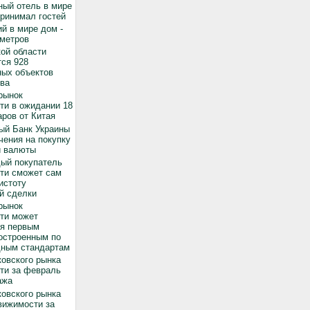
ный отель в мире
принимал гостей
й в мире дом -
 метров
ой области
ся 928
ных объектов
ва
рынок
ти в ожидании 18
ров от Китая
ый Банк Украины
чения на покупку
й валюты
дый покупатель
ти сможет сам
истоту
й сделки
рынок
ти может
ся первым
остроенным по
ным стандартам
овского рынка
ти за февраль
ажа
овского рынка
вижимости за