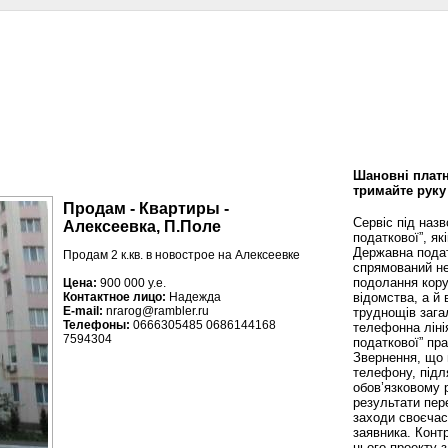
сти
Статьи
Помощь юриста
Аналитика
Дизайн и интерьер
Калей
Шановні платн
тримайте руку
Продам - Квартиры -
Сервіс під наз
Алексеевка, П.Поле
податкової”, як
Державна пода
Продам 2 к.кв. в новострое на Алексеевке
спрямований не
подолання кору
Цена:
900 000 у.е.
відомства, а й
Контактное лицо:
Надежда
E-mail:
nrarog@rambler.ru
труднощів зага
Телефоны:
0666305485 0686144168
телефонна ліні
7594304
податкової” пр
Звернення, що 
телефону, підл
обов’язковому 
результати пере
заходи своєча
заявника. Конт
цього проекту 