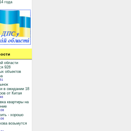
14 года
ости
ой области
ся 928
ых объектов
ва
:51
рынок
и в ожидании 18
ров от Китая
:46
вка квартиры на
ение
:08
ить - хорошо
:06
кова возьмутся