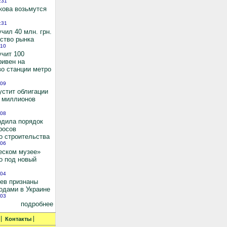
:31
кова возьмутся
:31
чил 40 млн. грн.
ьство рынка
:10
учит 100
ривен на
во станции метро
:09
устит облигации
0 миллионов
:08
рдила порядок
росов
о строительства
:06
еском музее»
о под новый
:04
иев признаны
одами в Украине
:03
подробнее
Контакты