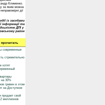
сандр Клименко.
у за яким можна
неправомірні дії
одії із засобами
ї інформації та
дськістю ДПІ у
овському район
 прочитать
ны современные
ть стремительно
и хотят
деревянный
квартиры
 на 30%
ов гривен в этом
ят на Доступное
 продает свой
12 миллионов