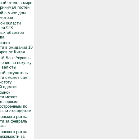
ный отель в мире
принимал гостей
й в мире дом -
 метров
ой области
ся 928
ных объектов
ва
рынок
ти в ожидании 18
ров от Китая
ый Банк Украины
чения на покупку
й валюты
дый покупатель
ти сможет сам
истоту
й сделки
рынок
ти может
ся первым
остроенным по
ным стандартам
овского рынка
ти за февраль
ажа
овского рынка
вижимости за