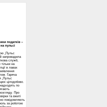
доскоп
ики податків –
 на пульсі
вою „Пульс
ій запровадила
ткова служб,
 тільки на
пції в лавах
 виявлення
лом. Гаряча
я „Пульс
ацює цілодобово.
надходять по
ягають
розгляду. Про
вірки та вжиті
сно повідомляють
роль за роботою
здійснює