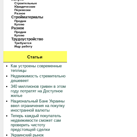
Строительные
Юридические
Перевозки
Разное
Стройматериалы
Продам
Куплю
Разное
Продам
Куплю
Трудоустройство
Требуются
Ищу работу
Статьи
Как устроены современные
теплицы
Недвижимость стремительно
дешевеет
340 миллионов гривен в этом
году потратят на Доступное
жилье
Национальный Банк Украины
ввел ограничения на покупку
иностранной валюты
Теперь каждый покупатель
недвижимости сможет сам
проверить чистоту
предстоящей сделки
Украинский рынок