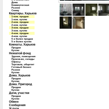
Дома
Коммерческая
Разное
Сниму
Квартиры. Харьков
1-ком. продам
1-ком. куплю
2-ком. продам
2-ком. куплю
3-ком. продам
3-ком. куплю
4-ком. продам
4-ком. куплю
5 и более продам
5 и более куплю
Комнаты. Харьков
Продам
Куплю
Нежилой фонд
Здания, помещения
Произв-во, склады
Офисы
Торговля, общепит
Готовый бизнес
Разное
Куплю
Дома. Харьков
Продам
Куплю
Дома. Пригород
Продам
Куплю
Дачи, участки
Продам
Куплю
Обмен
Сообщения
Услуги