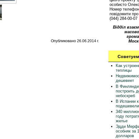
особисто Олек
Номер телефон
повідомити про 
(044) 284-00-07
Відділ взаєм
масово
грома
Опубликовано 26.06.2014 г.
Моск
Советуем
Как устрое
теплицы
Недвижимос
дешевеет
В Финлянди
построить 
небоскреб
В Испании 
подешевели
340 миллион
году потрат
жилье
Эдди Мерфи
особняк за 
долларов