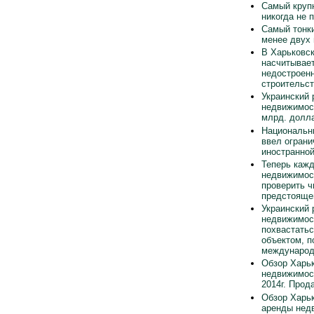
Самый круп
никогда не 
Самый тонки
менее двух
В Харьковск
насчитывает
недостроен
строительст
Украинский 
недвижимос
млрд. долла
Национальн
ввел ограни
иностранно
Теперь каж
недвижимос
проверить ч
предстояще
Украинский 
недвижимос
похвастать
объектом, п
международ
Обзор Харьк
недвижимос
2014г. Прод
Обзор Харьк
аренды нед