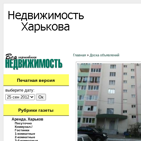
Информация
Доска объявлений
Дать объявление
Аренда
Ново
Контакты
Главная
»
Доска объявлений
Печатная версия
выберите дату:
Рубрики газеты
Аренда. Харьков
Посуточно
Коммунал./
Гостинки
1-комнатные
2-комнатные
3-4-комнатные