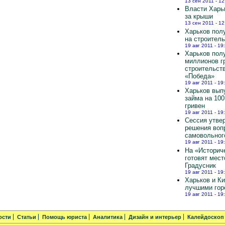
13 сен 2011 - 12
Власти Харь
за крыши
13 сен 2011 - 12
Харьков полу
на строител
19 авг 2011 - 19
Харьков пол
миллионов г
строительст
«Победа»
19 авг 2011 - 19
Харьков вып
займа на 10
гривен
19 авг 2011 - 19
Сессия утве
решения воп
самовольног
19 авг 2011 - 19
На «Историч
готовят мест
Градусник
19 авг 2011 - 19
Харьков и К
лучшими гор
19 авг 2011 - 19
ости
Статьи
Помощь юриста
Аналитика
Дизайн и интерьер
Калейдоскоп