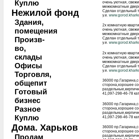
Куплю
очень уютная, свежи
межкомнатные двери
Нежилой фонд
Сделан отдельный та
у.е.
www.gorod.khark
Здания,
2х комнатную кварт
помещения
очень уютная, свежи
межкомнатные двери
Произв-
Сделан отдельный та
у.е.
www.gorod.khark
во,
2х комнатную кварт
склады
очень уютная, свежи
межкомнатные двери
Офисы
Сделан отдельный та
у.е.
www.gorod.khark
Торговля,
36000 пр.Гагарина,
общепит
сторона,хорошее со
раздельные,кирпичн
Готовый
41,097-298-46-78 ка
бизнес
36000 пр.Гагарина,
Разное
сторона,хорошее со
раздельные,кирпичн
Куплю
41,097-298-46-78 ка
Дома. Харьков
36000 пр.Гагарина,
сторона,хорошее со
Продам
раздельные,кирпичн