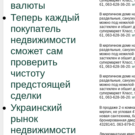
супермаркет Класс, 
валюты
61, 063-628-36-20.
w
Теперь каждый
В кирпичном доме н
раздельные, санузел
можно под нежилой 
покупатель
застеклен и обшит д
супермаркет Класс, 
61, 063-628-36-20.
w
недвижимости
В кирпичном доме н
сможет сам
раздельные, санузел
можно под нежилой 
застеклен и обшит д
проверить
супермаркет Класс, 
61, 063-628-36-20.
w
чистоту
В кирпичном доме н
раздельные, санузел
предстоящей
можно под нежилой 
застеклен и обшит д
сделки
супермаркет Класс, 
61, 063-628-36-20.
w
Украинский
В продаже 2-х комна
кирпич, не угловая 4
рынок
новая сантехника, б
бронированная дверь
432814/1. 063-879-0
недвижимости
Двухкомнатную квар