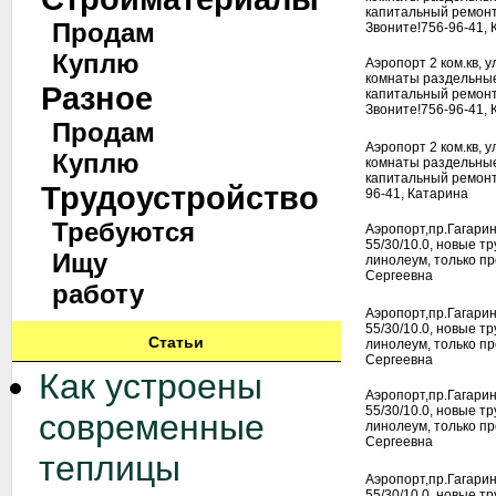
капитальный ремонт 
Продам
Звоните!756-96-41,
Куплю
Аэропорт 2 ком.кв, 
комнаты раздельные
Разное
капитальный ремонт 
Звоните!756-96-41,
Продам
Аэропорт 2 ком.кв, 
Куплю
комнаты раздельные
капитальный ремонт 
Трудоустройство
96-41, Катарина
Требуются
Аэропорт,пр.Гагарин
55/30/10.0, новые т
Ищу
линолеум, только пр
Сергеевна
работу
Аэропорт,пр.Гагарин
55/30/10.0, новые т
Статьи
линолеум, только пр
Сергеевна
Как устроены
Аэропорт,пр.Гагарин
55/30/10.0, новые т
современные
линолеум, только пр
Сергеевна
теплицы
Аэропорт,пр.Гагарин
55/30/10.0, новые т