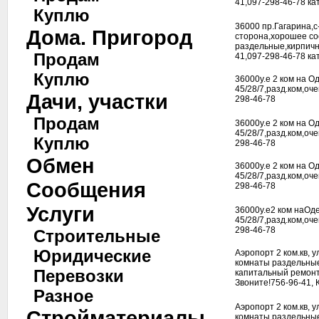
41,097-298-46-78 ка
Куплю
36000 пр.Гагарина,
Дома. Пригород
сторона,хорошее со
раздельные,кирпичн
Продам
41,097-298-46-78 ка
Куплю
36000у.е 2 ком на Од
45/28/7,разд.ком,оч
Дачи, участки
298-46-78
Продам
36000у.е 2 ком на Од
45/28/7,разд.ком,оч
Куплю
298-46-78
Обмен
36000у.е 2 ком на Од
45/28/7,разд.ком,оч
Сообщения
298-46-78
Услуги
36000у.е2 ком наОде
45/28/7,разд.ком,оч
298-46-78
Строительные
Юридические
Аэропорт 2 ком.кв, 
комнаты раздельные
Перевозки
капитальный ремонт 
Звоните!756-96-41,
Разное
Аэропорт 2 ком.кв, 
Стройматериалы
комнаты раздельные