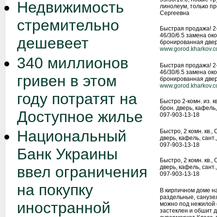
Недвижимость
линолеум, только пр
Сергеевна
стремительно
Быстрая продажа! 2-
46/30/6.5 замена ок
дешевеет
бронированная дверь
www.gorod.kharkov.
340 миллионов
Быстрая продажа! 2-
46/30/6.5 замена ок
гривен в этом
бронированная дверь
www.gorod.kharkov.
году потратят на
Быстро 2-комн. из. кв
брон. дверь, кафель, 
Доступное жилье
097-903-13-18
Национальный
Быстро, 2 комн. кв., 
дверь, кафель, сант.,
097-903-13-18
Банк Украины
Быстро, 2 комн. кв., 
ввел ограничения
дверь, кафель, сант.,
097-903-13-18
на покупку
В кирпичном доме н
раздельные, санузел
иностранной
можно под нежилой 
застеклен и обшит д