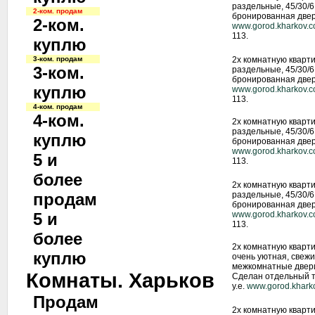
раздельные, 45/30/6
2-ком. продам
бронированная двер
2-ком.
www.gorod.kharkov.
113.
куплю
3-ком. продам
2х комнатную кварти
3-ком.
раздельные, 45/30/6
бронированная двер
куплю
www.gorod.kharkov.
113.
4-ком. продам
4-ком.
2х комнатную кварти
раздельные, 45/30/6
куплю
бронированная двер
www.gorod.kharkov.
5 и
113.
более
2х комнатную кварти
продам
раздельные, 45/30/6
бронированная двер
5 и
www.gorod.kharkov.
113.
более
2х комнатную кварт
куплю
очень уютная, свежи
межкомнатные двери
Комнаты. Харьков
Сделан отдельный та
у.е.
www.gorod.khark
Продам
2х комнатную кварт