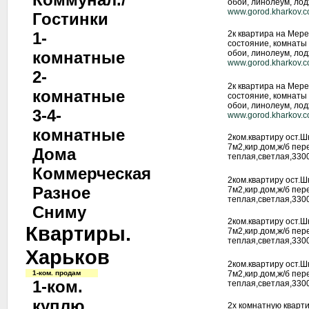
обои, линолеум, лод
www.gorod.kharkov.
Гостинки
1-
2к квартира на Мер
состояние, комнаты 
комнатные
обои, линолеум, лод
www.gorod.kharkov.
2-
2к квартира на Мер
комнатные
состояние, комнаты 
обои, линолеум, лод
3-4-
www.gorod.kharkov.
комнатные
2ком.квартиру ост.Ш
7м2,кир.дом,ж/б пер
Дома
теплая,светлая,330
Коммерческая
2ком.квартиру ост.Ш
Разное
7м2,кир.дом,ж/б пер
теплая,светлая,330
Сниму
2ком.квартиру ост.Ш
Квартиры.
7м2,кир.дом,ж/б пер
теплая,светлая,330
Харьков
2ком.квартиру ост.Ш
1-ком. продам
7м2,кир.дом,ж/б пер
1-ком.
теплая,светлая,330
куплю
2х комнатную кварти