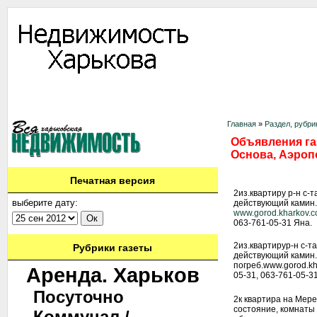
Информация
Доска объявлений
Дать объявление
Аренда
Ново
Контакты
Главная
»
Раздел, рубри
Объявления газ
Основа, Аэроп
Печатная версия
2из.квартиру р-н с-т
выберите дату:
действующий камин. 
www.gorod.kharkov.
063-761-05-31 Яна.
2из.квартирур-н с-т
Рубрики газеты
действующий камин.
погреб.www.gorod.kh
Аренда. Харьков
05-31, 063-761-05-3
Посуточно
2к квартира на Мер
состояние, комнаты 
Коммунал./