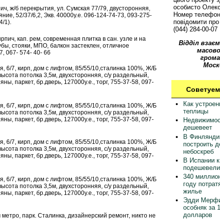
особисто Олек
ич, ж/б перекрытия, ул. Сумская 77/79, двусторонняя,
Номер телефон
ние, 52/37/6,2, Экв. 40000у.е. 096-124-74-73, 093-275-
повідомити про 
/1).
(044) 284-00-07
 кирпич, кап. рем, современная плитка в сан. узле и на
Відділ взаєм
рубы, стояки, МПО, балкон застеклен, отличное
масово
7, 067- 574- 40- 66
грома
Моск
я, 6/7, кирп, дом с лифтом, 85/55/10,сталинка 100%, Ж/Б
ысота потолка 3,5м, двухсторонняя, с/у раздельный,
ы, паркет, бр.дверь, 127000у.е., торг, 755-37-58, 097-
Советуем
Как устрое
я, 6/7, кирп, дом с лифтом, 85/55/10,сталинка 100%, Ж/Б
теплицы
ысота потолка 3,5м, двухсторонняя, с/у раздельный,
ы, паркет, бр.дверь, 127000у.е., торг, 755-37-58, 097-
Недвижимос
дешевеет
В Финлянди
я, 6/7, кирп, дом с лифтом, 85/55/10,сталинка 100%, Ж/Б
построить 
ысота потолка 3,5м, двухсторонняя, с/у раздельный,
небоскреб
ы, паркет, бр.дверь, 127000у.е., торг, 755-37-58, 097-
В Испании 
подешевели
340 миллион
я, 6/7, кирп, дом с лифтом, 85/55/10,сталинка 100%, Ж/Б
году потрат
ысота потолка 3,5м, двухсторонняя, с/у раздельный,
жилье
ы, паркет, бр.дверь, 127000у.е., торг, 755-37-58, 097-
Эдди Мерфи
особняк за 
долларов
м метро, парк. Сталинка, дизайнерский ремонт, никто не