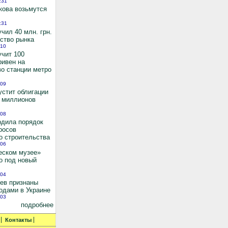
:31
кова возьмутся
:31
чил 40 млн. грн.
ьство рынка
:10
учит 100
ривен на
во станции метро
:09
устит облигации
0 миллионов
:08
рдила порядок
росов
о строительства
:06
еском музее»
о под новый
:04
иев признаны
одами в Украине
:03
подробнее
Контакты