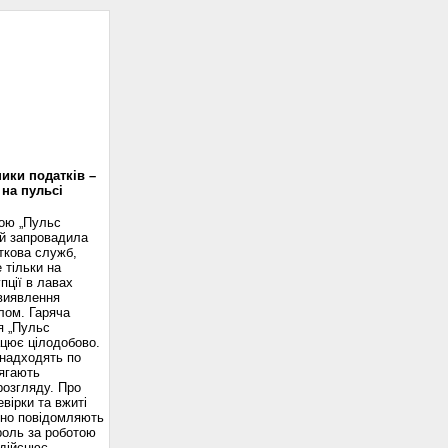
доскоп
ики податків –
 на пульсі
вою „Пульс
ій запровадила
ткова служб,
 тільки на
пції в лавах
 виявлення
лом. Гаряча
я „Пульс
ацює цілодобово.
надходять по
ягають
розгляду. Про
вірки та вжиті
сно повідомляють
роль за роботою
здійснює