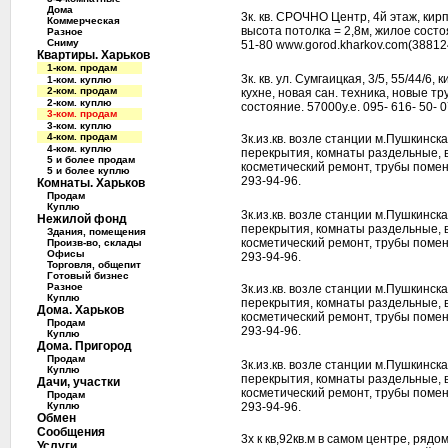
Дома
3к. кв. СРОЧНО Центр, 4й этаж, кирп
Коммерческая
высота потолка = 2,8м, жилое состоя
Разное
Сниму
51-80 www.gorod.kharkov.com(388124
Квартиры. Харьков
1-ком. продам
3к. кв. ул. Сумгаицкая, 3/5, 55/44/6,
1-ком. куплю
2-ком. продам
кухне, новая сан. техника, новые т
2-ком. куплю
состояние. 57000у.е. 095- 616- 50- 0
3-ком. продам
3-ком. куплю
4-ком. продам
3к.из.кв. возле станции м.Пушкинска
4-ком. куплю
перекрытия, комнаты раздельные, в
5 и более продам
косметический ремонт, трубы поменян
5 и более куплю
293-94-96.
Комнаты. Харьков
Продам
Куплю
3к.из.кв. возле станции м.Пушкинска
Нежилой фонд
перекрытия, комнаты раздельные, в
Здания, помещения
косметический ремонт, трубы поменян
Произв-во, склады
Офисы
293-94-96.
Торговля, общепит
Готовый бизнес
Разное
3к.из.кв. возле станции м.Пушкинска
Куплю
перекрытия, комнаты раздельные, в
Дома. Харьков
косметический ремонт, трубы поменян
Продам
293-94-96.
Куплю
Дома. Пригород
Продам
3к.из.кв. возле станции м.Пушкинска
Куплю
перекрытия, комнаты раздельные, в
Дачи, участки
косметический ремонт, трубы поменян
Продам
Куплю
293-94-96.
Обмен
Сообщения
3х к кв,92кв.м в самом центре, рядо
Услуги