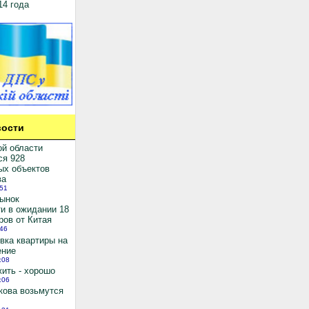
14 года
ости
ой области
ся 928
ых объектов
ва
:51
рынок
и в ожидании 18
ров от Китая
:46
вка квартиры на
ение
:08
ить - хорошо
:06
кова возьмутся