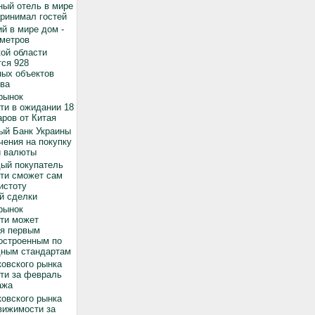
ный отель в мире
принимал гостей
й в мире дом -
 метров
ой области
ся 928
ных объектов
ва
рынок
ти в ожидании 18
ров от Китая
ый Банк Украины
чения на покупку
й валюты
дый покупатель
ти сможет сам
истоту
й сделки
рынок
ти может
ся первым
остроенным по
ным стандартам
овского рынка
ти за февраль
ажа
овского рынка
вижимости за