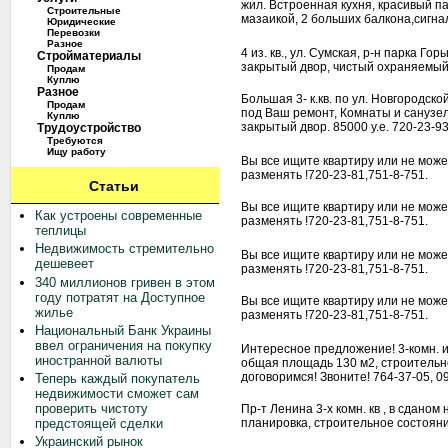
жил. Встроенная кухня, красивый па
Строительные
мазаикой, 2 больших балкона,сигна
Юридические
Перевозки
Разное
4 из. кв., ул. Сумская, р-н парка Горь
Стройматериалы
закрытый двор, чистый охраняемый п
Продам
Куплю
Разное
Большая 3- к.кв. по ул. Новгородско
Продам
под Ваш ремонт, Комнаты и сануз
Куплю
закрытый двор. 85000 у.е. 720-23-9
Трудоустройство
Требуются
Ищу работу
Вы все ищите квартиру или не мож
разменять !720-23-81,751-8-751.
Статьи
Вы все ищите квартиру или не мож
Как устроены современные
разменять !720-23-81,751-8-751.
теплицы
Недвижимость стремительно
Вы все ищите квартиру или не мож
дешевеет
разменять !720-23-81,751-8-751.
340 миллионов гривен в этом
году потратят на Доступное
Вы все ищите квартиру или не мож
жилье
разменять !720-23-81,751-8-751.
Национальный Банк Украины
ввел ограничения на покупку
Интересное предложение! 3-комн. из.
иностранной валюты
общая площадь 130 м2, строительн
договоримся! Звоните! 764-37-05, 0
Теперь каждый покупатель
недвижимости сможет сам
проверить чистоту
Пр-т Ленина 3-х комн. кв , в сданом
предстоящей сделки
планировка, строительное состояние
Украинский рынок