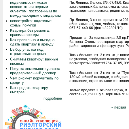
недвижимости может
Пр. Ленина, 3-х к.кв. 3/9, 67/48/6. 
застекленных балкона, окна из спа
похвастаться первым
транспортная развязка, рядом метро
объектом, построенным по
международным стандартам
Пр. Ленина, 3-х к.кв. с ремонтом 20
новостройка: надежные
обои, ламинат, мпо, мебель, техника
схемы покупки
067-57-440-66 (фото 322801/10)
Квартира без ремонта:
правила аренды
Продается 3х ком квартира 2/5 пр.
Как правильно и выгодно
балкона .Очень просторная кварти
сдать квартиру в аренду
район, хорошая инфраструктура. Р
Выбор участка под
строительство дома
Таких больше нет! 3 к. из. кв., в нов
Снимаем квартиру: важные
не угловая, свободная планировка,
посмотреть! Звоните! 764-37-05, 09
нюансы
Покупка земельного участка:
предварительный договор
Таких больше нет! 3 к. из. кв., м. "
130 м2, общей площади, свободная 
Чем рискует поручитель по
отопление, строительное состояние
кредиту
Как продать квартиру
Только продажа! Сосновая горка, м. "
быстрее
состояние, 69000 у.е. Торг! 063-761
подробнее
« первая