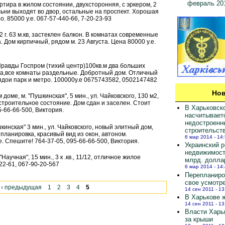
февраль 20
Квартира в жилом состоянии, двухсторонняя, с эркером, 2
льни выходят во двор, остальные на проспект. Хорошая
. 85000 у.е. 067-57-440-66, 7-20-23-93
12 г. 63 м.кв, застеклен балкон. В комнатах современные
. Дом кирпичный, рядом м. 23 Августа. Цена 80000 у.е.
Правды Госпром (тихий центр)100кв.м два больших
ра,все комнаты раздельные. Добротный дом. Отличный
ядои парк и метро. 100000у.е 0675743582, 0502147482
Нов
ом доме, м. "Пушкинская", 5 мин., ул. Чайковского, 130 м2,
 строительное состояние. Дом сдан и заселен. Стоит
В Харьковск
5-66-66-500, Виктория.
насчитывает
недостроенн
Пушкинская" 3 мин., ул. Чайковского, новый элитный дом,
строительст
планировка, красивый вид из окон, автоном.
6 мар 2014 - 14
. Спешите! 764-37-05, 095-66-66-500, Виктория.
Украинский 
недвижимост
Научная", 15 мин., 3 к .кв., 11/12, отличное жилое
млрд. долла
-22-61, 067-90-20-567
6 мар 2014 - 14
Перепланиро
свое усмотр
‹ предыдущая
1
2
3
4
5
14 сен 2011 - 13
В Харькове ж
14 сен 2011 - 13
Власти Харь
за крыши