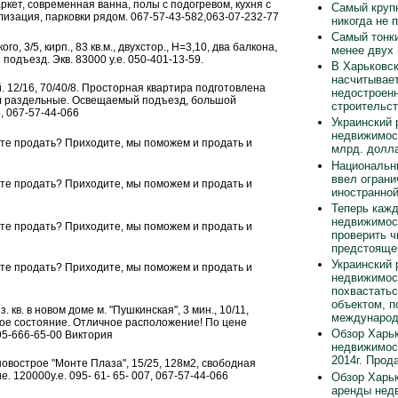
ркет, современная ванна, полы с подогревом, кухня с
Самый круп
лизация, парковки рядом. 067-57-43-582,063-07-232-77
никогда не 
Самый тонки
кого, 3/5, кирп., 83 кв.м., двухстор., Н=3,10, два балкона,
менее двух
одъезд. Экв. 83000 у.е. 050-401-13-59.
В Харьковск
насчитывает
й. 12/16, 70/40/8. Просторная квартира подготовлена
недостроен
ел раздельные. Освещаемый подъезд, большой
строительст
3, 067-57-44-066
Украинский 
недвижимос
ете продать? Приходите, мы поможем и продать и
млрд. долла
Национальн
ввел ограни
ете продать? Приходите, мы поможем и продать и
иностранно
Теперь каж
недвижимос
ете продать? Приходите, мы поможем и продать и
проверить ч
предстояще
Украинский 
ете продать? Приходите, мы поможем и продать и
недвижимос
похвастать
объектом, п
 кв. в новом доме м. "Пушкинская", 3 мин., 10/11,
международ
ое состояние. Отличное расположение! По цене
Обзор Харьк
95-666-65-00 Виктория
недвижимос
2014г. Прод
 новострое "Монте Плаза", 15/25, 128м2, свободная
. 120000у.е. 095- 61- 65- 007, 067-57-44-066
Обзор Харьк
аренды нед