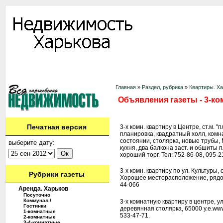
Информация
Доска объявлений
Дать объявление
Аренда
Ново
Контакты
Главная
»
Раздел, рубрика
»
Квартиры. Х
Объявления газеты - 3-ком
Печатная версия
3-х комн. квартиру в Центре, ст.м. 
планировка, квадратный холл, ком
состоянии, столярка, новые трубы,
выберите дату:
кухня, два балкона заст. и обшиты 
хороший торг. Тел: 752-86-08, 095-2
3-х комн. квартиру по ул. Культуры, 
Рубрики газеты
Хорошее месторасположение, рядом 
44-066
Аренда. Харьков
Посуточно
Коммунал./
3-х комнатную квартиру в центре, у
Гостинки
деревянная столярка, 65000 у.е.www
1-комнатные
533-47-71.
2-комнатные
3-4-комнатные