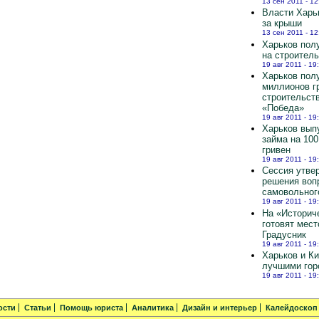
13 сен 2011 - 12
Власти Харь
за крыши
13 сен 2011 - 12
Харьков полу
на строител
19 авг 2011 - 19
Харьков пол
миллионов г
строительст
«Победа»
19 авг 2011 - 19
Харьков вып
займа на 10
гривен
19 авг 2011 - 19
Сессия утве
решения воп
самовольног
19 авг 2011 - 19
На «Историч
готовят мест
Градусник
19 авг 2011 - 19
Харьков и К
лучшими гор
19 авг 2011 - 19
ости
Статьи
Помощь юриста
Аналитика
Дизайн и интерьер
Калейдоскоп