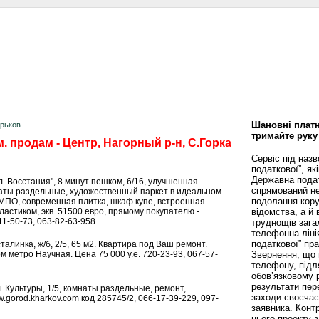
сти
Статьи
Помощь юриста
Аналитика
Дизайн и интерьер
Калей
Шановні платн
арьков
тримайте руку
. продам - Центр, Нагорный р-н, С.Горка
Сервіс під наз
податкової”, як
Державна пода
"пл. Восстания", 8 минут пешком, 6/16, улучшенная
спрямований не
наты раздельные, художественный паркет в идеальном
подолання кору
 МПО, современная плитка, шкаф купе, встроенная
пластиком, экв. 51500 евро, прямому покупателю -
відомства, а й
11-50-73, 063-82-63-958
труднощів зага
телефонна ліні
податкової” пр
сталинка, ж/б, 2/5, 65 м2. Квартира под Ваш ремонт.
метро Научная. Цена 75 000 у.е. 720-23-93, 067-57-
Звернення, що 
телефону, підл
обов’язковому 
результати пере
л. Культуры, 1/5, комнаты раздельные, ремонт,
заходи своєча
.gorod.kharkov.com код 285745/2, 066-17-39-229, 097-
заявника. Конт
цього проекту 