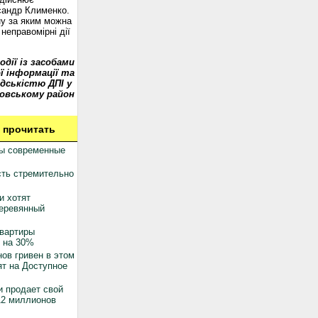
сандр Клименко.
у за яким можна
неправомірні дії
одії із засобами
ї інформації та
дськістю ДПІ у
овському район
 прочитать
ны современные
ть стремительно
и хотят
деревянный
квартиры
 на 30%
ов гривен в этом
ят на Доступное
 продает свой
12 миллионов