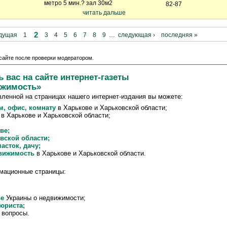
метро 5 мин.? зал 30м2
82-87
читать дальше
2
ыдущая
1
3
4
5
6
7
8
9
…
следующая ›
последняя »
сайте после проверки модератором.
 вас на сайте интернет-газеты
ижимость»
енной на страницах нашего интернет-издания вы можете:
м, офис, комнату
в Харькове и Харьковской области;
в Харькове и Харьковской области;
ве;
вской области;
асток, дачу;
движимость
в Харькове и Харьковской области.
.
мационные страницы:
ве
Украины о недвижимости;
юриста;
 вопросы.