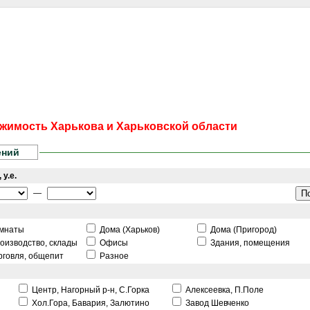
сти
Статьи
Помощь юриста
Аналитика
Дизайн и интерьер
Калей
жимость Харькова и Харьковской области
ений
 у.е.
—
мнаты
Дома (Харьков)
Дома (Пригород)
оизводство, склады
Офисы
Здания, помещения
рговля, общепит
Разное
Центр, Нагорный р-н, С.Горка
Алексеевка, П.Поле
Хол.Гора, Бавария, Залютино
Завод Шевченко