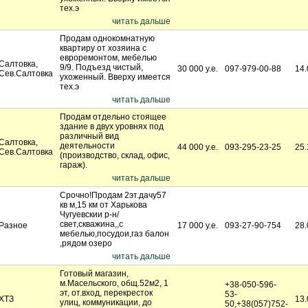
тех.э
читать дальше
Продам однокомнатную
квартиру от хозяина с
евроремонтом, мебелью
Салтовка,
9/9. Подъезд чистый,
30 000 у.е.
097-979-00-88
14.
Сев.Салтовка
ухоженный. Вверху имеется
тех.э
читать дальше
Продам отдельно стоящее
здание в двух уровнях под
различный вид
Салтовка,
деятельности
44 000 у.е.
093-295-23-25
25.
Сев.Салтовка
(производство, склад, офис,
гараж).
читать дальше
Срочно!Продам 2эт.дачу57
кв м,15 км от Харькова
Чугуевскии р-н/
свет,скважина,,с
Разное
17 000 у.е.
093-27-90-754
28.
мебелью,посудои,газ балон
,рядом озеро
читать дальше
Готовый магазин,
м.Масельского, общ.52м2, 1
+38-050-596-
эт, от.вход, перекресток
53-
ХТЗ
13.
улиц, коммуникации, до
50,+38(057)752-