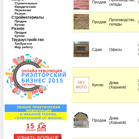
Производство,
Продам
Строительные
склады
Юридические
Перевозки
Разное
Стройматериалы
Производство,
Продам
Продам
склады
Куплю
Разное
Продам
Куплю
Трудоустройство
Требуются
Ищу работу
Сдам
Офисы
Дома
Куплю
(Харьков)
Дома
Продам
(Харьков)