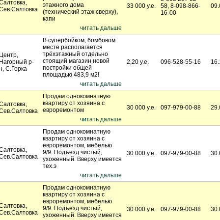
Салтовка,
этажного дома
33 000 у.е.
58, 8-098-866-
09.
Сев.Салтовка
(технический этаж сверху),
16-00
капи
читать дальше
В супербойком, бомбовом
месте располагается
трёхэтажный отдельно
Центр,
стоящий магазин новой
Нагорный р-
2,20 у.е.
096-528-55-16
16.
постройки общей
н, С.Горка
площадью 483,9 м2!
читать дальше
Продам однокомнатную
квартиру от хозяина с
Салтовка,
30 000 у.е.
097-979-00-88
29.
евроремонтом
Сев.Салтовка
читать дальше
Продам однокомнатную
квартиру от хозяина с
евроремонтом, мебелью
Салтовка,
9/9. Подъезд чистый,
30 000 у.е.
097-979-00-88
30.
Сев.Салтовка
ухоженный. Вверху имеется
тех.э
читать дальше
Продам однокомнатную
квартиру от хозяина с
евроремонтом, мебелью
Салтовка,
9/9. Подъезд чистый,
30 000 у.е.
097-979-00-88
30.
Сев.Салтовка
ухоженный. Вверху имеется