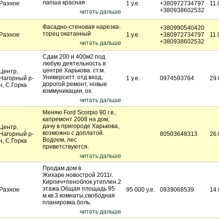
лапша красная
Разное
1 у.е.
+380972734797
11.
+380938602532
читать дальше
Фасадно-стеновая нарезка-
+380990540420
торец окатанный
Разное
1 у.е.
+380972734797
11.
+380938602532
читать дальше
Сдам 200 и 400м2 под
любую деятельность в
центре Харькова. ст.м.
Центр,
Университт. отд вход,
Нагорный р-
1 у.е.
0974593764
29.
дорогой ремонт, новые
н, С.Горка
коммуникации, ох
читать дальше
Меняю Ford Scorpio 90 г.в.,
капремонт 2008 на дом,
дачу в пригороде Харькова,
Центр,
возможно с доплатой.
Нагорный р-
80503648313
26.
Водоем, лес
н, С.Горка
приветствуются.
читать дальше
Продам дом в
Жихаре.новострой 2011г.
Кирпич+пеноблок.утеплен.2
этажа.Общая площадь 95
Разное
95 000 у.е.
0939068539
14.
м.кв.3 комнаты,свободная
планировка.боль
читать дальше