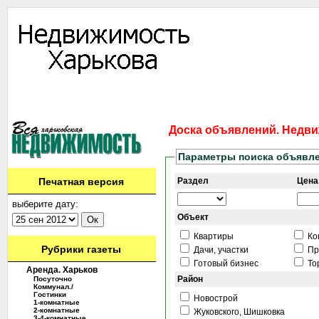
Информация
Доска объявлений
Дать объявление
Аренда
Ново
Контакты
Доска объявлений. Недви
Параметры поиска объявл
Печатная версия
Раздел
Цена,
выберите дату:
Объект
Квартиры
Ко
Рубрики газеты
Дачи, участки
Пр
Готовый бизнес
То
Аренда. Харьков
Район
Посуточно
Коммунал./
Гостинки
Новострой
1-комнатные
2-комнатные
Жуковского, Шишковка
3-4-комнатные