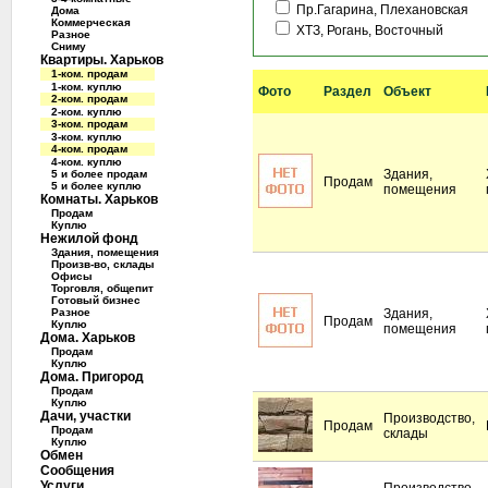
Пр.Гагарина, Плехановская
Дома
Коммерческая
ХТЗ, Рогань, Восточный
Разное
Сниму
Квартиры. Харьков
1-ком. продам
1-ком. куплю
Фото
Раздел
Объект
2-ком. продам
2-ком. куплю
3-ком. продам
3-ком. куплю
4-ком. продам
4-ком. куплю
Здания,
5 и более продам
Продам
5 и более куплю
помещения
Комнаты. Харьков
Продам
Куплю
Нежилой фонд
Здания, помещения
Произв-во, склады
Офисы
Торговля, общепит
Готовый бизнес
Разное
Здания,
Продам
Куплю
помещения
Дома. Харьков
Продам
Куплю
Дома. Пригород
Продам
Куплю
Дачи, участки
Производство,
Продам
Продам
склады
Куплю
Обмен
Сообщения
Услуги