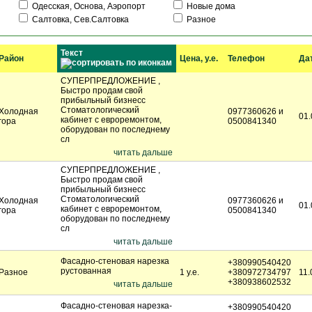
Одесская, Основа, Аэропорт
Новые дома
Салтовка, Сев.Салтовка
Разное
Текст
Район
Цена, у.е.
Телефон
Да
СУПЕРПРЕДЛОЖЕНИЕ ,
Быстро продам свой
прибыльный бизнесс
Стоматологический
Холодная
0977360626 и
01.
кабинет с евроремонтом,
гора
0500841340
оборудован по последнему
сл
читать дальше
СУПЕРПРЕДЛОЖЕНИЕ ,
Быстро продам свой
прибыльный бизнесс
Стоматологический
Холодная
0977360626 и
01.
кабинет с евроремонтом,
гора
0500841340
оборудован по последнему
сл
читать дальше
Фасадно-стеновая нарезка
+380990540420
рустованная
Разное
1 у.е.
+380972734797
11.
+380938602532
читать дальше
Фасадно-стеновая нарезка-
+380990540420