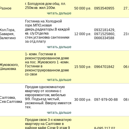
г. Богодухов дом общ. пл.
250м.кв. жил.100м.
Разное
50 000 у.е.
0953540955
27.
читать дальше
Гостинка на Холодной
горе.МПО,новая
дверь,радиаторы.В каждой
Хол.Гора,
0932181429,
кв. с/у.Отделка
Бавария,
12 000 у.е.
0971525860,
23.
стен,установка сантехники
Залютино
0666334588
за отд.плату
читать дальше
1- комн. Гостинки в
реконструированном доме
на пос. Жуковского 1 -комн.
Жуковского,
Гостинки в
15 500 у.е.
0964701842
06.
Шишковка
реконструированном доме
со свои
читать дальше
Продам однокомнатную
квартиру от хозяина с
евроремонтом, мебелью
Салтовка,
9/9. Подъезд чистый,
30 000 у.е.
097-979-00-88
08.
Сев.Салтовка
ухоженный. Вверху имеется
тех.
читать дальше
Продам свою 3-х комнатную
квартиру на Салтовке в
районе кафе Сочи 9 этаж 9
8-095 217 02