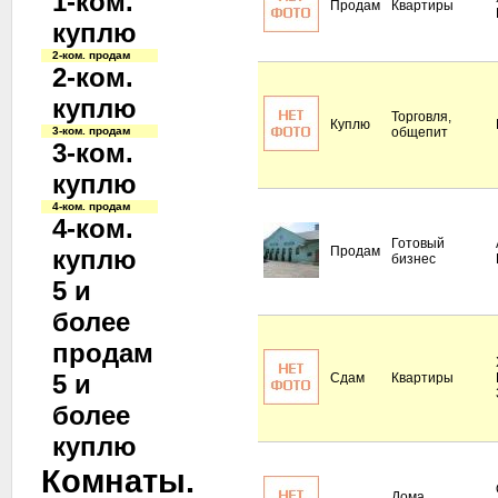
1-ком.
Продам
Квартиры
куплю
2-ком. продам
2-ком.
куплю
Торговля,
Куплю
3-ком. продам
общепит
3-ком.
куплю
4-ком. продам
4-ком.
Готовый
Продам
куплю
бизнес
5 и
более
продам
5 и
Сдам
Квартиры
более
куплю
Комнаты.
Дома