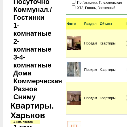
Посуточно
Пр.Гагарина, Плехановская
Коммунал./
ХТЗ, Рогань, Восточный
Гостинки
1-
Фото
Раздел
Объект
комнатные
2-
Продам
Квартиры
комнатные
3-4-
комнатные
Продам
Квартиры
Дома
Коммерческая
Разное
Сниму
Продам
Квартиры
Квартиры.
Харьков
1-ком. продам