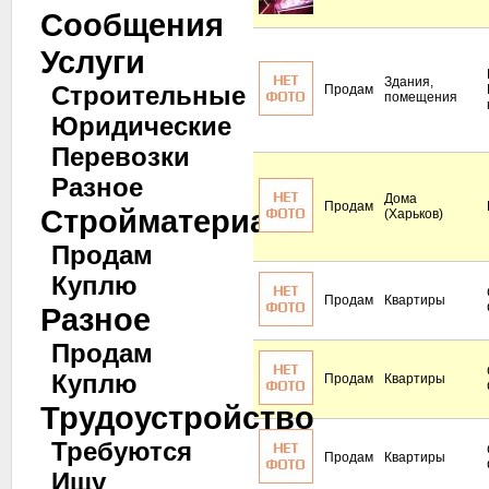
Сообщения
Услуги
Здания,
Строительные
Продам
помещения
Юридические
Перевозки
Разное
Дома
Продам
Стройматериалы
(Харьков)
Продам
Куплю
Продам
Квартиры
Разное
Продам
Куплю
Продам
Квартиры
Трудоустройство
Требуются
Продам
Квартиры
Ищу