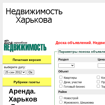
Информация
Доска объявлений
Дать объявление
Аренда
Ново
Контакты
Доска объявлений. Недви
Параметры поиска объявл
Печатная версия
Раздел
Цена,
выберите дату:
Объект
Квартиры
Ко
Рубрики газеты
Дачи, участки
Пр
Готовый бизнес
То
Аренда.
Район
Харьков
Новострой
Жуковского, Шишковка