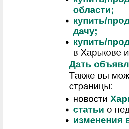
области;
купить/про
дачу;
купить/про
в Харькове и
Дать объявл
Также вы мо
страницы:
новости
Хар
статьи
о не
изменения 