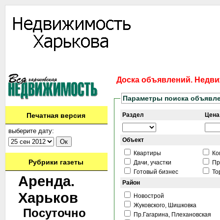
Информация
Доска объявлений
Дать объявление
Аренда
Ново
Доска объявлений. Недви
Параметры поиска объявл
Печатная версия
Раздел
Цена,
выберите дату:
Объект
Квартиры
Ко
Рубрики газеты
Дачи, участки
Пр
Готовый бизнес
То
Аренда.
Район
Харьков
Новострой
Жуковского, Шишковка
Посуточно
Пр.Гагарина, Плехановская