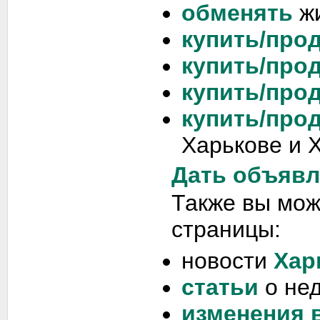
обменять
жи
купить/прод
купить/прод
купить/прод
купить/про
Харькове и 
Дать объяв
Также вы мо
страницы:
новости
Хар
статьи
о не
изменения 