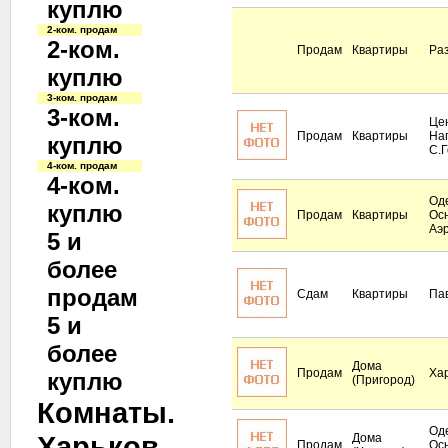
куплю
2-ком. продам
2-ком.
Продам
Квартиры
Ра
куплю
3-ком. продам
3-ком.
Це
Продам
Квартиры
Наг
куплю
С.Г
4-ком. продам
4-ком.
Оде
куплю
Продам
Квартиры
Ос
Аэ
5 и
более
продам
Сдам
Квартиры
Па
5 и
более
Дома
Продам
Ха
куплю
(Пригород)
Комнаты.
Оде
Харьков
Дома
Продам
Ос