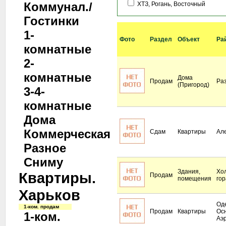
Коммунал./
ХТЗ, Рогань, Восточный
Гостинки
1-
Фото
Раздел
Объект
Ра
комнатные
2-
комнатные
Дома
Продам
Ра
(Пригород)
3-4-
комнатные
Дома
Коммерческая
Сдам
Квартиры
Ал
Разное
Сниму
Здания,
Хо
Квартиры.
Продам
помещения
гор
Харьков
Оде
1-ком. продам
Продам
Квартиры
Ос
1-ком.
Аэ