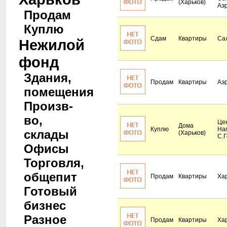
(Харьков)
Аэ
Продам
Куплю
Сдам
Квартиры
Са
Нежилой
фонд
Здания,
Продам
Квартиры
Аэ
помещения
Произв-
во,
Це
Дома
Куплю
Наг
склады
(Харьков)
С.Г
Офисы
Торговля,
общепит
Продам
Квартиры
Ха
Готовый
бизнес
Разное
Продам
Квартиры
Ха