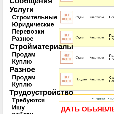
Сообщения
Услуги
Строительные
Сдам
Квартиры
Но
Юридические
Перевозки
Пр.
Разное
Сдам
Квартиры
Пл
Стройматериалы
Продам
Пр.
Сдам
Квартиры
Пл
Куплю
Разное
Продам
Сал
Продам
Квартиры
Се
Куплю
Трудоустройство
Требуются
« первая
‹ п
Ищу
ДАТЬ ОБЪЯВЛ