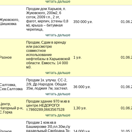
читать дальше
Продам дом Харьков, п.
Жуковского, 200м2, 6
соток, 2009 г.п., 2 эт,
Жуковского,
фагот, кирпич, (стены 0,8
350 000 у.е.
01.06.
Шишковка
м), крыша – битумная
черепица,
читать дальше
Продам, Сдам в аренду
или рассмотрю
совместное
использование
Разное
1 у.е.
01.06.
нефтебазы в Харьковской
области. Емкость: 14 000
м3.
читать дальше
Продам 1к. улучш. СС-2,
2/9, Др.Народов. Общая
Салтовка,
36 000 у.е.
01.06.
35м, лоджия 7м, застекл.
Сев.Салтовка
читать дальше
Продам здание 970 м.кв в
Центр,
центре.НЕДОРОГО!
Нагорный р-н,
1,30 у.е.
01.06.
т.7860289,0663567528
С.Горка
читать дальше
Продам 1 ком.кв.в
Башкировке 3\5,пл.30м,с\у
раздельный.Свободна.Тр-
Разное
14 000 у.е.
31.05.