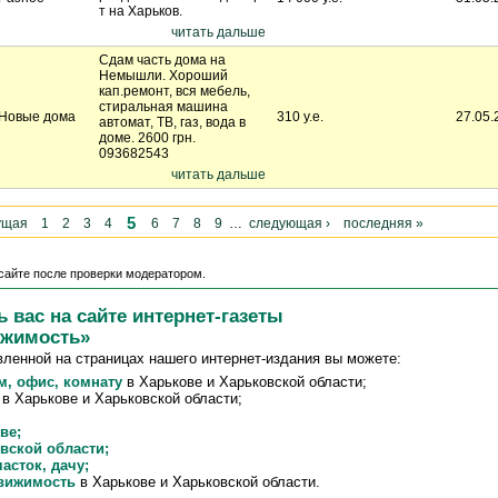
т на Харьков.
читать дальше
Сдам часть дома на
Немышли. Хороший
кап.ремонт, вся мебель,
стиральная машина
Новые дома
310 у.е.
27.05.
автомат, ТВ, газ, вода в
доме. 2600 грн.
093682543
читать дальше
5
ущая
1
2
3
4
6
7
8
9
…
следующая ›
последняя »
сайте после проверки модератором.
 вас на сайте интернет-газеты
ижимость»
енной на страницах нашего интернет-издания вы можете:
м, офис, комнату
в Харькове и Харьковской области;
в Харькове и Харьковской области;
ве;
вской области;
асток, дачу;
движимость
в Харькове и Харьковской области.