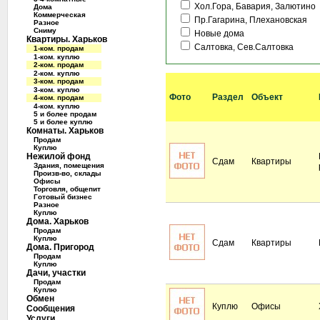
Хол.Гора, Бавария, Залютино
Дома
Коммерческая
Пр.Гагарина, Плехановская
Разное
Сниму
Новые дома
Квартиры. Харьков
Салтовка, Сев.Салтовка
1-ком. продам
1-ком. куплю
2-ком. продам
2-ком. куплю
3-ком. продам
3-ком. куплю
Фото
Раздел
Объект
4-ком. продам
4-ком. куплю
5 и более продам
5 и более куплю
Комнаты. Харьков
Продам
Куплю
Нежилой фонд
Сдам
Квартиры
Здания, помещения
Произв-во, склады
Офисы
Торговля, общепит
Готовый бизнес
Разное
Куплю
Дома. Харьков
Продам
Куплю
Сдам
Квартиры
Дома. Пригород
Продам
Куплю
Дачи, участки
Продам
Куплю
Обмен
Куплю
Офисы
Сообщения
Услуги