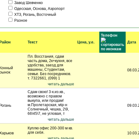
Завод Шевченко
Одесская, Основа, Аэропорт
ХТЗ, Рогань, Восточный
Разное
Телефон
Район
Текст
Цена, у.е.
Дата
Пл. Восстания, сдам
часть дома, 2к+кухня, все
удобства, заезд для
Конный
машины, Студентам,
08.03.
рынок
семье. Без посредников.
т. 7322661, (099) 1
читать дальше
Сдам свою! 3-к.из.кв.,
возможно с правом
выкупа, или продам!
м.Пролетарская, м\р-н
Рогань
09.03.
Солнечный, чешка, 2\9,
66\45\7, не угловая, т
читать дальше
Куплю офис 200-300 м кв.
для себя.
Харьков
10.03.
читать дальше