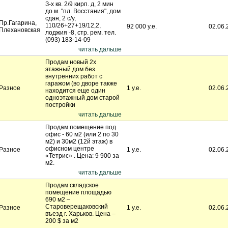
З-х кв. 2/9 кирп. д, 2 мин
до м. "пл. Восстания", дом
сдан, 2 с/у,
Пр.Гагарина,
110/26+27+19/12,2,
92 000 у.е.
02.06.
Плехановская
лоджия -8, стр. рем. тел.
(093) 183-14-09
читать дальше
Продам новый 2х
этажный дом без
внутренних работ с
гаражом (во дворе также
Разное
1 у.е.
02.06.
находится еще один
одноэтажный дом старой
постройки
читать дальше
Продам помещение под
офис - 60 м2 (или 2 по 30
м2) и 30м2 (12й этаж) в
офисном центре
Разное
1 у.е.
02.06.
«Тетрис» . Цена: 9 900 за
м2.
читать дальше
Продам складское
помещение площадью
690 м2 –
Староверещаковский
Разное
1 у.е.
02.06.
въезд г. Харьков. Цена –
200 $ за м2