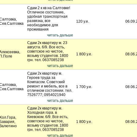
Сдам 2 к кв на Салтовке!
Отличное состояние,
удобная транспортная
Салтовка,
развязка, все
120 у.е.
06.09.
Сев.Салтовка
необходимое для
проживания
читать дальше
Сдам 2к квартиру м. 23
августа. 6/9. Все есть,
советское но чистое,
Алексеевка,
1 800 у.е.
08.06.
возьму студентов. 1800
П.Поле
грн. тел. 0637085238
читать дальше
Сдам 2к квартиру м.
Героев труда за
Компасом. Советский
Салтовка,
ремонт и мебель, все в
1 700 у.е.
08.06.
Сев.Салтовка
отличном состоянии. тел.
7526777; 0954021940
читать дальше
Сдам 2к квартиру м.
Холодная гора. в
Киевском. 6/9. Все есть,
Хол.Гора,
советское но чистое,
Бавария,
1 800 у.е.
08.06.
возьму студентов. 1800
Залютино
грн. тел. 0637085238
читать дальше