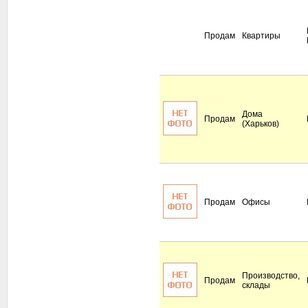
Продам
Квартиры
Дома
Продам
(Харьков)
Продам
Офисы
Производство,
Продам
склады