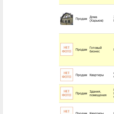
Дома
Продам
(Харьков)
Готовый
Продам
бизнес
Продам
Квартиры
Здания,
Продам
помещения
Продам
Квартиры