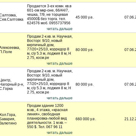
Продается 3-ех комн. кв.в
601-ом мкр-оне, 66/44/7,
чешка, 7/9, не торцевая
Салтовка,
45 000 у.е.
07.06.
45000$ без торга. тел.
Сев.Салтовка
624576 моб. 0955737956
читать дальше
Продам 2-к.кв. м. Научная,
Восторг. 9/10, новый
кирпичный дом,
Алексеевка,
77/20+25/10, корридор 8
80 000 у.е.
07.06.
П.Поле
м, с/у 5.3 м, лоджия 8 м, Н
2.75, косм.ре
читать дальше
Продам 2-к.кв. м. Научная,
Восторг. 9/10, новый
кирпичный дом,
Центр,
77/20+25/10, корридор 8
Нагорный р-н,
80 000 у.е.
07.06.
м, с/у 5.3 м, лоджия 8 м, Н
С.Горка
2.75, косм.ре
читать дальше
Продам здание 1200
м.кв., 4 этажа, «красная
линия», свободная
Хол.Гора,
планировка-любой вид
Бавария,
660 000 у.е.
21.12.
деятельности. 1 м.кв. –
Залютино
550 $. Тел. 067 96 11
читать дальше