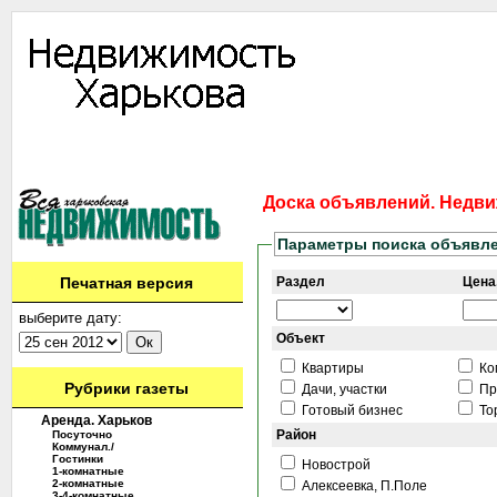
Информация
Доска объявлений
Дать объявление
Аренда
Ново
Контакты
Доска объявлений. Недви
Параметры поиска объявл
Печатная версия
Раздел
Цена,
выберите дату:
Объект
Квартиры
Ко
Рубрики газеты
Дачи, участки
Пр
Готовый бизнес
То
Аренда. Харьков
Район
Посуточно
Коммунал./
Гостинки
Новострой
1-комнатные
2-комнатные
Алексеевка, П.Поле
3-4-комнатные