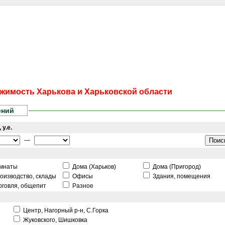
сти
Статьи
Помощь юриста
Аналитика
Дизайн и интерьер
Калей
жимость Харькова и Харьковской области
ений
 у.е.
—
мнаты
Дома (Харьков)
Дома (Пригород)
оизводство, склады
Офисы
Здания, помещения
рговля, общепит
Разное
Центр, Нагорный р-н, С.Горка
Жуковского, Шишковка