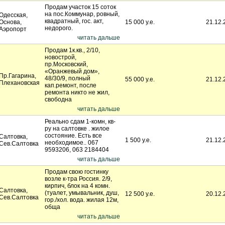
Продам участок 15 соток
на пос.Коммунар, ровный,
Одесская,
квадратный, гос. акт,
Основа,
15 000 у.е.
21.12.
недорого.
Аэропорт
читать дальше
Продам 1к.кв., 2/10,
новострой,
пр.Московский,
«Оранжевый дом»,
Пр.Гагарина,
48/30/9, полный
55 000 у.е.
21.12.
Плехановская
кап.ремонт, после
ремонта никто не жил,
свободна
читать дальше
Реально сдам 1-комн, кв-
ру на салтовке . жилое
состояние. Есть все
Салтовка,
1 500 у.е.
21.12.
необходимое.. 067
Сев.Салтовка
9593206, 063 2184404
читать дальше
Продам свою гостинку
возле к-тра Россия. 2/9,
кирпич, блок на 4 комн.
Салтовка,
(туалет, умывальник, душ,
12 500 у.е.
20.12.
Сев.Салтовка
гор./хол. вода. жилая 12м,
обща
читать дальше