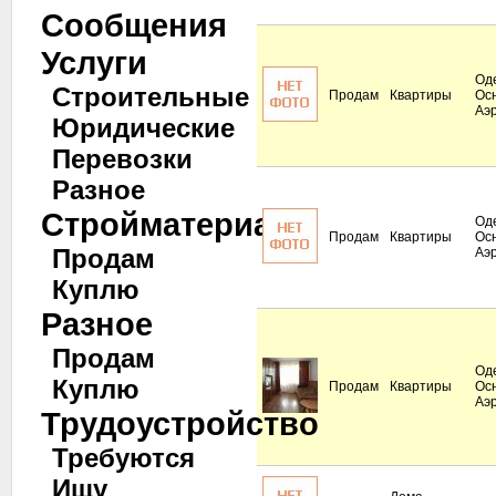
Сообщения
Услуги
Оде
Строительные
Продам
Квартиры
Ос
Аэ
Юридические
Перевозки
Разное
Стройматериалы
Оде
Продам
Квартиры
Ос
Продам
Аэ
Куплю
Разное
Продам
Оде
Куплю
Продам
Квартиры
Ос
Аэ
Трудоустройство
Требуются
Ищу