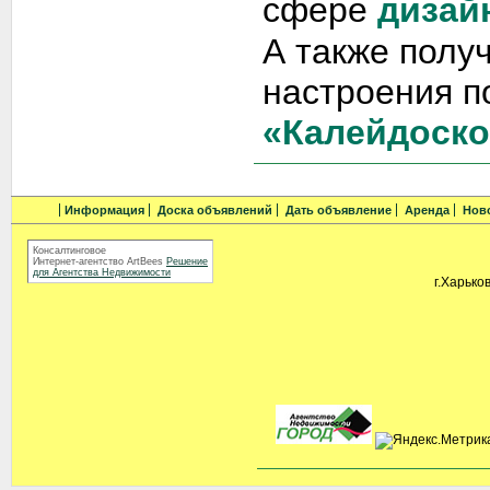
сфере
дизай
А также полу
настроения п
«Калейдоско
Информация
Доска объявлений
Дать объявление
Аренда
Нов
Консалтинговое
Интернет-агентство ArtBees
Решение
для Агентства Недвижимости
г.Харьков