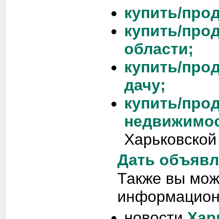
купить/прод
купить/про
области;
купить/про
дачу;
купить/про
недвижимо
Харьковской
Дать объявл
Также вы мож
информацион
новости
Хар