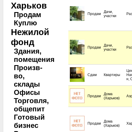
Харьков
Дачи,
Продам
Продам
Ра
участки
Куплю
Нежилой
фонд
Дачи,
Продам
Ра
Здания,
участки
помещения
Произв-
Це
во,
Сдам
Квартиры
На
н, 
склады
Офисы
Дома
Продам
Аэ
(Харьков)
Торговля,
общепит
Готовый
Дома
бизнес
Продам
Ха
(Харьков)