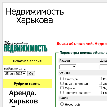
Информация
Доска объявлений
Дать объявление
Аренда
Ново
Контакты
Доска объявлений. Недви
Параметры поиска объявл
Печатная версия
Раздел
Цена,
выберите дату:
Объект
Квартиры
Ко
Рубрики газеты
Дома (Пригород)
Дач
Офисы
Зд
Аренда.
Торговля, общепит
Ра
Район
Харьков
Новострой