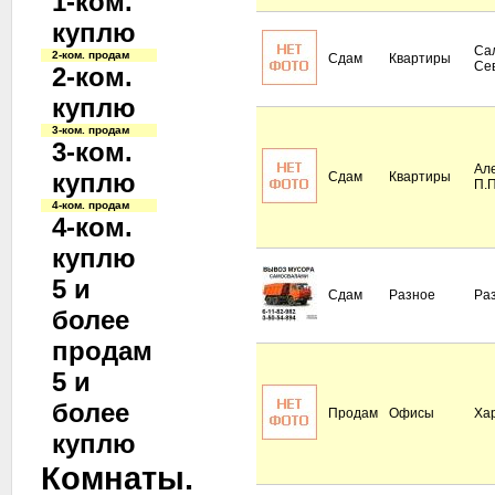
1-ком.
куплю
Сал
2-ком. продам
Сдам
Квартиры
Се
2-ком.
куплю
3-ком. продам
3-ком.
Але
куплю
Сдам
Квартиры
П.
4-ком. продам
4-ком.
куплю
5 и
Сдам
Разное
Ра
более
продам
5 и
более
Продам
Офисы
Ха
куплю
Комнаты.