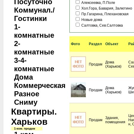
Посуточно
Алексеевка, П.Поле
Коммунал./
Хол.Гора, Бавария, Залютино
Пр.Гагарина, Плехановская
Гостинки
Новые дома
1-
Салтовка, Сев.Салтовка
комнатные
2-
Фото
Раздел
Объект
Ра
комнатные
3-4-
Дома
Сал
Продам
(Харьков)
Се
комнатные
Дома
Коммерческая
Дома
Жук
Продам
Разное
(Харьков)
Ши
Сниму
Квартиры.
Це
Здания,
Харьков
Продам
На
помещения
н, 
1-ком. продам