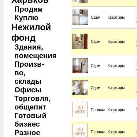
Продам
Куплю
Сдам
Квартиры
Нежилой
фонд
Сдам
Квартиры
Здания,
помещения
Произв-
Сдам
Квартиры
во,
склады
Офисы
Сдам
Квартиры
Торговля,
общепит
Продам
Квартиры
Готовый
бизнес
Разное
Продам
Квартиры