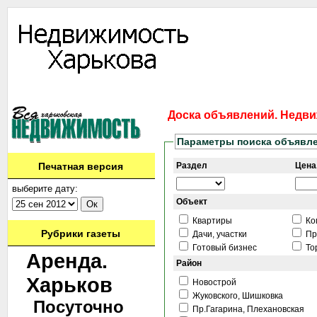
Информация
Доска объявлений
Дать объявление
Аренда
Ново
Доска объявлений. Недви
Параметры поиска объявл
Печатная версия
Раздел
Цена,
выберите дату:
Объект
Квартиры
Ко
Рубрики газеты
Дачи, участки
Пр
Готовый бизнес
То
Аренда.
Район
Харьков
Новострой
Жуковского, Шишковка
Посуточно
Пр.Гагарина, Плехановская