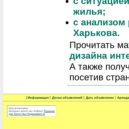
с ситуацие
жилья;
с анализом
Харькова.
Прочитать ма
дизайна инт
А также полу
посетив стра
Информация
Доска объявлений
Дать объявление
Аренд
Консалтинговое
Интернет-агентство ArtBees
Решение
для Агентства Недвижимости