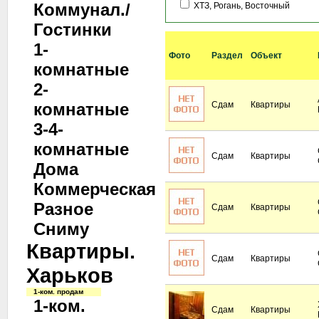
Коммунал./
ХТЗ, Рогань, Восточный
Гостинки
1-
Фото
Раздел
Объект
комнатные
2-
комнатные
Сдам
Квартиры
3-4-
комнатные
Сдам
Квартиры
Дома
Коммерческая
Разное
Сдам
Квартиры
Сниму
Квартиры.
Сдам
Квартиры
Харьков
1-ком. продам
1-ком.
Сдам
Квартиры