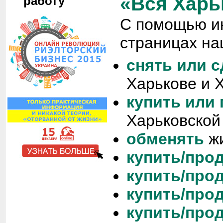
«Вся Харь
работу
С помощью и
страницах на
снять или с
Харькове и 
купить или
Харьковской
обменять
жи
купить/прод
купить/прод
купить/прод
купить/про