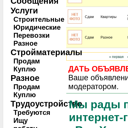
Сообщения
Услуги
Сдам
Квартиры
Строительные
Юридические
Перевозки
Сдам
Разное
Разное
Стройматериалы
« первая
Продам
ДАТЬ ОБЪЯВЛ
Куплю
Разное
Ваше объявлени
модератором.
Продам
Куплю
Мы рады п
Трудоустройство
Требуются
интернет-
Ищу