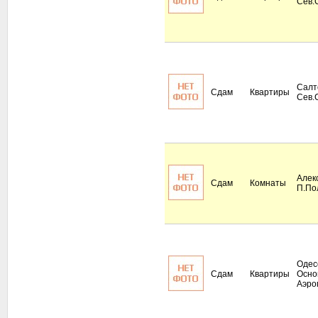
Сев.
Салт
Сдам
Квартиры
Сев.
Алек
Сдам
Комнаты
П.По
Одес
Сдам
Квартиры
Осно
Аэро