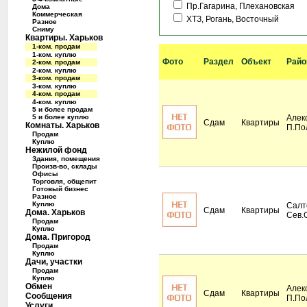
Пр.Гагарина, Плехановская
Дома
Коммерческая
ХТЗ, Рогань, Восточный
Разное
Сниму
Квартиры. Харьков
1-ком. продам
1-ком. куплю
Фото
Раздел
Объект
Райо
2-ком. продам
2-ком. куплю
3-ком. продам
3-ком. куплю
4-ком. продам
4-ком. куплю
5 и более продам
5 и более куплю
Алек
Сдам
Квартиры
Комнаты. Харьков
П.По
Продам
Куплю
Нежилой фонд
Здания, помещения
Произв-во, склады
Офисы
Торговля, общепит
Готовый бизнес
Разное
Куплю
Салт
Сдам
Квартиры
Дома. Харьков
Сев.
Продам
Куплю
Дома. Пригород
Продам
Куплю
Дачи, участки
Продам
Куплю
Обмен
Алек
Сдам
Квартиры
Сообщения
П.По
Услуги