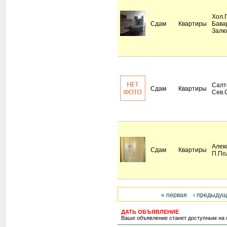
Хол.
Сдам
Квартиры
Бава
Залю
Салт
Сдам
Квартиры
Сев.
Алек
Сдам
Квартиры
П.По
« первая
‹ предыду
ДАТЬ ОБЪЯВЛЕНИЕ
Ваше объявление станет доступным на 