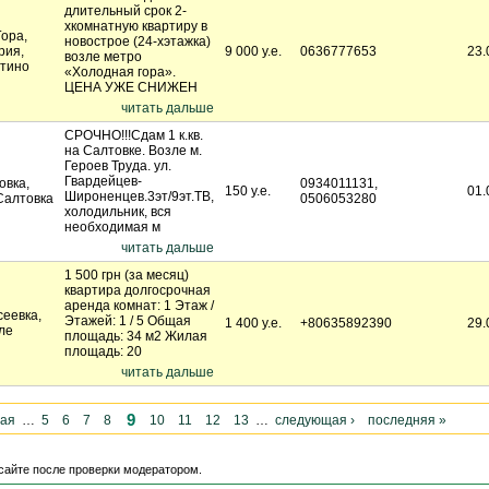
длительный срок 2-
хкомнатную квартиру в
Гора,
новострое (24-хэтажка)
рия,
9 000 у.е.
0636777653
23.
возле метро
тино
«Холодная гора».
ЦЕНА УЖЕ СНИЖЕН
читать дальше
СРОЧНО!!!Сдам 1 к.кв.
на Салтовке. Возле м.
Героев Труда. ул.
Гвардейцев-
овка,
0934011131,
150 у.е.
01.
Широненцев.3эт/9эт.ТВ,
Салтовка
0506053280
холодильник, вся
необходимая м
читать дальше
1 500 грн (за месяц)
квартира долгосрочная
аренда комнат: 1 Этаж /
сеевка,
Этажей: 1 / 5 Общая
1 400 у.е.
+80635892390
29.
ле
площадь: 34 м2 Жилая
площадь: 20
читать дальше
9
щая
…
5
6
7
8
10
11
12
13
…
следующая ›
последняя »
сайте после проверки модератором.