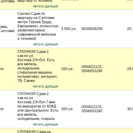
квартиру от хозяина
Салтовка
читать дальше
Срочно Сдам 2к
квартиру на Салтовке
метро Героев Труда,
Евроремонт, полностью
овка,
3 500 у.е.
0638928258
25.
укомплектована
Салтовка
современной мебелью
и техникой
читать дальше
СРОЧНО!!! Сдам 2
к.кв.по ул.
Котлова.3Эт/5эт. Есть
вся мебель,
0934011131,
холодильник,
ое
200 у.е.
29.
0506053280
стиральная машина
полуавтомат, интернет,
ТВ. Свежи
читать дальше
СРОЧНО!!! Сдам 2
к.кв.по ул.
Котлова.3Эт/5эт.7 мин
на маршрутке от ЮЖД
0934011131,
ое
200 у.е.
30.
или Центрального. Есть
0506053280
вся мебель,
холодильник, стираль
читать дальше
СРОЧНО!!! Сдам на