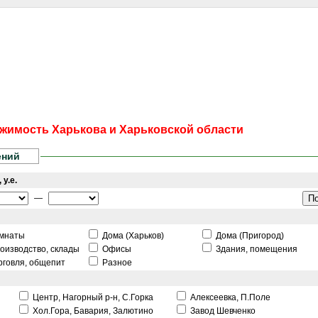
сти
Статьи
Помощь юриста
Аналитика
Дизайн и интерьер
Калей
жимость Харькова и Харьковской области
ений
 у.е.
—
мнаты
Дома (Харьков)
Дома (Пригород)
оизводство, склады
Офисы
Здания, помещения
рговля, общепит
Разное
Центр, Нагорный р-н, С.Горка
Алексеевка, П.Поле
Хол.Гора, Бавария, Залютино
Завод Шевченко