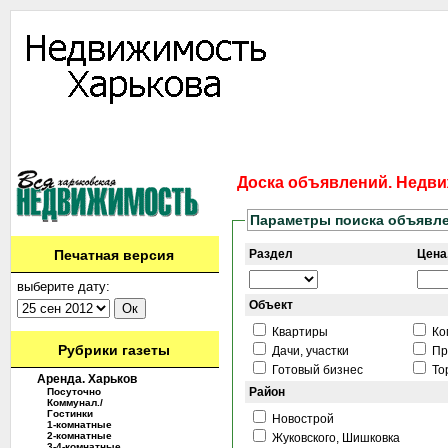
Информация
Доска объявлений
Дать объявление
Аренда
Ново
Контакты
Доска объявлений. Недви
Параметры поиска объявл
Печатная версия
Раздел
Цена,
выберите дату:
Объект
Квартиры
Ко
Рубрики газеты
Дачи, участки
Пр
Готовый бизнес
То
Аренда. Харьков
Район
Посуточно
Коммунал./
Гостинки
Новострой
1-комнатные
2-комнатные
Жуковского, Шишковка
3-4-комнатные