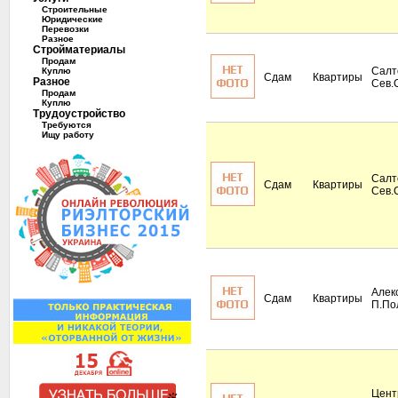
Строительные
Юридические
Перевозки
Разное
Стройматериалы
Продам
Салт
Куплю
Сдам
Квартиры
Разное
Сев.
Продам
Куплю
Трудоустройство
Требуются
Ищу работу
Салт
Сдам
Квартиры
Сев.
Алек
Сдам
Квартиры
П.По
Цент