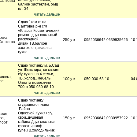
всеми удобствами,
Салтовка
балкон застеклен, общ
пл. 34
читать дальше
Сдаю 1ком.кв.на
Салтовке,р-н с/м
«Класс».Косметический
ремонт,двух.спальный
овка,
расклодной
250 у.е.
0952036642,0639935626
10.
Салтовка
диван,ТВ,балкон
застеклен,шкаф,на
кухне
читать дальше
Сдаю гостинку м. Б.Сад
ул. Шекспира, со своим
с/у, кухня на 4 семьи,
сеевка,
ТВ, холод., мебель.
100 у.е.
050-030-68-10
04.
ле
Оплата помесячно
700гр 050-030-68-10
читать дальше
Сдаю гостинку
студийного плана
.Район
Одесской.Кухня+с/у.
ская,
свои.,душевая
ва,
150 у.е.
0952036642,0930957922
10.
кабина.Двух спальная
порт
кровать,шкаф
купе,ТВ,холодильник,
читать дальше