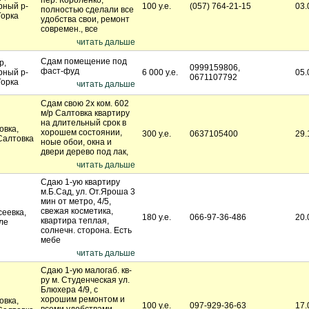
пер. Короленко,
рный р-
100 у.е.
(057) 764-21-15
03.
полностью сделали все
Горка
удобства свои, ремонт
современ., все
читать дальше
Сдам помещение под
р,
0999159806,
фаст-фуд
рный р-
6 000 у.е.
05.
0671107792
Горка
читать дальше
Сдам свою 2х ком. 602
м/р Салтовка квартиру
на длительный срок в
овка,
хорошем состоянии,
300 у.е.
0637105400
29.
Салтовка
ноые обои, окна и
двери дерево под лак,
читать дальше
Сдаю 1-ую квартиру
м.Б.Сад, ул. От.Яроша 3
мин от метро, 4/5,
свежая косметика,
сеевка,
180 у.е.
066-97-36-486
20.
квартира теплая,
ле
солнечн. сторона. Есть
мебе
читать дальше
Сдаю 1-ую малогаб. кв-
ру м. Студенческая ул.
Блюхера 4/9, с
хорошим ремонтом и
овка,
100 у.е.
097-929-36-63
17.