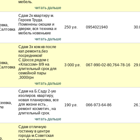
мебель.
читать дальше
Сдам 2к квартиру м.
Героев Труда.
Поменены окошки и
овка,
250 у.е.
0954021940
30.
дверки, вся техника и
Салтовка
мебель новенькие
читать дальше
Сдам 3х ком.кв после
кап.ремонта,без
посредников!
С.Шоссе,рядом с
овка,
«Классом» 8/9 на
3 000 у.е.
067-990-02-80,764-78-16
29.
Салтовка
длительный срок для
семейной пары
,3000грн
читать дальше
Сдам на Б.Саду 2-ую
изолиров. квартиру,
новая планировка, все
сеевка,
для жизни есть ,
190 у.е.
066-973-64-86
26.
ле
ремонт косметич., на
длительный срок.
читать дальше
Сдам отличную
гостинку в центре
города м.Советская
р,