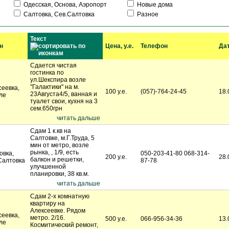
Одесская, Основа, Аэропорт
Новые дома
Салтовка, Сев.Салтовка
Разное
Текст
н
Цена, у.е.
Телефон
Да
Сдается чистая
гостинка по
ул.Шекспира возле
"Галактики" на м.
сеевка,
100 у.е.
(057)-764-24-45
18.
23Августа4/5, ванная и
ле
туалет свои, кухня на 3
сем.650грн
читать дальше
Сдам 1 к.кв на
Салтовке, м.Г.Труда, 5
мин от метро, возле
рынка, , 1/9, есть
овка,
050-203-41-80 068-314-
200 у.е.
28.
балкон и решетки,
Салтовка
87-78
улучшенной
планировки, 38 кв.м.
читать дальше
Сдам 2-х комнатную
квартиру на
Алексеевке. Рядом
сеевка,
метро. 2/16.
500 у.е.
066-956-34-36
13.
ле
Космитический ремонт,