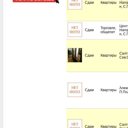
Сдам
Квартиры
Наго
н, С.
Цент
Торговля,
Сдам
Наго
общепит
н, С.
Салт
Сдам
Квартиры
Сев.
Алек
Сдам
Квартиры
П.По
Салт
Сдам
Квартиры