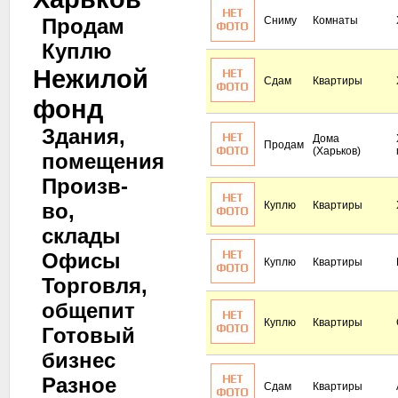
Продам
Сниму
Комнаты
Куплю
Нежилой
Сдам
Квартиры
фонд
Здания,
Дома
Продам
(Харьков)
помещения
Произв-
во,
Куплю
Квартиры
склады
Офисы
Куплю
Квартиры
Торговля,
общепит
Куплю
Квартиры
Готовый
бизнес
Разное
Сдам
Квартиры