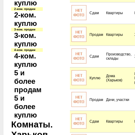
куплю
2-ком. продам
2-ком.
Сдам
Квартиры
куплю
3-ком. продам
3-ком.
Продам
Квартиры
куплю
4-ком. продам
4-ком.
Производство,
Сдам
склады
куплю
5 и
Дома
Куплю
более
(Харьков)
продам
5 и
Продам
Дачи, участки
более
куплю
Комнаты.
Сдам
Квартиры
Харьков