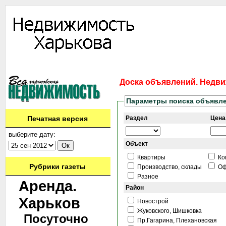
Информация
Доска объявлений
Дать объявление
Аренда
Ново
Доска объявлений. Недви
Параметры поиска объявл
Печатная версия
Раздел
Цена,
выберите дату:
Объект
Квартиры
Ко
Рубрики газеты
Производство, склады
Оф
Разное
Аренда.
Район
Харьков
Новострой
Жуковского, Шишковка
Посуточно
Пр.Гагарина, Плехановская