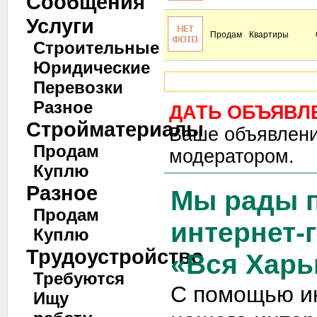
Сообщения
Услуги
Продам
Квартиры
Строительные
Юридические
Перевозки
Разное
ДАТЬ ОБЪЯВЛ
Стройматериалы
Ваше объявлени
Продам
модератором.
Куплю
Разное
Мы рады п
Продам
интернет-
Куплю
Трудоустройство
«Вся Харь
Требуются
С помощью и
Ищу