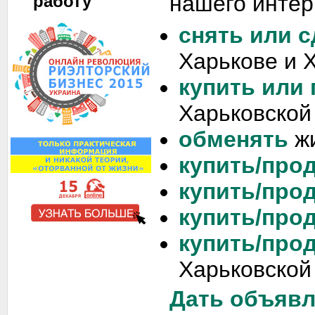
нашего интер
работу
снять или с
Харькове и 
купить или
Харьковской
обменять
жи
купить/прод
купить/прод
купить/прод
купить/про
Харьковской
Дать объяв