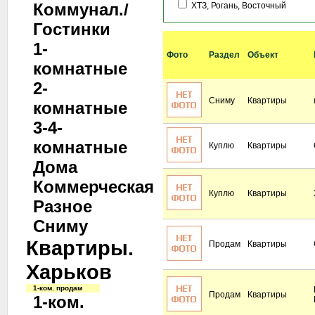
Коммунал./
ХТЗ, Рогань, Восточный
Гостинки
1-
Фото
Раздел
Объект
комнатные
2-
Сниму
Квартиры
комнатные
3-4-
комнатные
Куплю
Квартиры
Дома
Коммерческая
Куплю
Квартиры
Разное
Сниму
Квартиры.
Продам
Квартиры
Харьков
1-ком. продам
Продам
Квартиры
1-ком.