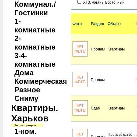
Коммунал./
ХТЗ, Рогань, Восточный
Гостинки
1-
Фото
Раздел
Объект
комнатные
2-
комнатные
Продам
Квартиры
3-4-
комнатные
Дома
Коммерческая
Продам
Разное
Сниму
Квартиры.
Сдам
Квартиры
Харьков
1-ком. продам
1-ком.
Производство,
Продам