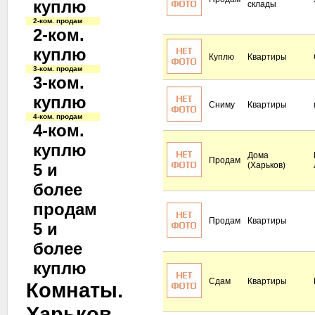
куплю
склады
2-ком. продам
2-ком.
куплю
Куплю
Квартиры
3-ком. продам
3-ком.
куплю
Сниму
Квартиры
4-ком. продам
4-ком.
куплю
Дома
Продам
5 и
(Харьков)
более
продам
Продам
Квартиры
5 и
более
куплю
Сдам
Квартиры
Комнаты.
Харьков