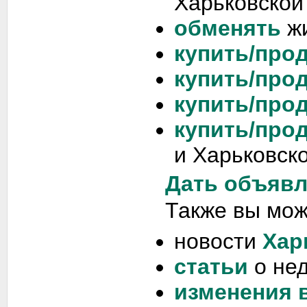
Харьковской
обменять
жи
купить/прод
купить/прод
купить/прод
купить/про
и Харьковско
Дать объяв
Также вы мож
новости
Хар
статьи
о не
изменения 