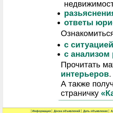
недвижимост
разьяснени
ответы юри
Ознакомиться
с ситуацие
с анализом
Прочитать м
интерьеров
.
А также полу
страничку
«К
Информация
Доска объявлений
Дать объявление
А