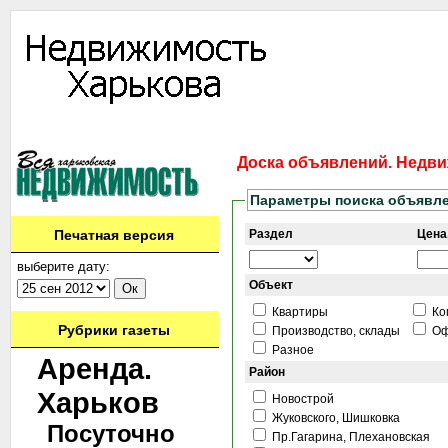
Информация
Доска объявлений
Дать объявление
Аренда
Ново
Доска объявлений. Недви
Параметры поиска объявл
Печатная версия
Раздел
Цена,
выберите дату:
Объект
Квартиры
Ко
Рубрики газеты
Производство, склады
Оф
Разное
Аренда.
Район
Харьков
Новострой
Жуковского, Шишковка
Посуточно
Пр.Гагарина, Плехановская