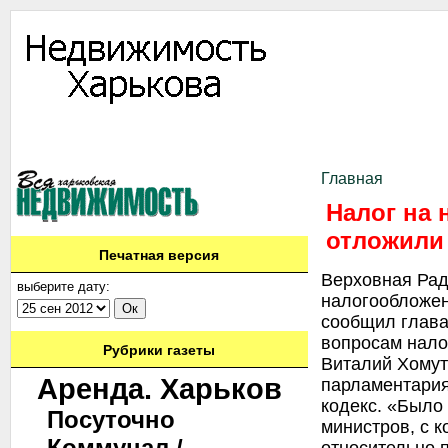
Информация
Доска объявлений
Дать объявление
Аренда
Ново
Контакты
Главная
Налог на
отложили
Печатная версия
Верховная Рад
выберите дату:
налогообложен
сообщил глава
вопросам нало
Рубрики газеты
Виталий Хомут
Аренда. Харьков
парламентария
кодекс. «Было
Посуточно
министров, с к
Коммунал./