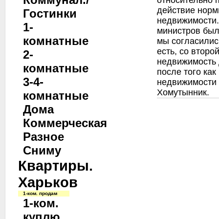
относительно 
действие норм
Гостинки
недвижимости.
1-
министров было
комнатные
мы согласилис
есть, со второ
2-
недвижимость 
комнатные
после того как
3-4-
недвижимости 
Хомутынник.
комнатные
Дома
Коммерческая
Разное
Сниму
Квартиры.
Харьков
1-ком. продам
1-ком.
куплю