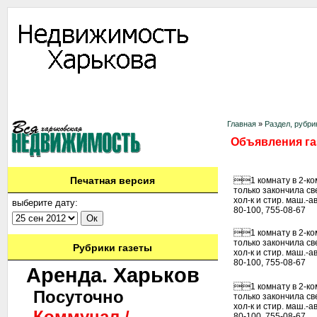
Информация
Доска объявлений
Дать объявление
Аренда
Ново
Контакты
Главная
»
Раздел, рубри
Объявления га
Печатная версия
1 комнату в 2-комн
только закончила св
хол-к и стир. маш.-а
выберите дату:
80-100, 755-08-67
1 комнату в 2-комн
только закончила св
Рубрики газеты
хол-к и стир. маш.-а
80-100, 755-08-67
Аренда. Харьков
1 комнату в 2-комн
Посуточно
только закончила св
хол-к и стир. маш.-а
Коммунал./
80-100, 755-08-67