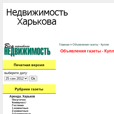
Информация
Доска объявлений
Дать объявление
Аренда
Ново
Контакты
Главная
»
Объявления газеты - Куплю
Объявления газеты - Куп
Печатная версия
выберите дату:
Рубрики газеты
Аренда. Харьков
Посуточно
Коммунал./
Гостинки
1-комнатные
2-комнатные
3-4-комнатные