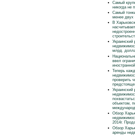
Самый круп
никогда не 
Самый тонки
менее двух
В Харьковск
насчитывает
недостроен
строительст
Украинский 
недвижимос
млрд. долла
Национальн
ввел ограни
иностранно
Теперь каж
недвижимос
проверить ч
предстояще
Украинский 
недвижимос
похвастать
объектом, п
международ
Обзор Харьк
недвижимос
2014г. Прод
Обзор Харьк
аренды нед