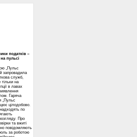
доскоп
ики податків –
 на пульсі
вою „Пульс
ій запровадила
ткова служб,
 тільки на
пції в лавах
 виявлення
лом. Гаряча
я „Пульс
ацює цілодобово.
надходять по
ягають
розгляду. Про
вірки та вжиті
сно повідомляють
роль за роботою
здійснює