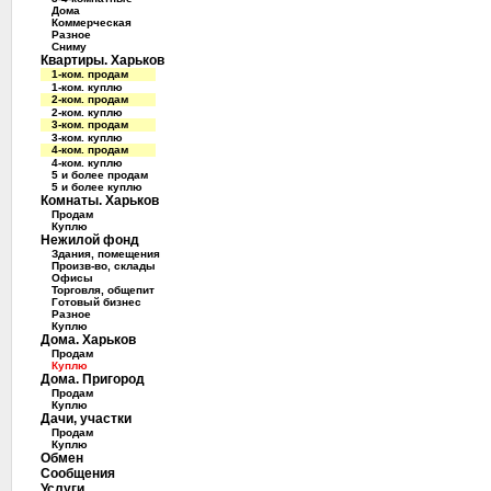
Дома
Коммерческая
Разное
Сниму
Квартиры. Харьков
1-ком. продам
1-ком. куплю
2-ком. продам
2-ком. куплю
3-ком. продам
3-ком. куплю
4-ком. продам
4-ком. куплю
5 и более продам
5 и более куплю
Комнаты. Харьков
Продам
Куплю
Нежилой фонд
Здания, помещения
Произв-во, склады
Офисы
Торговля, общепит
Готовый бизнес
Разное
Куплю
Дома. Харьков
Продам
Куплю
Дома. Пригород
Продам
Куплю
Дачи, участки
Продам
Куплю
Обмен
Сообщения
Услуги