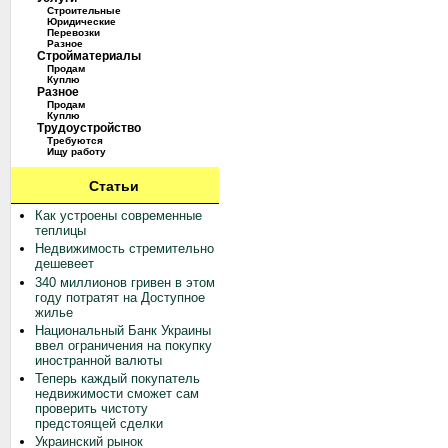
Строительные
Юридические
Перевозки
Разное
Стройматериалы
Продам
Куплю
Разное
Продам
Куплю
Трудоустройство
Требуются
Ищу работу
Статьи
Как устроены современные
теплицы
Недвижимость стремительно
дешевеет
340 миллионов гривен в этом
году потратят на Доступное
жилье
Национальный Банк Украины
ввел ограничения на покупку
иностранной валюты
Теперь каждый покупатель
недвижимости сможет сам
проверить чистоту
предстоящей сделки
Украинский рынок