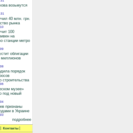
:31
кова возьмутся
:31
чил 40 млн. грн.
ьство рынка
:10
учит 100
ривен на
во станции метро
:09
устит облигации
0 миллионов
:08
рдила порядок
росов
о строительства
:06
еском музее»
о под новый
:04
иев признаны
одами в Украине
:03
подробнее
Контакты