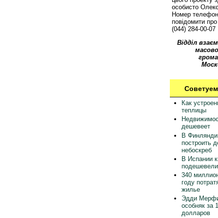
особисто Олек
Номер телефон
повідомити про 
(044) 284-00-07
Відділ взаєм
масово
грома
Моск
Советуем
Как устрое
теплицы
Недвижимос
дешевеет
В Финлянди
построить 
небоскреб
В Испании 
подешевели
340 миллион
году потрат
жилье
Эдди Мерфи
особняк за 
долларов