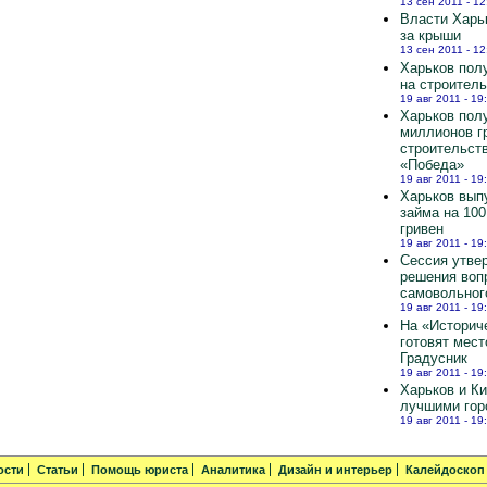
13 сен 2011 - 12
Власти Харь
за крыши
13 сен 2011 - 12
Харьков полу
на строител
19 авг 2011 - 19
Харьков пол
миллионов г
строительст
«Победа»
19 авг 2011 - 19
Харьков вып
займа на 10
гривен
19 авг 2011 - 19
Сессия утве
решения воп
самовольног
19 авг 2011 - 19
На «Историч
готовят мест
Градусник
19 авг 2011 - 19
Харьков и К
лучшими гор
19 авг 2011 - 19
ости
Статьи
Помощь юриста
Аналитика
Дизайн и интерьер
Калейдоскоп