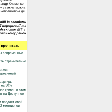
сандр Клименко.
у за яким можна
неправомірні дії
одії із засобами
ї інформації та
дськістю ДПІ у
овському район
 прочитать
ны современные
ть стремительно
и хотят
деревянный
квартиры
 на 30%
ов гривен в этом
ят на Доступное
 продает свой
12 миллионов