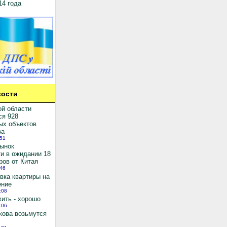
14 года
ости
ой области
ся 928
ых объектов
ва
:51
рынок
и в ожидании 18
ров от Китая
:46
вка квартиры на
ение
:08
ить - хорошо
:06
кова возьмутся