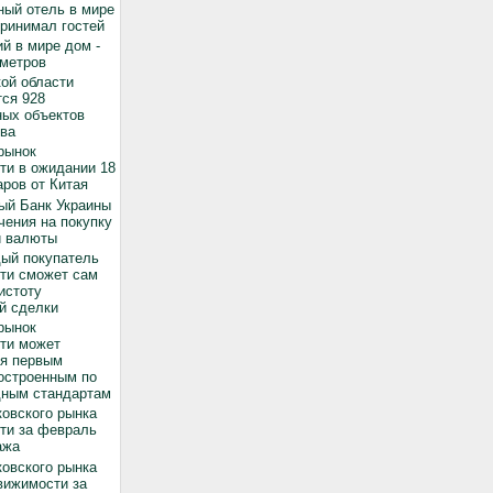
ный отель в мире
принимал гостей
й в мире дом -
 метров
ой области
ся 928
ных объектов
ва
рынок
ти в ожидании 18
ров от Китая
ый Банк Украины
чения на покупку
й валюты
дый покупатель
ти сможет сам
истоту
й сделки
рынок
ти может
ся первым
остроенным по
ным стандартам
овского рынка
ти за февраль
ажа
овского рынка
вижимости за