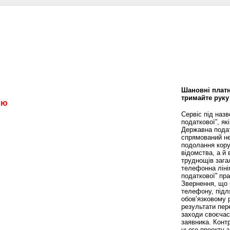
сти
Статьи
Помощь юриста
Аналитика
Дизайн и интерьер
Калей
Шановні платн
тримайте руку
лю
Сервіс під наз
податкової”, як
Державна пода
спрямований не
подолання кору
відомства, а й
труднощів зага
телефонна ліні
податкової” пр
Звернення, що 
телефону, підл
обов’язковому 
результати пере
заходи своєча
заявника. Конт
цього проекту 