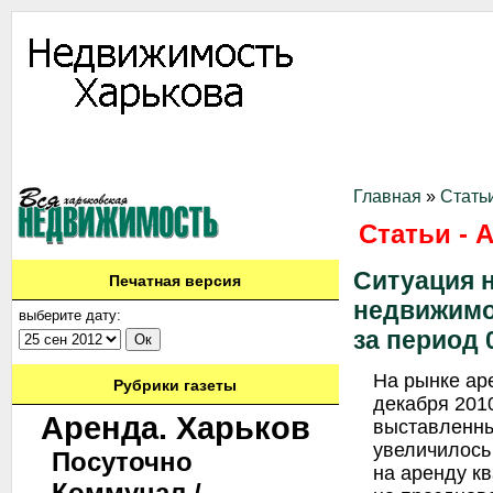
Информация
Доска объявлений
Дать объявление
Аренда
Ново
Контакты
Главная
»
Стать
Статьи - 
Ситуация 
Печатная версия
недвижимо
выберите дату:
за период 0
На рынке ар
Рубрики газеты
декабря 201
Аренда. Харьков
выставленны
увеличилось 
Посуточно
на аренду к
Коммунал./