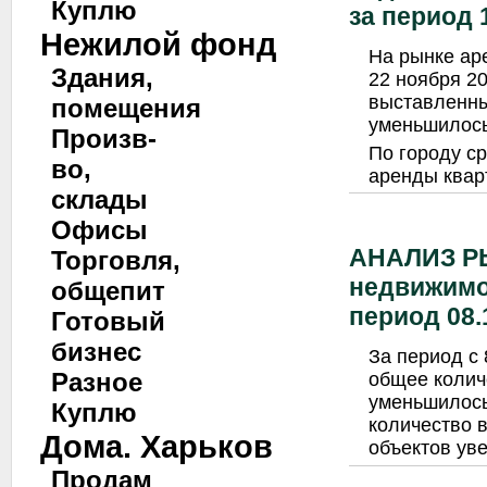
Куплю
за период 1
Нежилой фонд
На рынке ар
Здания,
22 ноября 2
выставленны
помещения
уменьшилось
Произв-
По городу с
во,
аренды квар
склады
Офисы
АНАЛИЗ Р
Торговля,
недвижимо
общепит
период 08.1
Готовый
бизнес
За период с 
Разное
общее колич
уменьшилось
Куплю
количество 
Дома. Харьков
объектов ув
Продам