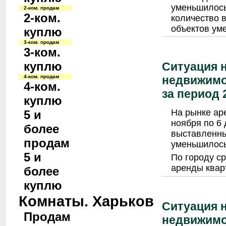
уменьшилось
2-ком. продам
2-ком.
количество 
объектов ум
куплю
3-ком. продам
3-ком.
куплю
Ситуация 
4-ком. продам
недвижимо
4-ком.
за период 2
куплю
На рынке ар
5 и
ноября по 6 
более
выставленны
продам
уменьшилось
5 и
По городу с
аренды квар
более
куплю
Комнаты. Харьков
Ситуация 
Продам
недвижимо