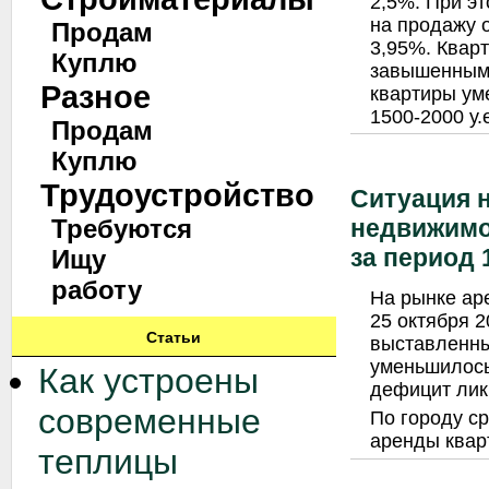
2,5%. При э
на продажу 
Продам
3,95%. Квар
Куплю
завышенным 
Разное
квартиры ум
1500-2000 у.
Продам
Куплю
Трудоустройство
Ситуация 
Требуются
недвижимо
за период 1
Ищу
работу
На рынке ар
25 октября 2
Статьи
выставленны
уменьшилось
Как устроены
дефицит лик
современные
По городу с
аренды квар
теплицы