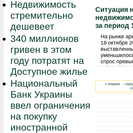
Недвижимость
Ситуация 
стремительно
недвижимо
дешевеет
за период 1
340 миллионов
На рынке ар
18 октября 2
гривен в этом
выставленны
уменьшилось
году потратят на
спрос превы
Доступное жилье
Национальный
« первая
‹ пр
с
Банк Украины
ввел ограничения
на покупку
иностранной