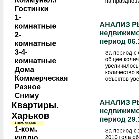
на празднов
Гостинки
1-
АНАЛИЗ Р
комнатные
недвижимо
2-
период 06.1
комнатные
3-4-
За период с 
общее колич
комнатные
увеличилось 
Дома
количество 
Коммерческая
объектов уве
Разное
Сниму
АНАЛИЗ Р
Квартиры.
недвижимо
Харьков
период 29.1
1-ком. продам
1-ком.
За период с 
куплю
2010 года о