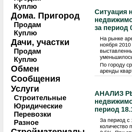
Куплю
Ситуация 
Дома. Пригород
недвижимо
Продам
за период 0
Куплю
На рынке ар
Дачи, участки
ноября 2010
Продам
выставленны
уменьшилось
Куплю
По городу с
Обмен
аренды квар
Сообщения
Услуги
АНАЛИЗ Р
Строительные
недвижимо
Юридические
период 18.1
Перевозки
За период с 
Разное
количество 
Стройматериалы