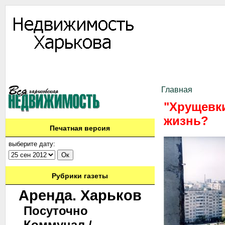
Информация
Доска объявлений
Дать объявление
Аренда
Ново
Контакты
Главная
"Хрущевк
жизнь?
Печатная версия
выберите дату:
Рубрики газеты
Аренда. Харьков
Посуточно
Коммунал./