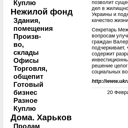
Куплю
позволит суще
дел в жилищно
Нежилой фонд
Украины и под
Здания,
качество жизн
помещения
Секретарь Меж
Произв-
вопросам улу
граждан Валер
во,
подчеркивает,
склады
содержит разр
Офисы
инвестиционны
решение целог
Торговля,
социальных во
общепит
http://www.uk
Готовый
бизнес
20 Февра
Разное
Куплю
Дома. Харьков
Продам