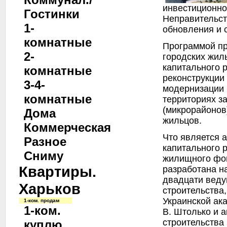
инвестиционно
Гостинки
Неправительст
1-
обновления и 
комнатные
Программой пр
2-
городских жил
капитального 
комнатные
реконструкции
3-4-
модернизации 
комнатные
территориях з
(микрорайонов
Дома
жильцов.
Коммерческая
Что является 
Разное
капитального 
Сниму
жилищного фо
Квартиры.
разработана н
двадцати веду
Харьков
строительства,
Украинской ак
1-ком. продам
1-ком.
В. Штолько и 
строительства
куплю