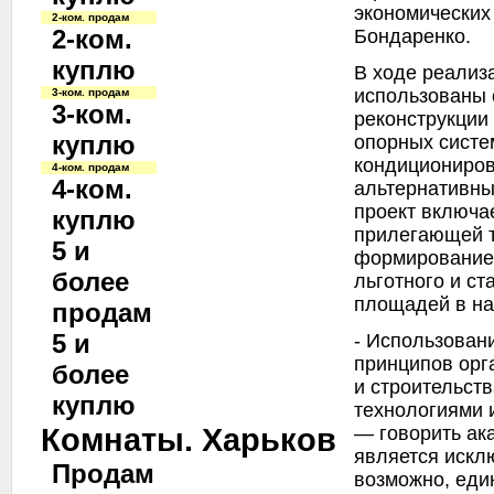
экономических
2-ком. продам
2-ком.
Бондаренко.
куплю
В ходе реализ
использованы 
3-ком. продам
3-ком.
реконструкции
куплю
опорных систе
кондициониров
4-ком. продам
4-ком.
альтернативны
проект включае
куплю
прилегающей т
5 и
формирование
более
льготного и ст
площадей в на
продам
5 и
- Использован
принципов орг
более
и строительст
куплю
технологиями 
Комнаты. Харьков
— говорить ак
является искл
Продам
возможно, еди