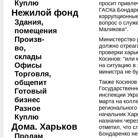
Куплю
просит привле
ГАСКа Бондаре
Нежилой фонд
коррупционные
Здания,
вопрос о служ
Маликова".
помещения
Произв-
Министерство 
должно отреаг
во,
проверки харь
склады
Косинов: "или 
Офисы
на ситуацию в 
министра не бу
Торговля,
общепит
Также Косинов
Государственн
Готовый
инспекции Укр
бизнес
марта на колл
Разное
регионального
начальник Хар
Куплю
назначен через
Дома. Харьков
отметил, что 
Бондаренко не 
Продам