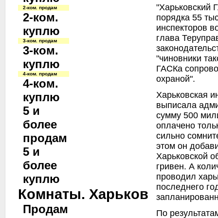
"Харьковский 
2-ком. продам
2-ком.
порядка 55 ты
инспекторов во
куплю
глава Терупра
3-ком. продам
законодательс
3-ком.
"чиновники так
куплю
ГАСКа сопров
4-ком. продам
охраной".
4-ком.
Харьковская и
куплю
выписала адм
5 и
сумму 500 мил
более
оплачено толь
сильно сомнит
продам
этом он добави
5 и
Харьковской об
более
гривен. А коли
проводил харь
куплю
последнего год
Комнаты. Харьков
запланированн
Продам
По результата