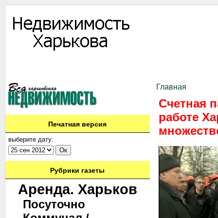
Информация
Доска объявлений
Дать объявление
Аренда
Ново
Контакты
Главная
Счетная п
работе Ха
Печатная версия
множеств
выберите дату:
Рубрики газеты
Аренда. Харьков
Посуточно
Коммунал./