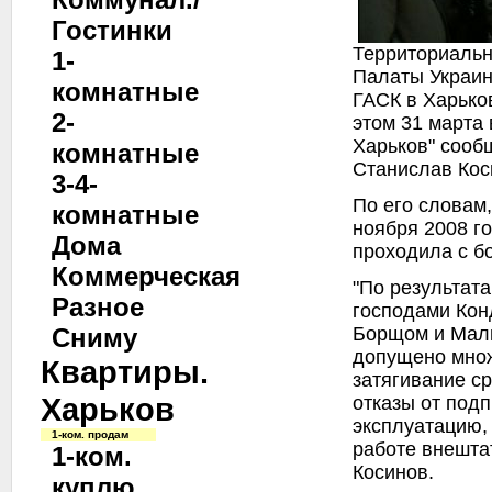
Гостинки
Территориальн
1-
Палаты Украин
комнатные
ГАСК в Харько
2-
этом 31 марта
Харьков" сооб
комнатные
Станислав Кос
3-4-
По его словам,
комнатные
ноября 2008 го
Дома
проходила с б
Коммерческая
"По результата
Разное
господами Кон
Борщом и Мали
Сниму
допущено мно
Квартиры.
затягивание с
Харьков
отказы от подп
эксплуатацию,
1-ком. продам
работе внештат
1-ком.
Косинов.
куплю