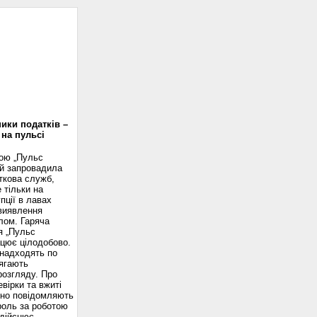
доскоп
ики податків –
 на пульсі
вою „Пульс
ій запровадила
ткова служб,
 тільки на
пції в лавах
 виявлення
лом. Гаряча
я „Пульс
ацює цілодобово.
надходять по
ягають
розгляду. Про
вірки та вжиті
сно повідомляють
роль за роботою
здійснює