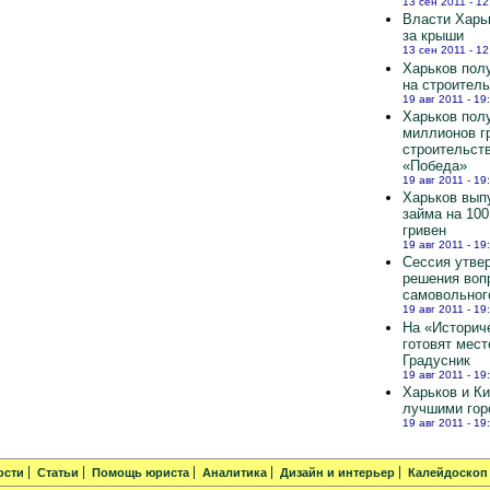
13 сен 2011 - 12
Власти Харь
за крыши
13 сен 2011 - 12
Харьков полу
на строител
19 авг 2011 - 19
Харьков пол
миллионов г
строительст
«Победа»
19 авг 2011 - 19
Харьков вып
займа на 10
гривен
19 авг 2011 - 19
Сессия утве
решения воп
самовольног
19 авг 2011 - 19
На «Историч
готовят мест
Градусник
19 авг 2011 - 19
Харьков и К
лучшими гор
19 авг 2011 - 19
ости
Статьи
Помощь юриста
Аналитика
Дизайн и интерьер
Калейдоскоп