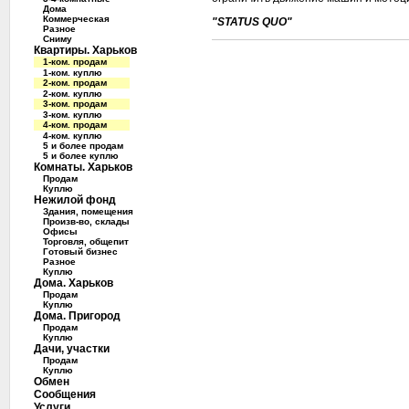
Дома
Коммерческая
"STATUS QUO"
Разное
Сниму
Квартиры. Харьков
1-ком. продам
1-ком. куплю
2-ком. продам
2-ком. куплю
3-ком. продам
3-ком. куплю
4-ком. продам
4-ком. куплю
5 и более продам
5 и более куплю
Комнаты. Харьков
Продам
Куплю
Нежилой фонд
Здания, помещения
Произв-во, склады
Офисы
Торговля, общепит
Готовый бизнес
Разное
Куплю
Дома. Харьков
Продам
Куплю
Дома. Пригород
Продам
Куплю
Дачи, участки
Продам
Куплю
Обмен
Сообщения
Услуги