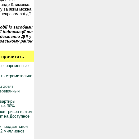
сандр Клименко.
у за яким можна
неправомірні дії
одії із засобами
ї інформації та
дськістю ДПІ у
овському район
 прочитать
ны современные
ть стремительно
и хотят
деревянный
квартиры
 на 30%
ов гривен в этом
ят на Доступное
 продает свой
12 миллионов