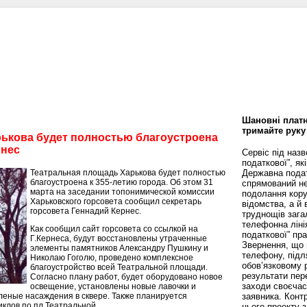
сти
Статьи
Помощь юриста
Аналитика
Дизайн и интерьер
Калей
Шановні платн
тримайте руку
ькова будет полностью благоустроена
рнес
Сервіс під наз
податкової”, як
Театральная площадь Харькова будет полностью
Державна пода
благоустроена к 355-летию города. Об этом 31
спрямований не
марта на заседании топонимической комиссии
подолання кору
Харьковского горсовета сообщил секретарь
відомства, а й
горсовета Геннадий Кернес.
труднощів зага
телефонна ліні
Как сообщил сайт горсовета со ссылкой на
податкової” пр
Г.Кернеса, будут восстановлены утраченные
Звернення, що 
элементы памятников Александру Пушкину и
телефону, підл
Николаю Гоголю, проведено комплексное
обов’язковому 
благоустройство всей Театральной площади.
результати пере
Согласно плану работ, будет оборудовано новое
заходи своєча
освещение, установлены новые лавочки и
леные насаждения в сквере. Также планируется
заявника. Конт
клов по пл.Театральной.
цього проекту 