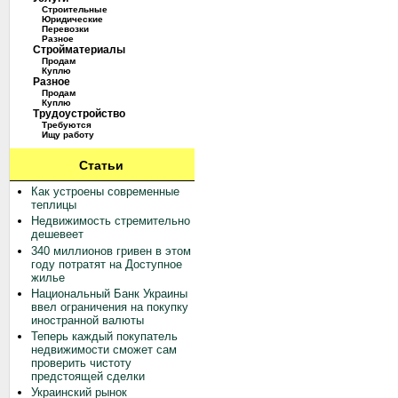
Строительные
Юридические
Перевозки
Разное
Стройматериалы
Продам
Куплю
Разное
Продам
Куплю
Трудоустройство
Требуются
Ищу работу
Статьи
Как устроены современные
теплицы
Недвижимость стремительно
дешевеет
340 миллионов гривен в этом
году потратят на Доступное
жилье
Национальный Банк Украины
ввел ограничения на покупку
иностранной валюты
Теперь каждый покупатель
недвижимости сможет сам
проверить чистоту
предстоящей сделки
Украинский рынок