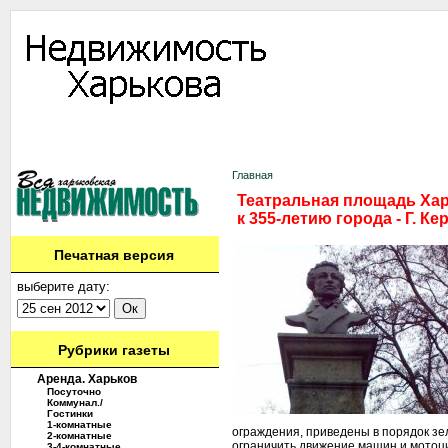
Информация
Доска объявлений
Дать объявление
Аренда
Ново
Контакты
Главная
Театральная площадь Хар
к 355-летию города - Г. Ке
Печатная версия
выберите дату:
Рубрики газеты
Аренда. Харьков
Посуточно
Коммунал./
Гостинки
1-комнатные
ограждения, приведены в порядок зе
2-комнатные
ограничить движение машин и мотоци
3-4-комнатные