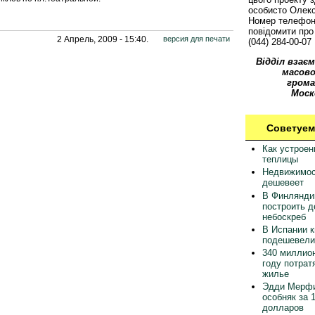
особисто Олек
Номер телефон
повідомити про 
2 Апрель, 2009 - 15:40.
версия для печати
(044) 284-00-07
Відділ взаєм
масово
грома
Моск
Советуем
Как устрое
теплицы
Недвижимос
дешевеет
В Финлянди
построить 
небоскреб
В Испании 
подешевели
340 миллион
году потрат
жилье
Эдди Мерфи
особняк за 
долларов