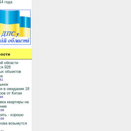
14 года
ости
ой области
ся 928
ых объектов
ва
:51
рынок
и в ожидании 18
ров от Китая
:46
вка квартиры на
ение
:08
ить - хорошо
:06
кова возьмутся