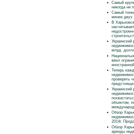
Самый круп
никогда не 
Самый тонки
менее двух
В Харьковск
насчитывает
недостроен
строительст
Украинский 
недвижимос
млрд. долла
Национальн
ввел ограни
иностранно
Теперь каж
недвижимос
проверить ч
предстояще
Украинский 
недвижимос
похвастать
объектом, п
международ
Обзор Харьк
недвижимос
2014г. Прод
Обзор Харьк
аренды нед