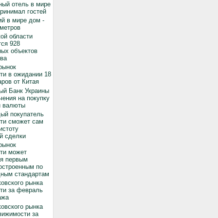
ный отель в мире
принимал гостей
й в мире дом -
 метров
ой области
ся 928
ных объектов
ва
рынок
ти в ожидании 18
ров от Китая
ый Банк Украины
чения на покупку
й валюты
дый покупатель
ти сможет сам
истоту
й сделки
рынок
ти может
ся первым
остроенным по
ным стандартам
овского рынка
ти за февраль
ажа
овского рынка
вижимости за