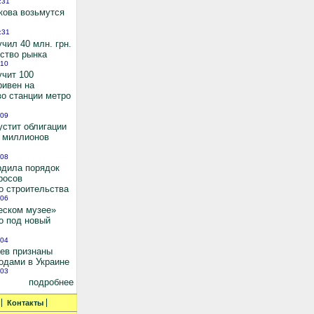
:31
кова возьмутся
:31
чил 40 млн. грн.
ьство рынка
:10
учит 100
ривен на
во станции метро
:09
устит облигации
0 миллионов
:08
рдила порядок
росов
о строительства
:06
еском музее»
о под новый
:04
иев признаны
одами в Украине
:03
подробнее
Контакты