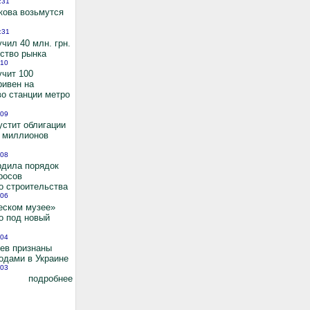
:31
кова возьмутся
:31
чил 40 млн. грн.
ьство рынка
:10
учит 100
ривен на
во станции метро
:09
устит облигации
0 миллионов
:08
рдила порядок
росов
о строительства
:06
еском музее»
о под новый
:04
иев признаны
одами в Украине
:03
подробнее