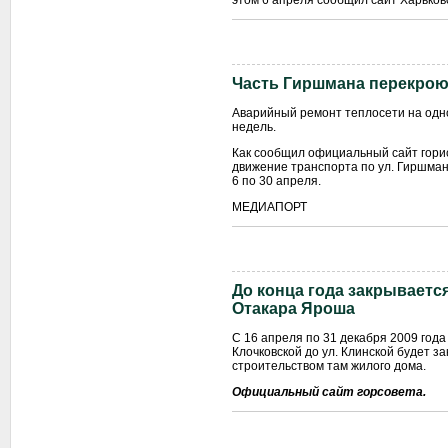
этом 6 апреля сообщил сайт Харьковс
Часть Гиршмана перекроют
Аварийный ремонт теплосети на одно
недель.
Как сообщил официальный сайт гори
движение транспорта по ул. Гиршмана
6 по 30 апреля.
МЕДИАПОРТ
До конца года закрываетс
Отакара Яроша
С 16 апреля по 31 декабря 2009 года
Клочковской до ул. Клинской будет з
строительством там жилого дома.
Официальный сайт горсовета.