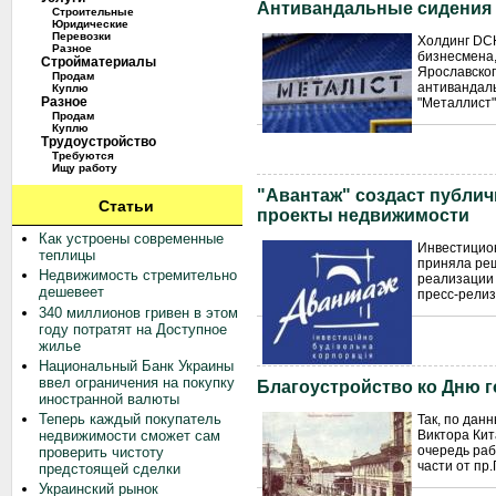
Антивандальные сидения 
Строительные
Юридические
Перевозки
Холдинг DCH
Разное
бизнесмена,
Стройматериалы
Ярославского
Продам
антивандаль
Куплю
Разное
"Металлист"
Продам
Куплю
Трудоустройство
Требуются
Ищу работу
"Авантаж" создаст публи
Статьи
проекты недвижимости
Как устроены современные
Инвестицион
теплицы
приняла ре
Недвижимость стремительно
реализации 
дешевеет
пресс-релиз
340 миллионов гривен в этом
году потратят на Доступное
жилье
Национальный Банк Украины
ввел ограничения на покупку
Благоустройство ко Дню 
иностранной валюты
Теперь каждый покупатель
Так, по дан
Виктора Кит
недвижимости сможет сам
очередь раб
проверить чистоту
части от пр.
предстоящей сделки
Украинский рынок