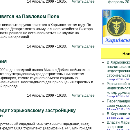
14 Апрель, 2009 - 16:35.
Читать далее
февраль 20
вятся на Павловом Поле
в несколько ярусов появятся в Харькове в этом году. По
ктора Департамента коммунального хозяйства Виктора
ласти решили не останавливаться на клумбе на
ьной набережной.
14 Апрель, 2009 - 16:33.
Читать далее
Нов
рия
В Харьковск
насчитывает
009 года городской голова Михаил Добкин побывал на
недостроенн
ве по утвержденному градостроительным советом
строительст
ьфинария, самого крупного объекта социально-
6 мар 2014 - 14
 назначения, необходимого для приобщения взрослых и
Украинский 
ой природе.
недвижимост
млрд. долла
14 Апрель, 2009 - 16:33.
Читать далее
6 мар 2014 - 14
Перепланиро
свое усмотр
14 сен 2011 - 13
едит харьковскому застройщику
В Харькове ж
рн
14 сен 2011 - 13
Власти Харь
рственный ощадный банк Украины" (Ощадбанк, Киев)
за крыши
 кредит ООО "Укримпекс" (Харьков) на 74,5 млн грн для