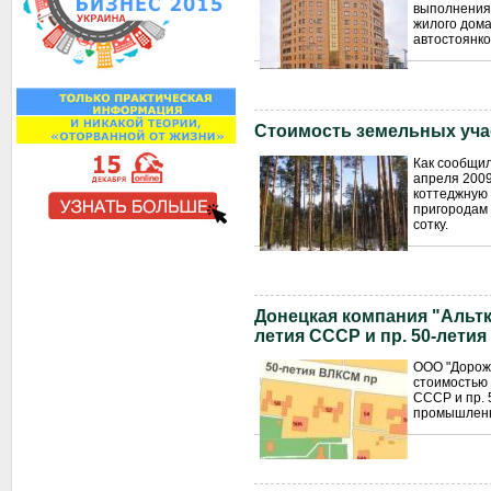
выполнения 
жилого дом
автостоянко
Стоимость земельных уча
Как сообщил
апреля 2009
коттеджную 
пригородам 
сотку.
Донецкая компания "Альтк
летия СССР и пр. 50-лети
ООО "Дорожн
стоимостью 
СССР и пр. 
промышленно