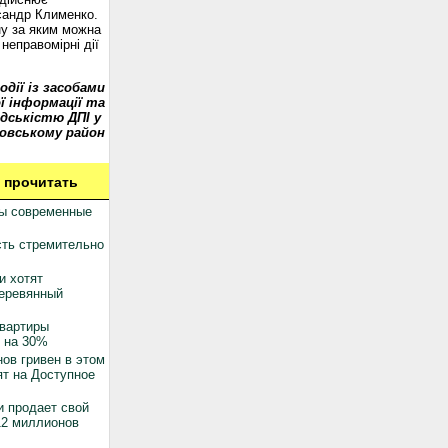
сандр Клименко.
у за яким можна
неправомірні дії
одії із засобами
ї інформації та
дськістю ДПІ у
овському район
 прочитать
ны современные
ть стремительно
и хотят
деревянный
квартиры
 на 30%
ов гривен в этом
ят на Доступное
 продает свой
12 миллионов