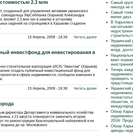
стоимостью 2,3 млн
Самый круп
никогда не 
, созданный для управления активами украинского
Самый тонки
 совладельца УкрСиббанка (Харьков) Александра
менее двух
, вложит 2,3 млн грн в закупку и установку
В Харьковск
ных сидений на строящемся в Харькове стадионе
насчитывает
.
недостроен
строительст
15 Апрель, 2009 - 18:39.
Читать далее
Украинский 
недвижимос
млрд. долла
чный инвестфонд для инвестирования в
Национальн
ввел ограни
иностранно
но-строительная корпорация (ИСК) "Авантаж" (Харьков)
Теперь каж
шение создать публичный инвестиционный фонд для
недвижимос
проектов в сфере недвижимости, сообщила компания в
проверить ч
е.
предстояще
Украинский 
15 Апрель, 2009 - 18:38.
Читать далее
недвижимос
похвастать
объектом, п
города
международ
Обзор Харьк
ным директора Департамента коммунального хозяйства
недвижимос
анина, к 23 августа планируется закончить вторую
2014г. Прод
от по реконструкции Красношкольной набережной в ее
Гагарина до пр. Московского.
Обзор Харьк
аренды нед