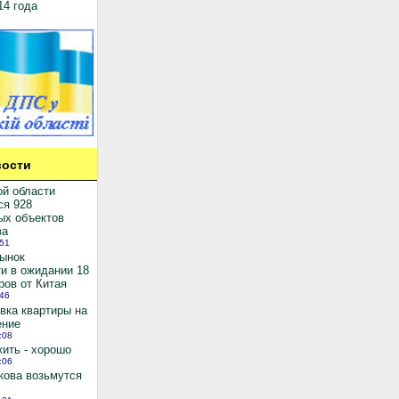
14 года
ости
ой области
ся 928
ых объектов
ва
:51
рынок
и в ожидании 18
ров от Китая
:46
вка квартиры на
ение
:08
ить - хорошо
:06
кова возьмутся