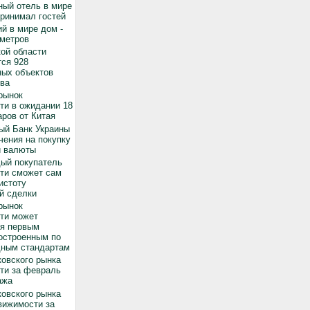
ный отель в мире
принимал гостей
й в мире дом -
 метров
ой области
ся 928
ных объектов
ва
рынок
ти в ожидании 18
ров от Китая
ый Банк Украины
чения на покупку
й валюты
дый покупатель
ти сможет сам
истоту
й сделки
рынок
ти может
ся первым
остроенным по
ным стандартам
овского рынка
ти за февраль
ажа
овского рынка
вижимости за