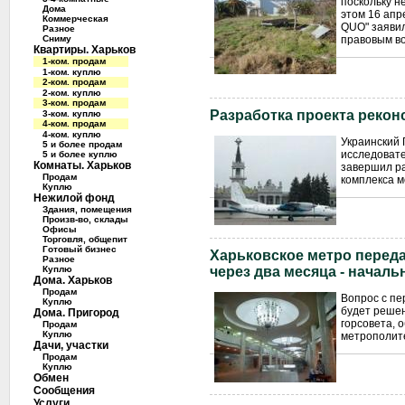
поскольку н
Дома
этом 16 апр
Коммерческая
QUO" заявил
Разное
Сниму
правовым во
Квартиры. Харьков
1-ком. продам
1-ком. куплю
2-ком. продам
2-ком. куплю
3-ком. продам
Разработка проекта рекон
3-ком. куплю
4-ком. продам
4-ком. куплю
Украинский 
5 и более продам
исследовате
5 и более куплю
Комнаты. Харьков
завершил ра
Продам
комплекса м
Куплю
Нежилой фонд
Здания, помещения
Произв-во, склады
Офисы
Торговля, общепит
Готовый бизнес
Харьковское метро перед
Разное
Куплю
через два месяца - начал
Дома. Харьков
Продам
Вопрос с пе
Куплю
будет решен
Дома. Пригород
горсовета, 
Продам
Куплю
метрополите
Дачи, участки
Продам
Куплю
Обмен
Сообщения
Услуги