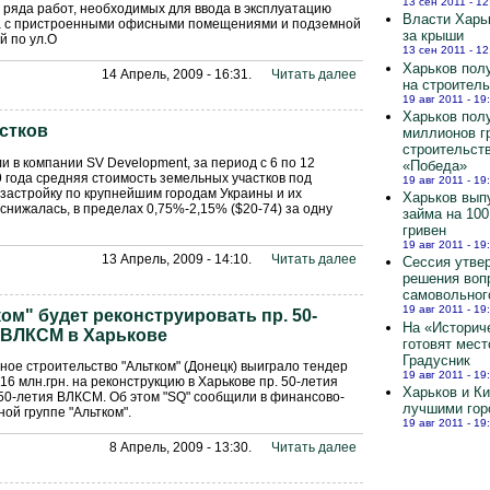
13 сен 2011 - 12
ряда работ, необходимых для ввода в эксплуатацию
Власти Харь
а с пристроенными офисными помещениями и подземной
за крыши
й по ул.О
13 сен 2011 - 12
Харьков полу
14 Апрель, 2009 - 16:31.
Читать далее
на строител
19 авг 2011 - 19
Харьков пол
стков
миллионов г
строительст
и в компании SV Development, за период с 6 по 12
«Победа»
 года средняя стоимость земельных участков под
19 авг 2011 - 19
застройку по крупнейшим городам Украины и их
Харьков вып
снижалась, в пределах 0,75%-2,15% ($20-74) за одну
займа на 10
гривен
19 авг 2011 - 19
13 Апрель, 2009 - 14:10.
Читать далее
Сессия утве
решения воп
самовольног
19 авг 2011 - 19
ом" будет реконструировать пр. 50-
На «Историч
я ВЛКСМ в Харькове
готовят мест
Градусник
ое строительство "Альтком" (Донецк) выиграло тендер
19 авг 2011 - 19
16 млн.грн. на реконструкцию в Харькове пр. 50-летия
Харьков и К
50-летия ВЛКСМ. Об этом "SQ" сообщили в финансово-
лучшими гор
й группе "Альтком".
19 авг 2011 - 19
8 Апрель, 2009 - 13:30.
Читать далее