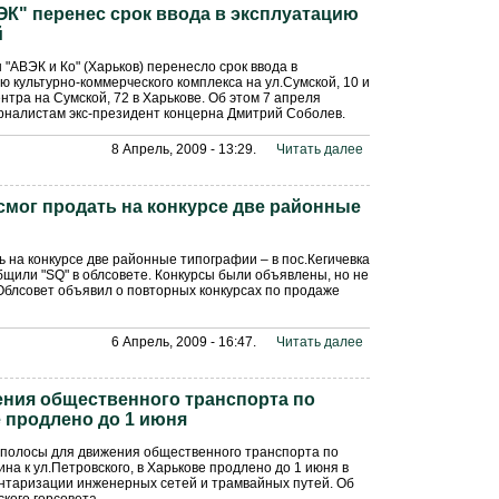
К" перенес срок ввода в эксплуатацию
й
 "АВЭК и Ко" (Харьков) перенесло срок ввода в
ю культурно-коммерческого комплекса на ул.Сумской, 10 и
нтра на Сумской, 72 в Харькове. Об этом 7 апреля
рналистам экс-президент концерна Дмитрий Соболев.
8 Апрель, 2009 - 13:29.
Читать далее
смог продать на конкурсе две районные
ь на конкурсе две районные типографии – в пос.Кегичевка
бщили "SQ" в облсовете. Конкурсы были объявлены, но не
 Облсовет объявил о повторных конкурсах по продаже
6 Апрель, 2009 - 16:47.
Читать далее
ения общественного транспорта по
 продлено до 1 июня
 полосы для движения общественного транспорта по
ина к ул.Петровского, в Харькове продлено до 1 июня в
ентаризации инженерных сетей и трамвайных путей. Об