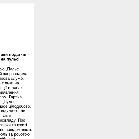
доскоп
ики податків –
 на пульсі
вою „Пульс
ій запровадила
ткова служб,
 тільки на
пції в лавах
 виявлення
лом. Гаряча
я „Пульс
ацює цілодобово.
надходять по
ягають
розгляду. Про
вірки та вжиті
сно повідомляють
роль за роботою
здійснює