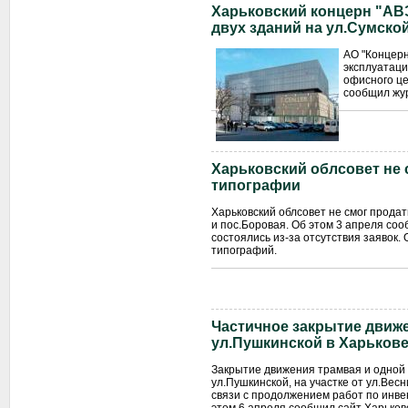
Харьковский концерн "АВЭ
двух зданий на ул.Сумско
АО "Концерн
эксплуатаци
офисного це
сообщил жу
Харьковский облсовет не 
типографии
Харьковский облсовет не смог продат
и пос.Боровая. Об этом 3 апреля соо
состоялись из-за отсутствия заявок.
типографий.
Частичное закрытие движ
ул.Пушкинской в Харькове
Закрытие движения трамвая и одной
ул.Пушкинской, на участке от ул.Весн
связи с продолжением работ по инв