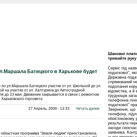
сти
Статьи
Помощь юриста
Аналитика
Дизайн и интерьер
Калей
Шановні платн
тримайте руку
Сервіс під наз
л.Маршала Батицкого в Харькове будет
податкової”, як
Державна пода
спрямований не
по ул.Маршала Батицкого участке от ул. Школьной до ул.
подолання кору
кой на участке от ул. Халтурина до Автострадной
відомства, а й
ля до 23 мая. Движение закрывается в связи с ремонтом
труднощів зага
 Харьковского горсовета.
телефонна ліні
податкової” пр
27 Апрель, 2009 - 13:33.
Читать далее
Звернення, що 
телефону, підл
обов’язковому 
результати пере
заходи своєча
заявника. Конт
 областная программа "Земля-людям" приостановлена,
цього проекту 