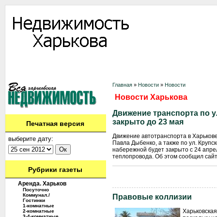
Информация
Доска объявлений
Дать объявление
Аренда
Ново
Контакты
Главная
»
Новости
»
Новости
Новости Харькова
Движение транспорта по у
закрыто до 23 мая
Печатная версия
Движение автотранспорта в Харькове 
выберите дату:
Павла Дыбенко, а также по ул. Крупс
набережной будет закрыто с 24 апре
теплопровода. Об этом сообщил сайт
Рубрики газеты
Аренда. Харьков
Посуточно
Коммунал./
Правовые коллизии
Гостинки
1-комнатные
Харьковская
2-комнатные
3-4-комнатные