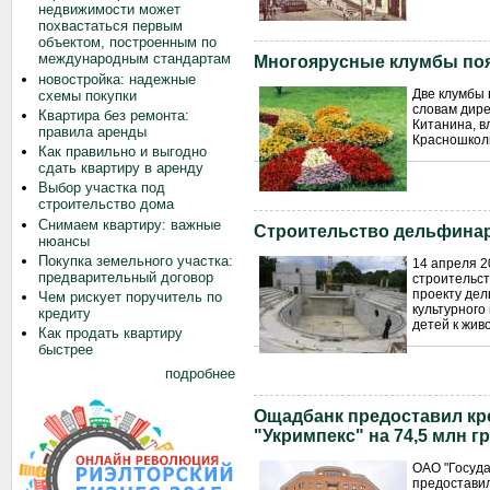
недвижимости может
похвастаться первым
объектом, построенным по
международным стандартам
Многоярусные клумбы поя
новостройка: надежные
Две клумбы 
схемы покупки
словам дире
Квартира без ремонта:
Китанина, в
правила аренды
Красношкол
Как правильно и выгодно
сдать квартиру в аренду
Выбор участка под
строительство дома
Снимаем квартиру: важные
Строительство дельфина
нюансы
Покупка земельного участка:
14 апреля 2
предварительный договор
строительст
проекту дел
Чем рискует поручитель по
культурного
кредиту
детей к жив
Как продать квартиру
быстрее
подробнее
Ощадбанк предоставил кр
"Укримпекс" на 74,5 млн г
ОАО "Госуда
предоставил