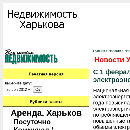
Информация
Доска объявлений
Дать объявление
Аренда
Ново
Контакты
Главная
»
Новости
»
Нов
Новости 
С 1 февра
Печатная версия
электроэн
выберите дату:
Национальная 
электроэнерге
Рубрики газеты
года повысила
электроэнерги
Аренда. Харьков
потребляющего 
Посуточно
повышенные та
объемы электр
Коммунал./