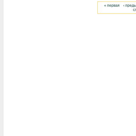
« первая
‹ пред
с