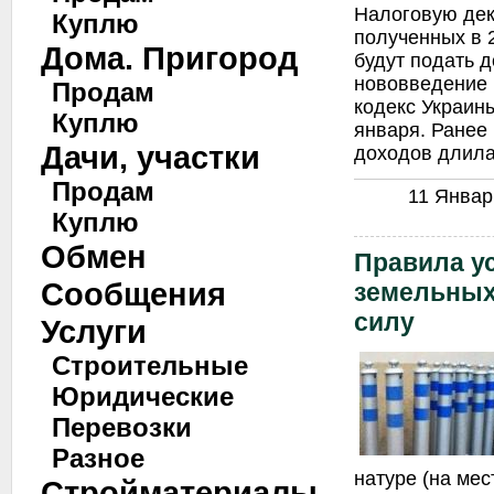
Налоговую дек
Куплю
полученных в 
Дома. Пригород
будут подать д
нововведение 
Продам
кодекс Украины
Куплю
января. Ранее
Дачи, участки
доходов длила
Продам
11 Январь
Куплю
Обмен
Правила у
Сообщения
земельных
силу
Услуги
Строительные
Юридические
Перевозки
Разное
натуре (на мес
Стройматериалы