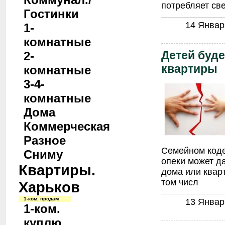
потребляет св
Гостинки
14 Январь
1-
комнатные
Детей буде
2-
квартиры
комнатные
3-4-
комнатные
Дома
Коммерческая
Разное
Семейном коде
Сниму
опеки может д
Квартиры.
дома или квар
том числ
Харьков
1-ком. продам
13 Январь
1-ком.
куплю