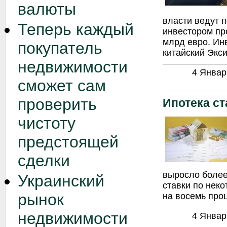
валюты
власти ведут 
Теперь каждый
инвестором про
млрд евро. Ин
покупатель
китайский Экс
недвижимости
4 Январь
сможет сам
проверить
Ипотека с
чистоту
предстоящей
сделки
выросло более 
Украинский
ставки по нек
рынок
на восемь про
недвижимости
4 Январь