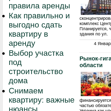
правила аренды
Как правильно и
сконцентриров
выгодно сдать
комплекс Цент
Планируется, 
квартиру в
здания по ул.
аренду
4 Январь
Выбор участка
Рынок-гига
под
области
строительство
дома
Снимаем
квартиру: важные
финансируется
частью обязате
нюансы
Украина как чл