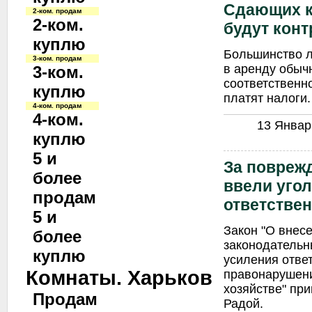
Сдающих к
2-ком. продам
2-ком.
будут кон
куплю
Большинство л
3-ком. продам
в аренду обыч
3-ком.
соответственн
куплю
платят налоги.
4-ком. продам
4-ком.
13 Январь
куплю
5 и
За повреж
более
ввели уго
продам
ответстве
5 и
Закон "О внес
более
законодательн
куплю
усиления отве
Комнаты. Харьков
правонарушен
хозяйстве" пр
Продам
Радой.