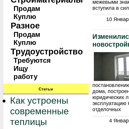
межевыми знак
Продам
вступила в сил
Куплю
10 Январь
Разное
Продам
Изменилис
Куплю
новострой
Трудоустройство
Требуются
Ищу
работу
постановлению
Статьи
дома, построе
юридических л
Как устроены
эксплуатацию 
современные
отделочных
теплицы
4 Январь