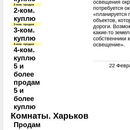
освещения окр
2-ком. продам
потребуется о
2-ком.
«планируется 
куплю
объектов, кот
3-ком. продам
дороги. Возмо
3-ком.
какие-то земе
куплю
собственники 
освещение».
4-ком. продам
4-ком.
куплю
5 и
22 Февра
более
продам
5 и
более
куплю
Комнаты. Харьков
Продам