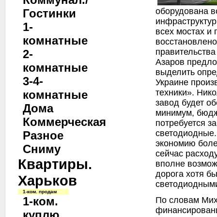
оборудована в
Гостинки
инфраструкту
1-
всех мостах и 
комнатные
восстановлено
правительства
2-
Азаров предло
комнатные
выделить опре
3-4-
Украине произ
техники». Ник
комнатные
завод будет об
Дома
минимум, бюдж
Коммерческая
потребуется з
светодиодные.
Разное
экономию боле
Сниму
сейчас расход
Квартиры.
вполне возмож
дорога хотя б
Харьков
светодиодным
1-ком. продам
1-ком.
По словам Мих
финансирован
куплю