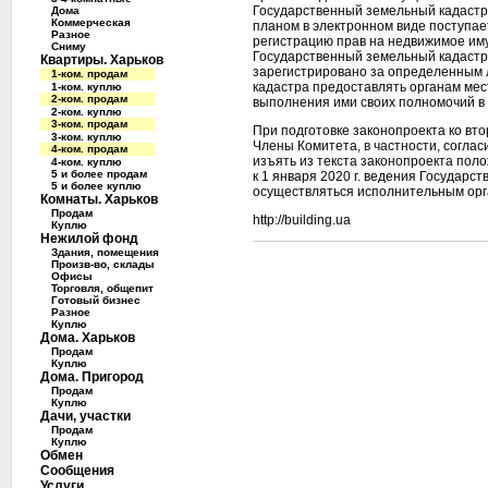
Государственный земельный кадастр 
Дома
Коммерческая
планом в электронном виде поступае
Разное
регистрацию прав на недвижимое иму
Сниму
Государственный земельный кадастр
Квартиры. Харьков
зарегистрировано за определенным л
1-ком. продам
кадастра предоставлять органам ме
1-ком. куплю
2-ком. продам
выполнения ими своих полномочий в
2-ком. куплю
3-ком. продам
При подготовке законопроекта ко вт
3-ком. куплю
Члены Комитета, в частности, согла
4-ком. продам
изъять из текста законопроекта поло
4-ком. куплю
5 и более продам
к 1 января 2020 г. ведения Государс
5 и более куплю
осуществляться исполнительным орга
Комнаты. Харьков
Продам
http://building.ua
Куплю
Нежилой фонд
Здания, помещения
Произв-во, склады
Офисы
Торговля, общепит
Готовый бизнес
Разное
Куплю
Дома. Харьков
Продам
Куплю
Дома. Пригород
Продам
Куплю
Дачи, участки
Продам
Куплю
Обмен
Сообщения
Услуги