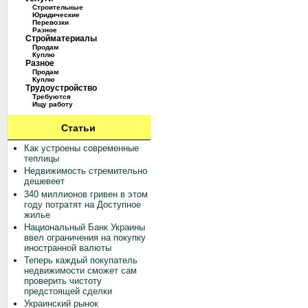
Строительные
Юридические
Перевозки
Разное
Стройматериалы
Продам
Куплю
Разное
Продам
Куплю
Трудоустройство
Требуются
Ищу работу
Статьи
Как устроены современные
теплицы
Недвижимость стремительно
дешевеет
340 миллионов гривен в этом
году потратят на Доступное
жилье
Национальный Банк Украины
ввел ограничения на покупку
иностранной валюты
Теперь каждый покупатель
недвижимости сможет сам
проверить чистоту
предстоящей сделки
Украинский рынок