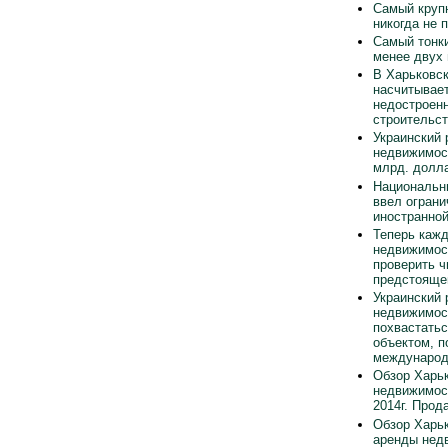
Самый круп
никогда не 
Самый тонки
менее двух
В Харьковск
насчитывает
недостроен
строительст
Украинский 
недвижимос
млрд. долла
Национальн
ввел ограни
иностранно
Теперь каж
недвижимос
проверить ч
предстояще
Украинский 
недвижимос
похвастать
объектом, п
международ
Обзор Харьк
недвижимос
2014г. Прод
Обзор Харьк
аренды нед