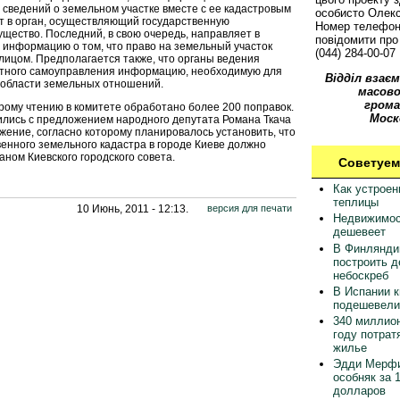
сведений о земельном участке вместе с ее кадастровым
особисто Олек
т в орган, осуществляющий государственную
Номер телефон
щество. Последний, в свою очередь, направляет в
повідомити про 
 информацию о том, что право на земельный участок
(044) 284-00-07
ицом. Предполагается также, что органы ведения
стного самоуправления информацию, необходимую для
Відділ взаєм
 области земельных отношений.
масово
грома
орому чтению в комитете обработано более 200 поправок.
Моск
сились с предложением народного депутата Романа Ткача
жение, согласно которому планировалось установить, что
твенного земельного кадастра в городе Киеве должно
ном Киевского городского совета.
Советуем
Как устрое
теплицы
10 Июнь, 2011 - 12:13.
версия для печати
Недвижимос
дешевеет
В Финлянди
построить 
небоскреб
В Испании 
подешевели
340 миллион
году потрат
жилье
Эдди Мерфи
особняк за 
долларов