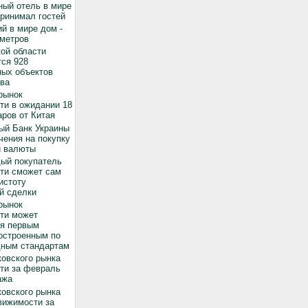
ный отель в мире
принимал гостей
й в мире дом -
 метров
ой области
ся 928
ных объектов
ва
рынок
ти в ожидании 18
ров от Китая
ый Банк Украины
чения на покупку
й валюты
дый покупатель
ти сможет сам
истоту
й сделки
рынок
ти может
ся первым
остроенным по
ным стандартам
овского рынка
ти за февраль
ажа
овского рынка
вижимости за