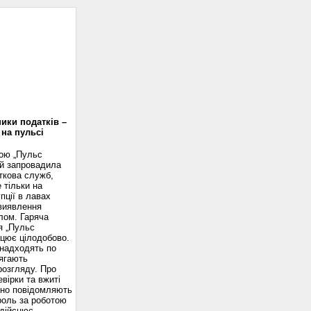
доскоп
ики податків –
 на пульсі
вою „Пульс
ій запровадила
ткова служб,
 тільки на
пції в лавах
 виявлення
лом. Гаряча
я „Пульс
ацює цілодобово.
надходять по
ягають
розгляду. Про
вірки та вжиті
сно повідомляють
роль за роботою
здійснює