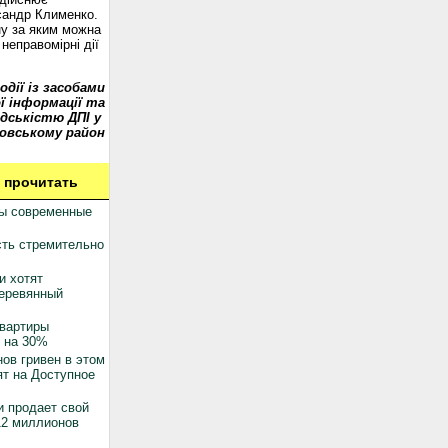
сандр Клименко.
у за яким можна
неправомірні дії
одії із засобами
ї інформації та
дськістю ДПІ у
овському район
 прочитать
ны современные
ть стремительно
и хотят
деревянный
квартиры
 на 30%
ов гривен в этом
ят на Доступное
 продает свой
12 миллионов