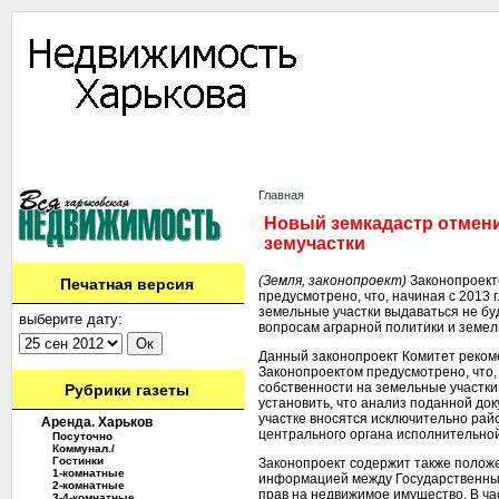
Информация
Доска объявлений
Дать объявление
Аренда
Ново
Контакты
Главная
Новый земкадастр отмени
земучастки
(Земля, законопроект)
Законопроект
Печатная версия
предусмотрено, что, начиная с 2013 
земельные участки выдаваться не бу
выберите дату:
вопросам аграрной политики и земе
Данный законопроект Комитет рекоме
Законопроектом предусмотрено, что, 
собственности на земельные участки 
Рубрики газеты
установить, что анализ поданной до
участке вносятся исключительно ра
Аренда. Харьков
центрального органа исполнительной
Посуточно
Коммунал./
Гостинки
Законопроект содержит также полож
1-комнатные
информацией между Государственны
2-комнатные
прав на недвижимое имущество. В ча
3-4-комнатные