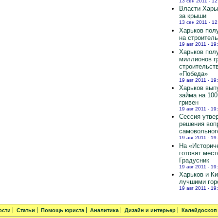
13 сен 2011 - 12
Власти Харь
за крыши
13 сен 2011 - 12
Харьков полу
на строител
19 авг 2011 - 19
Харьков пол
миллионов г
строительст
«Победа»
19 авг 2011 - 19
Харьков вып
займа на 10
гривен
19 авг 2011 - 19
Сессия утве
решения воп
самовольног
19 авг 2011 - 19
На «Историч
готовят мест
Градусник
19 авг 2011 - 19
Харьков и К
лучшими гор
19 авг 2011 - 19
ости
Статьи
Помощь юриста
Аналитика
Дизайн и интерьер
Калейдоскоп