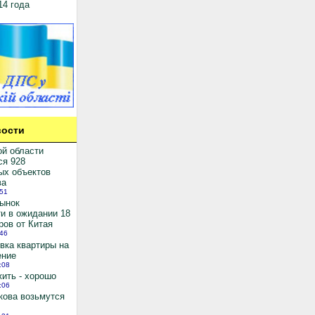
14 года
ости
ой области
ся 928
ых объектов
ва
:51
рынок
и в ожидании 18
ров от Китая
:46
вка квартиры на
ение
:08
ить - хорошо
:06
кова возьмутся