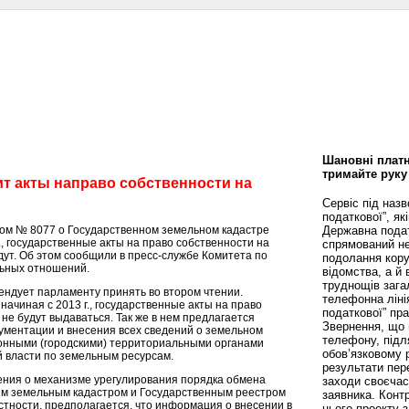
сти
Статьи
Помощь юриста
Аналитика
Дизайн и интерьер
Калей
Шановні платн
тримайте руку
т акты направо собственности на
Сервіс під наз
податкової”, як
ом № 8077 о Государственном земельном кадастре
Державна пода
г., государственные акты на право собственности на
спрямований не
дут. Об этом сообщили в пресс-службе Комитета по
подолання кору
льных отношений.
відомства, а й
труднощів зага
ндует парламенту принять во втором чтении.
телефонна ліні
начиная с 2013 г., государственные акты на право
податкової” пр
не будут выдаваться. Так же в нем предлагается
Звернення, що 
кументации и внесения всех сведений о земельном
телефону, підл
йонными (городскими) территориальными органами
обов’язковому 
 власти по земельным ресурсам.
результати пере
ения о механизме урегулирования порядка обмена
заходи своєча
м земельным кадастром и Государственным реестром
заявника. Конт
стности, предполагается, что информация о внесении в
цього проекту 