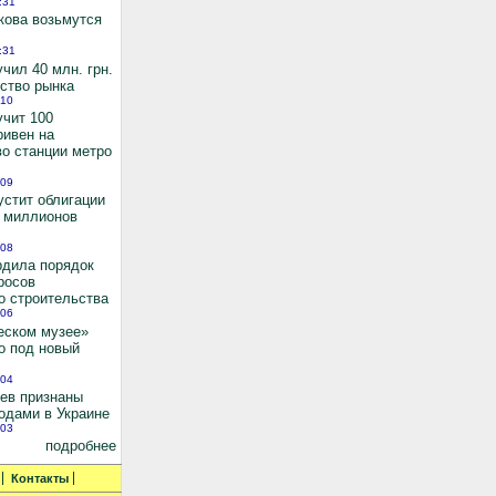
:31
кова возьмутся
:31
чил 40 млн. грн.
ьство рынка
:10
учит 100
ривен на
во станции метро
:09
устит облигации
0 миллионов
:08
рдила порядок
росов
о строительства
:06
еском музее»
о под новый
:04
иев признаны
одами в Украине
:03
подробнее
Контакты