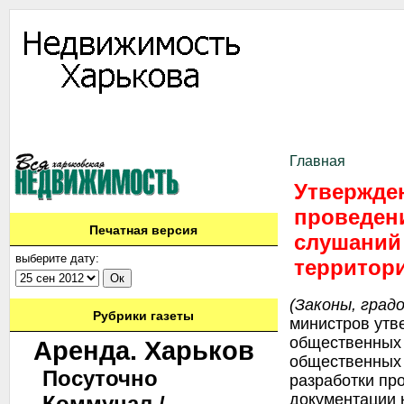
Информация
Доска объявлений
Дать объявление
Аренда
Ново
Контакты
Главная
Утвержде
проведен
Печатная версия
слушаний 
выберите дату:
территор
(Законы, гра
Рубрики газеты
министров утв
общественных 
Аренда. Харьков
общественных 
Посуточно
разработки пр
документации 
Коммунал./