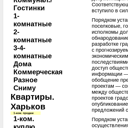
Соответствую
Гостинки
вступило в сил
1-
Порядком уста
комнатные
поселковые, го
2-
исполкомы до
обнародование
комнатные
разработке гр
3-4-
с прогнозируе
комнатные
экономическим
последствиями
Дома
доступ общест
Коммерческая
информации — 
Разное
обобщение пр
проектам — со
Сниму
между обществ
Квартиры.
проектов град
опубликование
Харьков
предложений о
1-ком. продам
1-ком.
Порядком уста
осуществлени
куплю