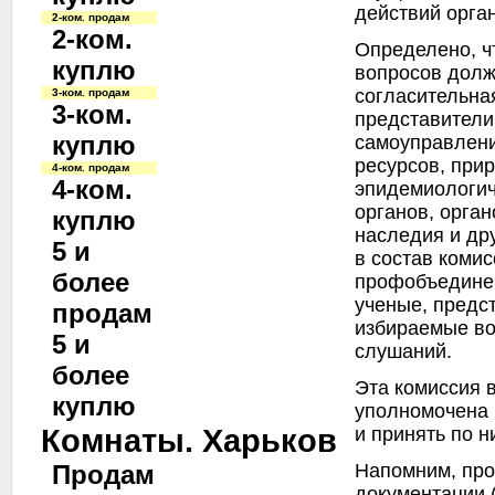
действий орга
2-ком. продам
2-ком.
Определено, ч
куплю
вопросов долж
согласительна
3-ком. продам
3-ком.
представители
куплю
самоуправлени
ресурсов, при
4-ком. продам
4-ком.
эпидемиологич
органов, орган
куплю
наследия и дру
5 и
в состав коми
более
профобъединен
ученые, предс
продам
избираемые в
5 и
слушаний.
более
Эта комиссия 
куплю
уполномочена 
Комнаты. Харьков
и принять по 
Напомним, про
Продам
документации 