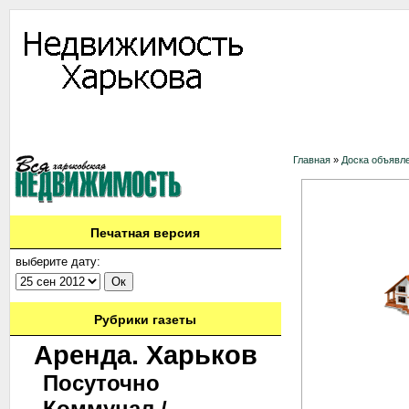
Информация
Доска объявлений
Дать объявление
Аренда
Ново
Контакты
Главная
»
Доска объявл
Печатная версия
выберите дату:
Рубрики газеты
Аренда. Харьков
Посуточно
Коммунал./