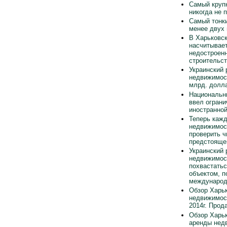
Самый круп
никогда не 
Самый тонки
менее двух
В Харьковск
насчитывает
недостроен
строительст
Украинский 
недвижимос
млрд. долла
Национальн
ввел ограни
иностранно
Теперь каж
недвижимос
проверить ч
предстояще
Украинский 
недвижимос
похвастать
объектом, п
международ
Обзор Харьк
недвижимос
2014г. Прод
Обзор Харьк
аренды нед