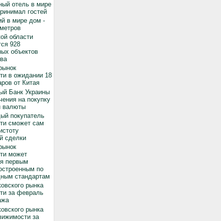
ный отель в мире
принимал гостей
й в мире дом -
 метров
ой области
ся 928
ных объектов
ва
рынок
ти в ожидании 18
ров от Китая
ый Банк Украины
чения на покупку
й валюты
дый покупатель
ти сможет сам
истоту
й сделки
рынок
ти может
ся первым
остроенным по
ным стандартам
овского рынка
ти за февраль
ажа
овского рынка
вижимости за