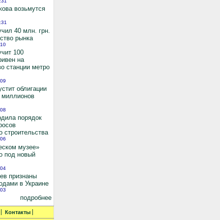
:31
кова возьмутся
:31
чил 40 млн. грн.
ьство рынка
:10
учит 100
ривен на
во станции метро
:09
устит облигации
0 миллионов
:08
рдила порядок
росов
о строительства
:06
еском музее»
о под новый
:04
иев признаны
одами в Украине
:03
подробнее
Контакты