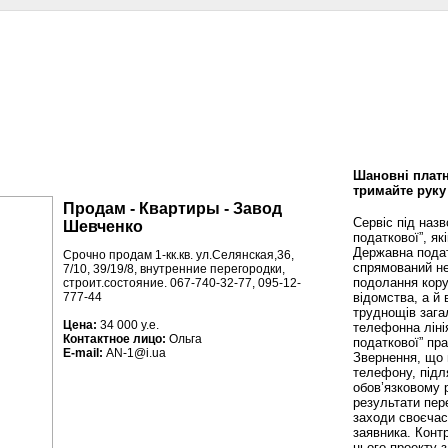
сти
Статьи
Помощь юриста
Аналитика
Дизайн и интерьер
Калей
Шановні платн
тримайте руку
Продам - Квартиры - Завод
Сервіс під наз
Шевченко
податкової”, як
Державна пода
Срочно продам 1-кк.кв. ул.Селянская,36,
спрямований не
7/10, 39/19/8, внутренние перегородки,
подолання кору
строит.состояние. 067-740-32-77, 095-12-
відомства, а й
777-44
труднощів зага
Цена:
34 000 у.е.
телефонна ліні
Контактное лицо:
Ольга
податкової” пр
E-mail:
AN-1@i.ua
Звернення, що 
телефону, підл
обов’язковому 
результати пере
заходи своєча
заявника. Конт
цього проекту 