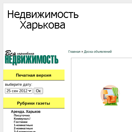
Информация
Доска объявлений
Дать объявление
Аренда
Ново
Контакты
Главная
»
Доска объявлений
Печатная версия
выберите дату:
Рубрики газеты
Аренда. Харьков
Посуточно
Коммунал./
Гостинки
1-комнатные
2-комнатные
3-4-комнатные