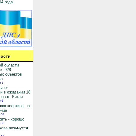
14 года
ости
ой области
ся 928
ых объектов
ва
:51
рынок
и в ожидании 18
ров от Китая
:46
вка квартиры на
ение
:08
ить - хорошо
:06
кова возьмутся