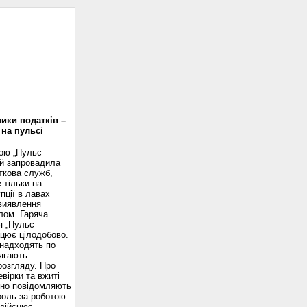
доскоп
ики податків –
 на пульсі
вою „Пульс
ій запровадила
ткова служб,
 тільки на
пції в лавах
 виявлення
лом. Гаряча
я „Пульс
ацює цілодобово.
надходять по
ягають
розгляду. Про
вірки та вжиті
сно повідомляють
роль за роботою
здійснює