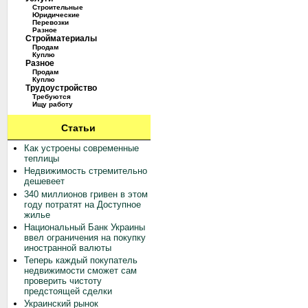
Строительные
Юридические
Перевозки
Разное
Стройматериалы
Продам
Куплю
Разное
Продам
Куплю
Трудоустройство
Требуются
Ищу работу
Статьи
Как устроены современные
теплицы
Недвижимость стремительно
дешевеет
340 миллионов гривен в этом
году потратят на Доступное
жилье
Национальный Банк Украины
ввел ограничения на покупку
иностранной валюты
Теперь каждый покупатель
недвижимости сможет сам
проверить чистоту
предстоящей сделки
Украинский рынок