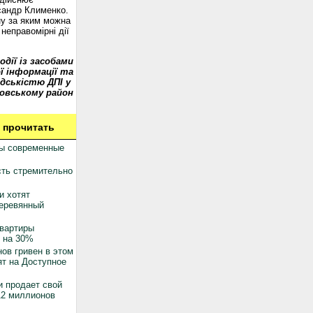
сандр Клименко.
у за яким можна
неправомірні дії
одії із засобами
ї інформації та
дськістю ДПІ у
овському район
 прочитать
ны современные
ть стремительно
и хотят
деревянный
квартиры
 на 30%
ов гривен в этом
ят на Доступное
 продает свой
12 миллионов