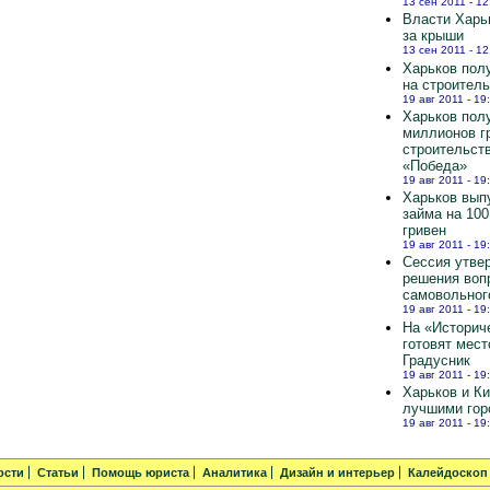
13 сен 2011 - 12
Власти Харь
за крыши
13 сен 2011 - 12
Харьков полу
на строител
19 авг 2011 - 19
Харьков пол
миллионов г
строительст
«Победа»
19 авг 2011 - 19
Харьков вып
займа на 10
гривен
19 авг 2011 - 19
Сессия утве
решения воп
самовольног
19 авг 2011 - 19
На «Историч
готовят мест
Градусник
19 авг 2011 - 19
Харьков и К
лучшими гор
19 авг 2011 - 19
ости
Статьи
Помощь юриста
Аналитика
Дизайн и интерьер
Калейдоскоп