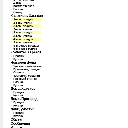
Дома
Коммерческая
Разное
Сниму
Квартиры. Харьков
1-ком. продам
1-ком. куплю
2-ком. продам
2-ком. куплю
3-ком. продам
3-ком. куплю
4-ком. продам
4-ком. куплю
5 и более продам
5 и более куплю
Комнаты. Харьков
Продам
Куплю
Нежилой фонд
Здания, помещения
Произв-во, склады
Офисы
Торговля, общепит
Готовый бизнес
Разное
Куплю
Дома. Харьков
Продам
Куплю
Дома. Пригород
Продам
Куплю
Дачи, участки
Продам
Куплю
Обмен
Сообщения
Услуги