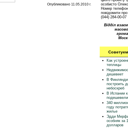
особисто Олек
Опубликовано 11.05.2010 г.
Номер телефон
повідомити про 
(044) 284-00-07
Відділ взаєм
масово
грома
Моск
Советуем
Как устрое
теплицы
Недвижимос
дешевеет
В Финлянди
построить 
небоскреб
В Испании 
подешевели
340 миллион
году потрат
жилье
Эдди Мерфи
особняк за 
долларов