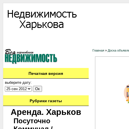
Информация
Доска объявлений
Дать объявление
Аренда
Ново
Контакты
Главная
»
Доска объявл
Печатная версия
выберите дату:
Рубрики газеты
Аренда. Харьков
Посуточно
Коммунал./