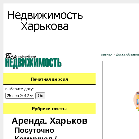
Информация
Доска объявлений
Дать объявление
Аренда
Ново
Контакты
Главная
»
Доска объявл
Печатная версия
выберите дату:
Рубрики газеты
Аренда. Харьков
Посуточно
Коммунал./