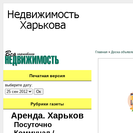
Информация
Доска объявлений
Дать объявление
Аренда
Ново
Контакты
Главная
»
Доска объявл
Печатная версия
выберите дату:
Рубрики газеты
Аренда. Харьков
Посуточно
Коммунал./