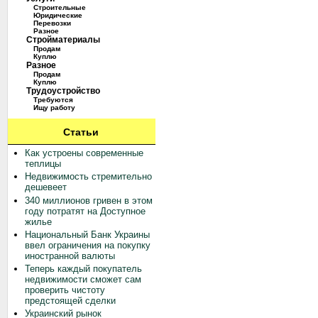
Строительные
Юридические
Перевозки
Разное
Стройматериалы
Продам
Куплю
Разное
Продам
Куплю
Трудоустройство
Требуются
Ищу работу
Статьи
Как устроены современные
теплицы
Недвижимость стремительно
дешевеет
340 миллионов гривен в этом
году потратят на Доступное
жилье
Национальный Банк Украины
ввел ограничения на покупку
иностранной валюты
Теперь каждый покупатель
недвижимости сможет сам
проверить чистоту
предстоящей сделки
Украинский рынок