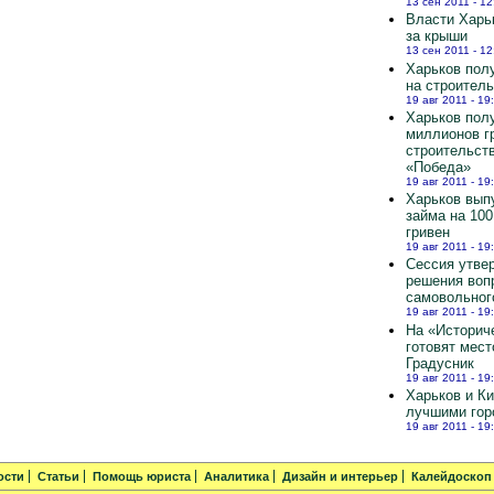
13 сен 2011 - 12
Власти Харь
за крыши
13 сен 2011 - 12
Харьков полу
на строител
19 авг 2011 - 19
Харьков пол
миллионов г
строительст
«Победа»
19 авг 2011 - 19
Харьков вып
займа на 10
гривен
19 авг 2011 - 19
Сессия утве
решения воп
самовольног
19 авг 2011 - 19
На «Историч
готовят мест
Градусник
19 авг 2011 - 19
Харьков и К
лучшими гор
19 авг 2011 - 19
ости
Статьи
Помощь юриста
Аналитика
Дизайн и интерьер
Калейдоскоп