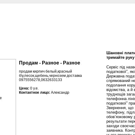
сти
Статьи
Помощь юриста
Аналитика
Дизайн и интерьер
Калей
Шановні платн
тримайте руку
Продам - Разное - Разное
Сервіс під наз
податкової”, як
продам кирпич белый,красный
б\у,песок,щебень,чернозем доставка
Державна пода
0975556278,0632633133
спрямований не
подолання кору
Цена:
0 у.е.
відомства, а й
Контактное лицо:
Александр
труднощів зага
телефонна ліні
податкової” пр
Звернення, що 
телефону, підл
обов’язковому 
результати пере
заходи своєча
заявника. Конт
цього проекту 