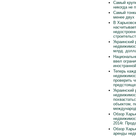
Самый круп
никогда не 
Самый тонки
менее двух
В Харьковск
насчитывает
недостроен
строительст
Украинский 
недвижимос
млрд. долла
Национальн
ввел ограни
иностранно
Теперь каж
недвижимос
проверить ч
предстояще
Украинский 
недвижимос
похвастать
объектом, п
международ
Обзор Харьк
недвижимос
2014г. Прод
Обзор Харьк
аренды нед