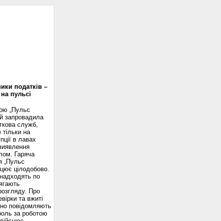
доскоп
ики податків –
 на пульсі
вою „Пульс
ій запровадила
ткова служб,
 тільки на
пції в лавах
 виявлення
лом. Гаряча
я „Пульс
ацює цілодобово.
надходять по
ягають
розгляду. Про
вірки та вжиті
сно повідомляють
роль за роботою
здійснює