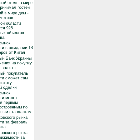
ный отель в мире
принимал гостей
й в мире дом -
 метров
ой области
ся 928
ных объектов
ва
рынок
ти в ожидании 18
ров от Китая
ый Банк Украины
чения на покупку
й валюты
дый покупатель
ти сможет сам
истоту
й сделки
рынок
ти может
ся первым
остроенным по
ным стандартам
овского рынка
ти за февраль
ажа
овского рынка
вижимости за