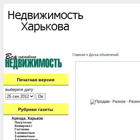
Информация
Доска объявлений
Дать объявление
Аренда
Ново
Контакты
Главная
»
Доска объявлений
Печатная версия
выберите дату:
Рубрики газеты
Аренда. Харьков
Посуточно
Коммунал./
Гостинки
1-комнатные
2-комнатные
3-4-комнатные