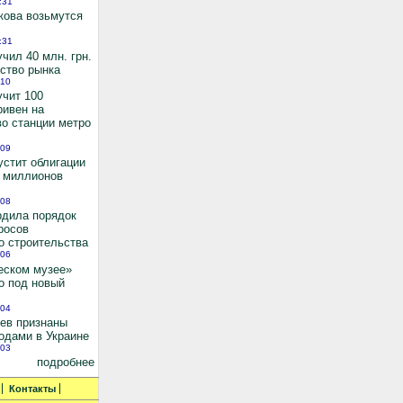
:31
кова возьмутся
:31
чил 40 млн. грн.
ьство рынка
:10
учит 100
ривен на
во станции метро
:09
устит облигации
0 миллионов
:08
рдила порядок
росов
о строительства
:06
еском музее»
о под новый
:04
иев признаны
одами в Украине
:03
подробнее
Контакты