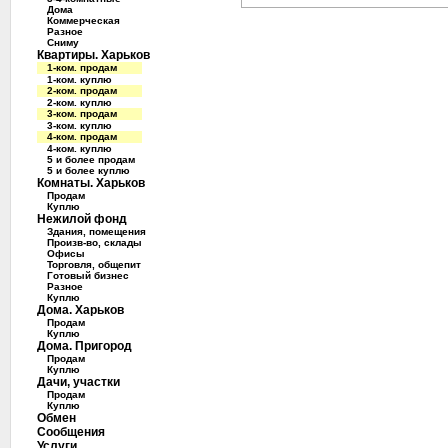
Дома
Коммерческая
Разное
Сниму
Квартиры. Харьков
1-ком. продам
1-ком. куплю
2-ком. продам
2-ком. куплю
3-ком. продам
3-ком. куплю
4-ком. продам
4-ком. куплю
5 и более продам
5 и более куплю
Комнаты. Харьков
Продам
Куплю
Нежилой фонд
Здания, помещения
Произв-во, склады
Офисы
Торговля, общепит
Готовый бизнес
Разное
Куплю
Дома. Харьков
Продам
Куплю
Дома. Пригород
Продам
Куплю
Дачи, участки
Продам
Куплю
Обмен
Сообщения
Услуги