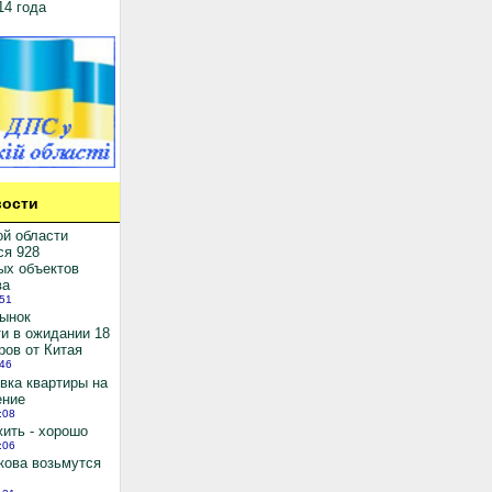
14 года
ости
ой области
ся 928
ых объектов
ва
:51
рынок
и в ожидании 18
ров от Китая
:46
вка квартиры на
ение
:08
ить - хорошо
:06
кова возьмутся