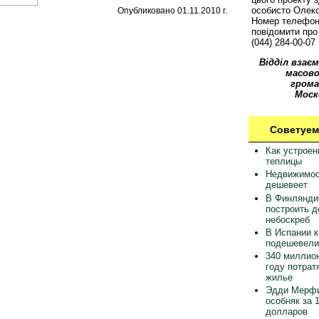
особисто Олек
Опубликовано 01.11.2010 г.
Номер телефон
повідомити про 
(044) 284-00-07
Відділ взаєм
масово
грома
Моск
Советуем
Как устрое
теплицы
Недвижимос
дешевеет
В Финлянди
построить 
небоскреб
В Испании 
подешевели
340 миллион
году потрат
жилье
Эдди Мерфи
особняк за 
долларов