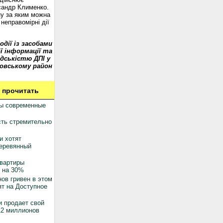
сандр Клименко.
у за яким можна
неправомірні дії
одії із засобами
ї інформації та
дськістю ДПІ у
овському район
 прочитать
ны современные
ть стремительно
и хотят
деревянный
квартиры
 на 30%
ов гривен в этом
ят на Доступное
 продает свой
12 миллионов