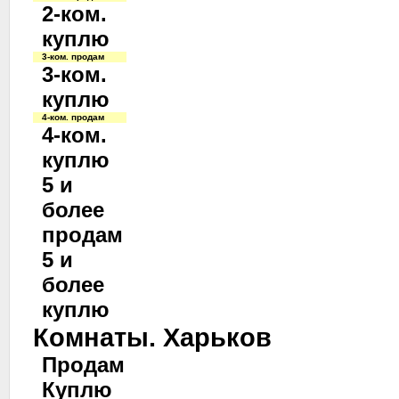
2-ком.
куплю
3-ком. продам
3-ком.
куплю
4-ком. продам
4-ком.
куплю
5 и
более
продам
5 и
более
куплю
Комнаты. Харьков
Продам
Куплю