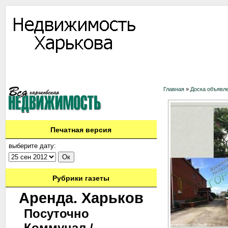
Информация
Доска объявлений
Дать объявление
Аренда
Ново
Контакты
Главная
»
Доска объявл
Печатная версия
выберите дату:
Рубрики газеты
Аренда. Харьков
Посуточно
Коммунал./