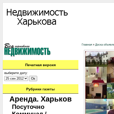
Информация
Доска объявлений
Дать объявление
Аренда
Ново
Контакты
Главная
»
Доска объявл
Печатная версия
выберите дату:
Рубрики газеты
Аренда. Харьков
Посуточно
Коммунал./