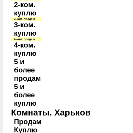
2-ком.
куплю
3-ком. продам
3-ком.
куплю
4-ком. продам
4-ком.
куплю
5 и
более
продам
5 и
более
куплю
Комнаты. Харьков
Продам
Куплю