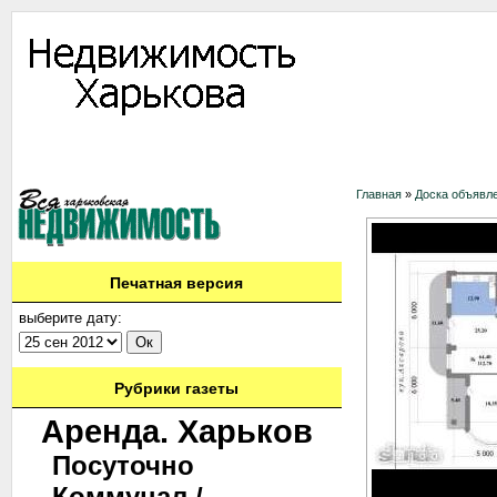
Информация
Доска объявлений
Дать объявление
Аренда
Ново
Контакты
Главная
»
Доска объявл
Печатная версия
выберите дату:
Рубрики газеты
Аренда. Харьков
Посуточно
Коммунал./