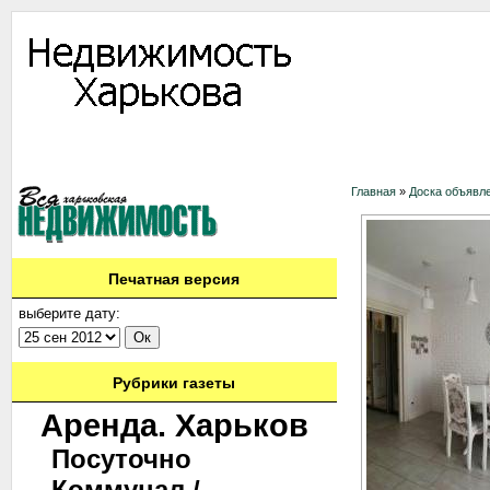
Информация
Доска объявлений
Дать объявление
Аренда
Ново
Контакты
Главная
»
Доска объявл
Печатная версия
выберите дату:
Рубрики газеты
Аренда. Харьков
Посуточно
Коммунал./