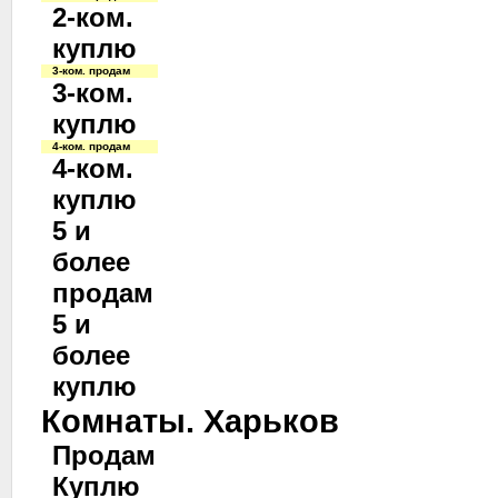
2-ком.
куплю
3-ком. продам
3-ком.
куплю
4-ком. продам
4-ком.
куплю
5 и
более
продам
5 и
более
куплю
Комнаты. Харьков
Продам
Куплю