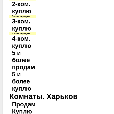
2-ком.
куплю
3-ком. продам
3-ком.
куплю
4-ком. продам
4-ком.
куплю
5 и
более
продам
5 и
более
куплю
Комнаты. Харьков
Продам
Куплю