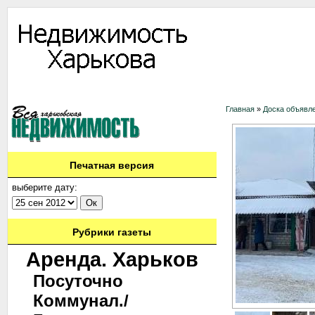
Информация
Доска объявлений
Дать объявление
Аренда
Ново
Главная
»
Доска объявл
Печатная версия
выберите дату:
Рубрики газеты
Аренда. Харьков
Посуточно
Коммунал./