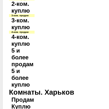
2-ком.
куплю
3-ком. продам
3-ком.
куплю
4-ком. продам
4-ком.
куплю
5 и
более
продам
5 и
более
куплю
Комнаты. Харьков
Продам
Куплю