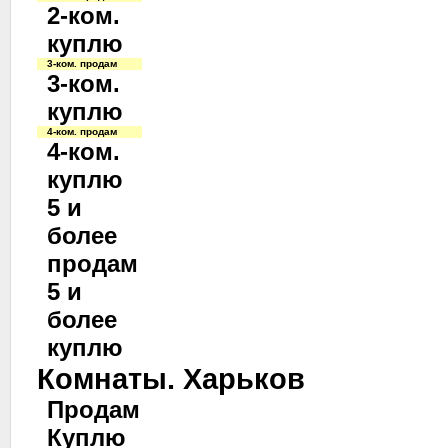
2-ком.
куплю
3-ком. продам
3-ком.
куплю
4-ком. продам
4-ком.
куплю
5 и
более
продам
5 и
более
куплю
Комнаты. Харьков
Продам
Куплю