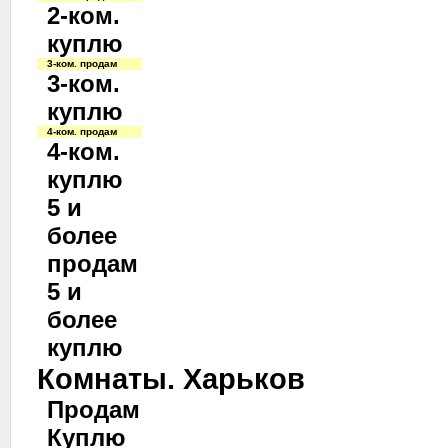
2-ком.
куплю
3-ком. продам
3-ком.
куплю
4-ком. продам
4-ком.
куплю
5 и
более
продам
5 и
более
куплю
Комнаты. Харьков
Продам
Куплю