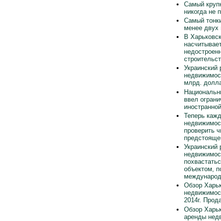
Самый круп
никогда не 
Самый тонки
менее двух
В Харьковск
насчитывает
недостроен
строительст
Украинский 
недвижимос
млрд. долла
Национальн
ввел ограни
иностранно
Теперь каж
недвижимос
проверить ч
предстояще
Украинский 
недвижимос
похвастать
объектом, п
международ
Обзор Харьк
недвижимос
2014г. Прод
Обзор Харьк
аренды нед