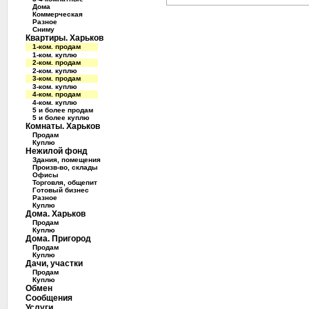
Дома
Коммерческая
Разное
Сниму
Квартиры. Харьков
1-ком. продам
1-ком. куплю
2-ком. продам
2-ком. куплю
3-ком. продам
3-ком. куплю
4-ком. продам
4-ком. куплю
5 и более продам
5 и более куплю
Комнаты. Харьков
Продам
Куплю
Нежилой фонд
Здания, помещения
Произв-во, склады
Офисы
Торговля, общепит
Готовый бизнес
Разное
Куплю
Дома. Харьков
Продам
Куплю
Дома. Пригород
Продам
Куплю
Дачи, участки
Продам
Куплю
Обмен
Сообщения
Услуги