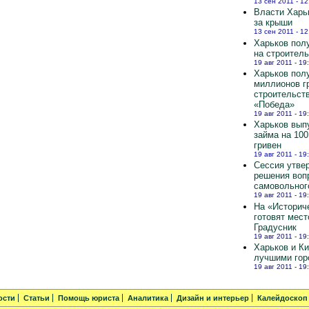
13 сен 2011 - 12
Власти Харь
за крыши
13 сен 2011 - 12
Харьков полу
на строител
19 авг 2011 - 19
Харьков пол
миллионов г
строительст
«Победа»
19 авг 2011 - 19
Харьков вып
займа на 10
гривен
19 авг 2011 - 19
Сессия утве
решения воп
самовольног
19 авг 2011 - 19
На «Историч
готовят мест
Градусник
19 авг 2011 - 19
Харьков и К
лучшими гор
19 авг 2011 - 19
ости
Статьи
Помощь юриста
Аналитика
Дизайн и интерьер
Калейдоскоп