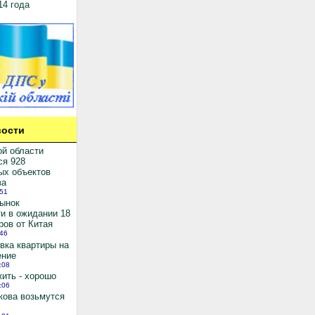
14 года
ости
ой области
ся 928
ых объектов
ва
:51
рынок
и в ожидании 18
ров от Китая
:46
вка квартиры на
ение
:08
ить - хорошо
:06
кова возьмутся