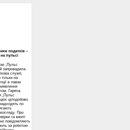
доскоп
ики податків –
 на пульсі
вою „Пульс
ій запровадила
ткова служб,
 тільки на
пції в лавах
 виявлення
лом. Гаряча
я „Пульс
ацює цілодобово.
надходять по
ягають
розгляду. Про
вірки та вжиті
сно повідомляють
роль за роботою
здійснює