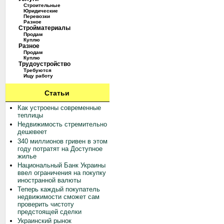
Строительные
Юридические
Перевозки
Разное
Стройматериалы
Продам
Куплю
Разное
Продам
Куплю
Трудоустройство
Требуются
Ищу работу
Статьи
Как устроены современные
теплицы
Недвижимость стремительно
дешевеет
340 миллионов гривен в этом
году потратят на Доступное
жилье
Национальный Банк Украины
ввел ограничения на покупку
иностранной валюты
Теперь каждый покупатель
недвижимости сможет сам
проверить чистоту
предстоящей сделки
Украинский рынок