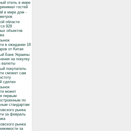
ный отель в мире
принимал гостей
й в мире дом -
 метров
ой области
ся 928
ных объектов
ва
рынок
ти в ожидании 18
ров от Китая
ый Банк Украины
чения на покупку
й валюты
дый покупатель
ти сможет сам
истоту
й сделки
рынок
ти может
ся первым
остроенным по
ным стандартам
овского рынка
ти за февраль
ажа
овского рынка
вижимости за