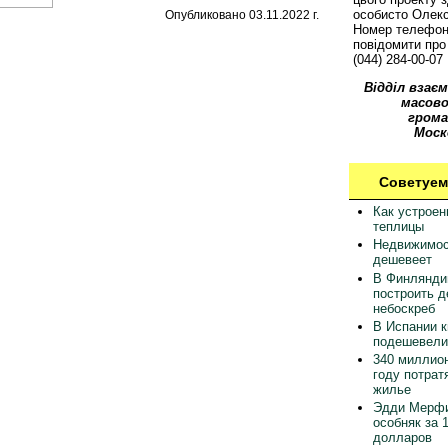
особисто Олек
Опубликовано 03.11.2022 г.
Номер телефон
повідомити про 
(044) 284-00-07
Відділ взаєм
масово
грома
Моск
Советуем
Как устрое
теплицы
Недвижимос
дешевеет
В Финлянди
построить 
небоскреб
В Испании 
подешевели
340 миллион
году потрат
жилье
Эдди Мерфи
особняк за 
долларов