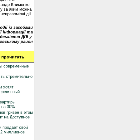
сандр Клименко.
у за яким можна
неправомірні дії
одії із засобами
ї інформації та
дськістю ДПІ у
овському район
 прочитать
ны современные
ть стремительно
и хотят
деревянный
квартиры
 на 30%
ов гривен в этом
ят на Доступное
 продает свой
12 миллионов