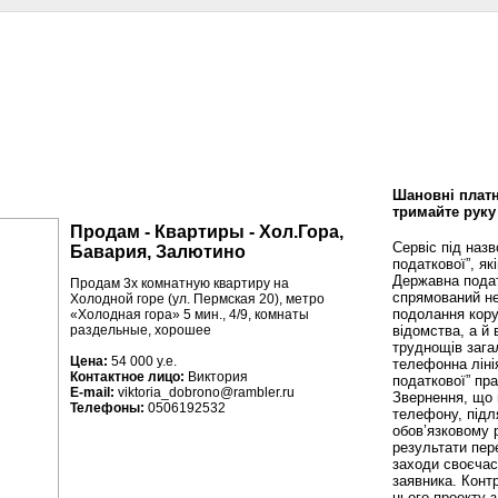
сти
Статьи
Помощь юриста
Аналитика
Дизайн и интерьер
Калей
Шановні платн
тримайте руку
Продам - Квартиры - Хол.Гора,
Сервіс під наз
Бавария, Залютино
податкової”, як
Державна пода
Продам 3х комнатную квартиру на
спрямований не
Холодной горе (ул. Пермская 20), метро
подолання кору
«Холодная гора» 5 мин., 4/9, комнаты
відомства, а й
раздельные, хорошее
труднощів зага
Цена:
54 000 у.е.
телефонна ліні
Контактное лицо:
Виктория
податкової” пр
E-mail:
viktoria_dobrono@rambler.ru
Звернення, що 
Телефоны:
0506192532
телефону, підл
обов’язковому 
результати пере
заходи своєча
заявника. Конт
цього проекту 