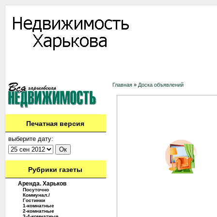
Информация
Доска объявлений
Дать объявление
Аренда
Ново
Контакты
Главная
»
Доска объявлений
Печатная версия
выберите дату:
Рубрики газеты
Аренда. Харьков
Посуточно
Коммунал./
Гостинки
1-комнатные
2-комнатные
3-4-комнатные