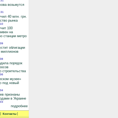
:31
кова возьмутся
:31
чил 40 млн. грн.
ьство рынка
:10
учит 100
ривен на
во станции метро
:09
устит облигации
0 миллионов
:08
рдила порядок
росов
о строительства
:06
еском музее»
о под новый
:04
иев признаны
одами в Украине
:03
подробнее
Контакты