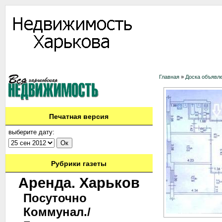
Информация
Доска объявлений
Дать объявление
Аренда
Ново
Главная
»
Доска объявл
Печатная версия
выберите дату:
Рубрики газеты
Аренда. Харьков
Посуточно
Коммунал./