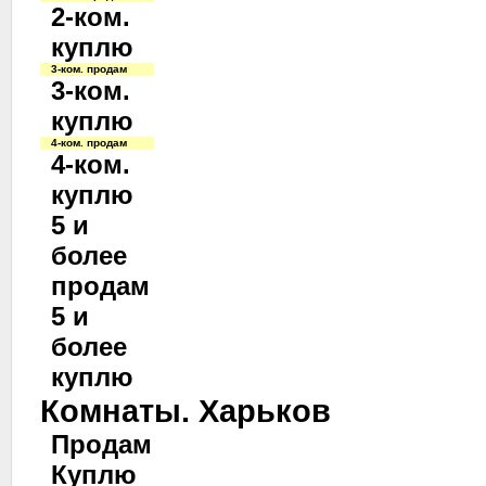
2-ком.
куплю
3-ком. продам
3-ком.
куплю
4-ком. продам
4-ком.
куплю
5 и
более
продам
5 и
более
куплю
Комнаты. Харьков
Продам
Куплю