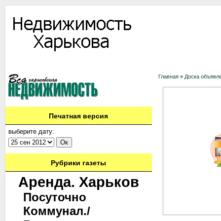
Информация
Доска объявлений
Дать объявление
Аренда
Ново
Главная
»
Доска объявл
Печатная версия
выберите дату:
Рубрики газеты
Аренда. Харьков
Посуточно
Коммунал./