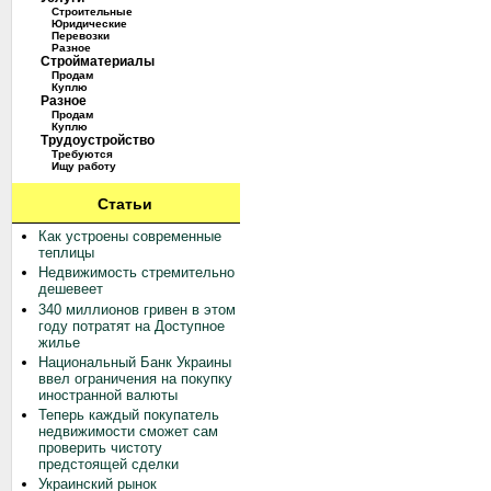
Строительные
Юридические
Перевозки
Разное
Стройматериалы
Продам
Куплю
Разное
Продам
Куплю
Трудоустройство
Требуются
Ищу работу
Статьи
Как устроены современные
теплицы
Недвижимость стремительно
дешевеет
340 миллионов гривен в этом
году потратят на Доступное
жилье
Национальный Банк Украины
ввел ограничения на покупку
иностранной валюты
Теперь каждый покупатель
недвижимости сможет сам
проверить чистоту
предстоящей сделки
Украинский рынок