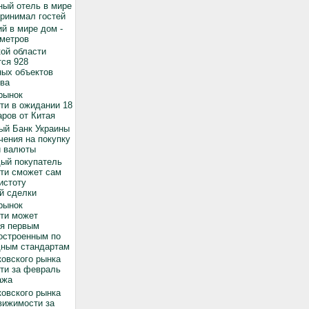
ный отель в мире
принимал гостей
й в мире дом -
 метров
ой области
ся 928
ных объектов
ва
рынок
ти в ожидании 18
ров от Китая
ый Банк Украины
чения на покупку
й валюты
дый покупатель
ти сможет сам
истоту
й сделки
рынок
ти может
ся первым
остроенным по
ным стандартам
овского рынка
ти за февраль
ажа
овского рынка
вижимости за