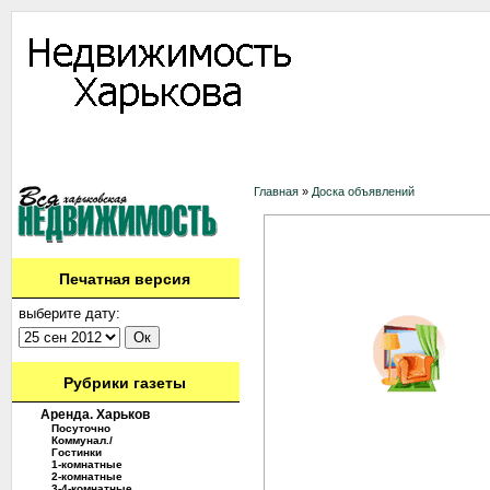
Информация
Доска объявлений
Дать объявление
Аренда
Ново
Контакты
Главная
»
Доска объявлений
Печатная версия
выберите дату:
Рубрики газеты
Аренда. Харьков
Посуточно
Коммунал./
Гостинки
1-комнатные
2-комнатные
3-4-комнатные