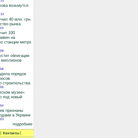
:31
кова возьмутся
:31
чил 40 млн. грн.
ьство рынка
:10
учит 100
ривен на
во станции метро
:09
устит облигации
0 миллионов
:08
рдила порядок
росов
о строительства
:06
еском музее»
о под новый
:04
иев признаны
одами в Украине
:03
подробнее
Контакты