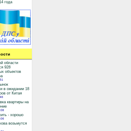
14 года
ости
ой области
ся 928
ых объектов
ва
:51
рынок
и в ожидании 18
ров от Китая
:46
вка квартиры на
ение
:08
ить - хорошо
:06
кова возьмутся