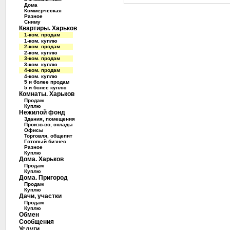
Дома
Коммерческая
Разное
Сниму
Квартиры. Харьков
1-ком. продам
1-ком. куплю
2-ком. продам
2-ком. куплю
3-ком. продам
3-ком. куплю
4-ком. продам
4-ком. куплю
5 и более продам
5 и более куплю
Комнаты. Харьков
Продам
Куплю
Нежилой фонд
Здания, помещения
Произв-во, склады
Офисы
Торговля, общепит
Готовый бизнес
Разное
Куплю
Дома. Харьков
Продам
Куплю
Дома. Пригород
Продам
Куплю
Дачи, участки
Продам
Куплю
Обмен
Сообщения
Услуги