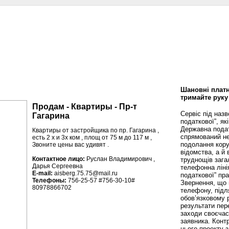
сти
Статьи
Помощь юриста
Аналитика
Дизайн и интерьер
Калей
Шановні платн
тримайте руку
Продам - Квартиры - Пр-т
Сервіс під наз
Гагарина
податкової”, як
Державна пода
Квартиры от застройщика по пр. Гагарина ,
спрямований не
есть 2 х и 3х ком , площ от 75 м до 117 м ,
подолання кору
Звоните цены вас удивят .
відомства, а й
Контактное лицо:
Руслан Владимирович ,
труднощів зага
Дарья Сергеевна
телефонна ліні
E-mail:
aisberg.75.75@mail.ru
податкової” пр
Телефоны:
756-25-57 #756-30-10#
Звернення, що 
80978866702
телефону, підл
обов’язковому 
результати пере
заходи своєча
заявника. Конт
цього проекту 