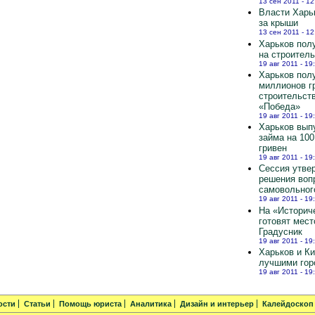
13 сен 2011 - 12
Власти Харь
за крыши
13 сен 2011 - 12
Харьков полу
на строител
19 авг 2011 - 19
Харьков пол
миллионов г
строительст
«Победа»
19 авг 2011 - 19
Харьков вып
займа на 10
гривен
19 авг 2011 - 19
Сессия утве
решения воп
самовольног
19 авг 2011 - 19
На «Историч
готовят мест
Градусник
19 авг 2011 - 19
Харьков и К
лучшими гор
19 авг 2011 - 19
ости
Статьи
Помощь юриста
Аналитика
Дизайн и интерьер
Калейдоскоп