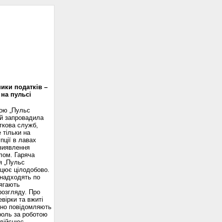
доскоп
ики податків –
 на пульсі
вою „Пульс
ій запровадила
ткова служб,
 тільки на
пції в лавах
 виявлення
лом. Гаряча
я „Пульс
ацює цілодобово.
надходять по
ягають
розгляду. Про
вірки та вжиті
сно повідомляють
роль за роботою
здійснює