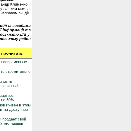
сандр Клименко.
у за яким можна
неправомірні дії
одії із засобами
ї інформації та
дськістю ДПІ у
овському район
 прочитать
ны современные
ть стремительно
и хотят
деревянный
квартиры
 на 30%
ов гривен в этом
ят на Доступное
 продает свой
12 миллионов