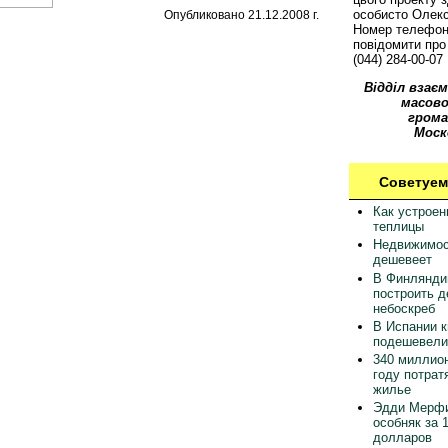
особисто Олек
Опубликовано 21.12.2008 г.
Номер телефон
повідомити про 
(044) 284-00-07
Відділ взаєм
масово
грома
Моск
Советуем
Как устрое
теплицы
Недвижимос
дешевеет
В Финлянди
построить 
небоскреб
В Испании 
подешевели
340 миллион
году потрат
жилье
Эдди Мерфи
особняк за 
долларов