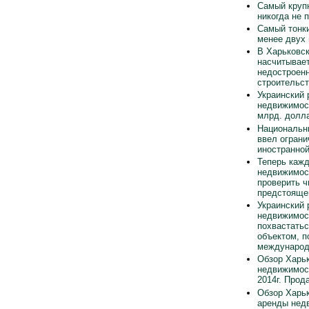
Самый круп
никогда не 
Самый тонки
менее двух
В Харьковск
насчитывает
недостроен
строительст
Украинский 
недвижимос
млрд. долла
Национальн
ввел ограни
иностранно
Теперь каж
недвижимос
проверить ч
предстояще
Украинский 
недвижимос
похвастать
объектом, п
международ
Обзор Харьк
недвижимос
2014г. Прод
Обзор Харьк
аренды нед