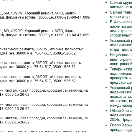
Самый круп
никогда не 
Самый тонки
1, 6/9, 40/20/9. Хороший ремонт. МПО, балкон
менее двух
ад. Документы готовы. 30000у.е. т.096-218-60-47, 099-
В Харьковск
насчитывает
недостроен
1, 6/9, 40/20/9. Хороший ремонт. МПО, балкон
строительст
ад. Документы готовы. 30000у.е. т.096-218-60-47, 099-
Украинский 
недвижимос
капитального ремонта, 36/20/7, м/п окна, полностью
млрд. долла
дна, экв. 36000 у. е. 75-64-517, 05091-526-62.
Национальн
ввел ограни
капитального ремонта, 36/20/7, м/п окна, полностью
иностранно
дна, экв. 36000 у. е. 75-64-517, 05091-526-62.
Теперь каж
недвижимос
капитального ремонта, 36/20/7, м/п окна, полностью
проверить ч
дна, экв. 36000 у. е. 75-64-517, 05091-526-62.
предстояще
Украинский 
янии, чистая, новая проводка, хорошая сантехника, на
недвижимос
-17, 0509-15-26-62.
похвастать
объектом, п
янии, чистая, новая проводка, хорошая сантехника, на
международ
-17, 0509-15-26-62.
Обзор Харьк
недвижимос
янии, чистая, новая проводка, хорошая сантехника, на
2014г. Прод
-17, 0509-15-26-62.
Обзор Харьк
аренды нед