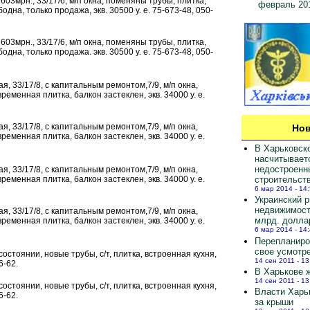
 603мрн., 33/17/6, м/п окна, поменяны трубы, плитка,
февраль 20
дна, только продажа, экв. 30500 у. е. 75-673-48, 050-
 603мрн., 33/17/6, м/п окна, поменяны трубы, плитка,
дна, только продажа. экв. 30500 у. е. 75-673-48, 050-
ая, 33/17/8, с капитальным ремонтом,7/9, м/п окна,
ременная плитка, балкон застеклен, экв. 34000 у. е.
ая, 33/17/8, с капитальным ремонтом,7/9, м/п окна,
Нов
ременная плитка, балкон застеклен, экв. 34000 у. е.
В Харьковск
насчитывает
недостроенн
ая, 33/17/8, с капитальным ремонтом,7/9, м/п окна,
строительст
ременная плитка, балкон застеклен, экв. 34000 у. е.
6 мар 2014 - 14
Украинский 
недвижимост
ая, 33/17/8, с капитальным ремонтом,7/9, м/п окна,
млрд. долла
ременная плитка, балкон застеклен, экв. 34000 у. е.
6 мар 2014 - 14
Перепланиро
свое усмотр
м состоянии, новые трубы, с/т, плитка, встроенная кухня,
14 сен 2011 - 13
6-62.
В Харькове ж
14 сен 2011 - 13
м состоянии, новые трубы, с/т, плитка, встроенная кухня,
Власти Харь
6-62.
за крыши