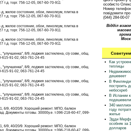
7 т.д. торг. 756-12-05, 067-60-70-911
особисто Олек
Номер телефон
 з-д, жилое состояние, обои, линолеум, плитка в
повідомити про 
7 т.д. торг. 756-12-05, 067-60-70-911
(044) 284-00-07
Відділ взаєм
 з-д, жилое состояние, обои, линолеум, плитка в
масово
7 т.д. торг. 756-12-05, 067-60-70-911
грома
Моск
 з-д, жилое состояние, обои, линолеум, плитка в
7 т.д. торг. 756-12-05, 067-60-70-911
Советуем
, "улучшенка", 8/9, лоджия застеклена, с/у совм., общ.
0-615-91-02, 063-761-24-45
Как устрое
теплицы
, "улучшенка", 8/9, лоджия застеклена, с/у совм., общ.
0-615-91-02, 063-761-24-45
Недвижимос
дешевеет
, "улучшенка", 8/9, лоджия застеклена, с/у совм., общ.
В Финлянди
0-615-91-02, 063-761-24-45
построить 
небоскреб
, "улучшенка", 8/9, лоджия застеклена, с/у совм., общ.
В Испании 
0-615-91-02, 063-761-24-45
подешевели
340 миллион
1, 6/9, 40/20/9. Хороший ремонт. МПО, балкон
году потрат
ад. Документы готовы. 30000у.е. т.096-218-60-47, 099-
жилье
Эдди Мерфи
особняк за 
1, 6/9, 40/20/9. Хороший ремонт. МПО, балкон
долларов
ад. Документы готовы. 30000у.е. т.096-218-60-47, 099-