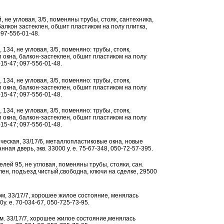
й, не угловая, 3/5, поменяны трубы, стояк, сантехника,
балкон застеклен, обшит пластиком на полу плитка,
097-556-01-48.
 134, не угловая, 3/5, поменяно: трубы, стояк,
/п окна, балкон-застеклен, обшит пластиком на полу
-15-47; 097-556-01-48.
 134, не угловая, 3/5, поменяно: трубы, стояк,
/п окна, балкон-застеклен, обшит пластиком на полу
-15-47; 097-556-01-48.
 134, не угловая, 3/5, поменяно: трубы, стояк,
/п окна, балкон-застеклен, обшит пластиком на полу
-15-47; 097-556-01-48.
енческая, 33/17/6, металлопластиковые окна, новые
ная дверь, экв. 33000 у. е. 75-67-348, 050-72-57-395.
телей 95, не угловая, поменяны трубы, стояки, сан.
клен, подъезд чистый,свободна, ключи на сделке, 29500
ом, 33/17/7, хорошее жилое состояние, менялась
0у. е. 70-034-67, 050-725-73-95.
ом. 33/17/7, хорошее жилое состояние,менялась