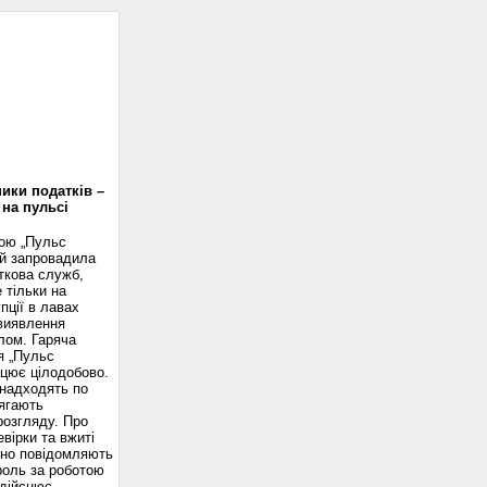
доскоп
ики податків –
 на пульсі
вою „Пульс
ій запровадила
ткова служб,
 тільки на
пції в лавах
 виявлення
лом. Гаряча
я „Пульс
ацює цілодобово.
надходять по
ягають
розгляду. Про
вірки та вжиті
сно повідомляють
роль за роботою
здійснює