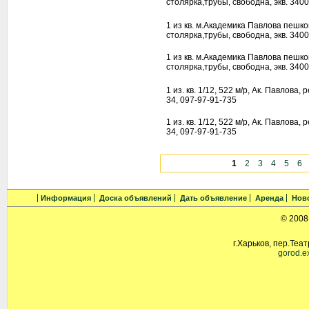
столярка,трубы, свободна, экв. 3400
1 из кв. м.Академика Павлова пешк
столярка,трубы, свободна, экв. 3400
1 из кв. м.Академика Павлова пешк
столярка,трубы, свободна, экв. 3400
1 из. кв. 1/12, 522 м/р, Ак. Павлова, р
34, 097-97-91-735
1 из. кв. 1/12, 522 м/р, Ак. Павлова, р
34, 097-97-91-735
1
2
3
4
5
6
Информация
Доска объявлений
Дать объявление
Аренда
Нов
© 2008
г.Харьков, пер.Теат
gorod.e