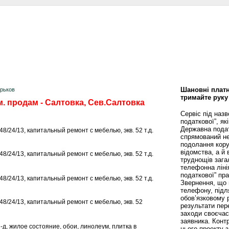
сти
Статьи
Помощь юриста
Аналитика
Дизайн и интерьер
Калей
Шановні платн
арьков
тримайте руку
м. продам - Салтовка, Сев.Салтовка
Сервіс під наз
податкової”, як
Державна пода
, 48/24/13, капитальный ремонт с мебелью, экв. 52 т.д.
спрямований не
подолання кору
відомства, а й
, 48/24/13, капитальный ремонт с мебелью, экв. 52 т.д.
труднощів зага
телефонна ліні
податкової” пр
, 48/24/13, капитальный ремонт с мебелью, экв. 52 т.д.
Звернення, що 
телефону, підл
обов’язковому 
6, 48/24/13, капитальный ремонт с мебелью, экв. 52
результати пере
заходи своєча
заявника. Конт
 з-д, жилое состояние, обои, линолеум, плитка в
цього проекту 