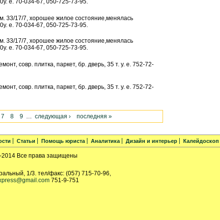
0у. е. 70-034-67, 050-725-73-95.
ом. 33/17/7, хорошее жилое состояние,менялась
0у. е. 70-034-67, 050-725-73-95.
ом. 33/17/7, хорошее жилое состояние,менялась
0у. е. 70-034-67, 050-725-73-95.
емонт, совр. плитка, паркет, бр. дверь, 35 т. у. е. 752-72-
емонт, совр. плитка, паркет, бр. дверь, 35 т. у. е. 752-72-
7
8
9
…
следующая ›
последняя »
ости
Статьи
Помощь юриста
Аналитика
Дизайн и интерьер
Калейдоскоп
-2014 Все права защищены
ральный, 1/3. тел/факс: (057) 715-70-96,
xpress@gmail.com
751-9-751