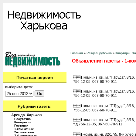
Информация
Доска объявлений
Дать объявление
Аренда
Ново
Контакты
Главная
»
Раздел, рубрика
»
Квартиры. Х
Объявления газеты - 1-ко
Печатная версия
1 комн. из. кв., м. "Г.Труда", 8/16
756-12-05, 067-60-70-911
выберите дату:
1 комн. из. кв., м. "Г.Труда", 8/16
756-12-05, 067-60-70-911
Рубрики газеты
1 комн. из. кв., м. "Г.Труда", 8/16
756-12-05, 067-60-70-911
Аренда. Харьков
Посуточно
1 комн. из. кв., м. "Г.Труда", 8/1
Коммунал./
т.д.756-12-05, 067-60-70-911
Гостинки
1-комнатные
2-комнатные
1-комн. из. кв. 32/17/5, 8-й хлеб
3-4-комнатные