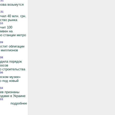
:31
кова возьмутся
:31
чил 40 млн. грн.
ьство рынка
:10
учит 100
ривен на
во станции метро
:09
устит облигации
0 миллионов
:08
рдила порядок
росов
о строительства
:06
еском музее»
о под новый
:04
иев признаны
одами в Украине
:03
подробнее