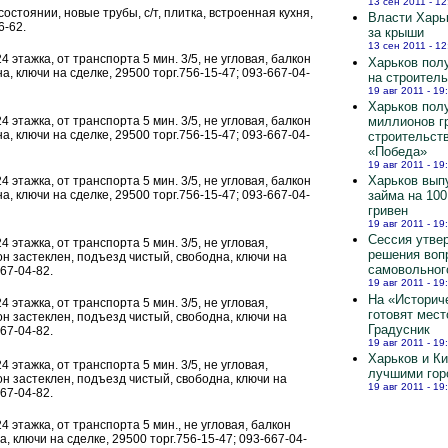
13 сен 2011 - 12
м состоянии, новые трубы, с/т, плитка, встроенная кухня,
Власти Харь
6-62.
за крыши
13 сен 2011 - 12
 24 этажка, от транспорта 5 мин. 3/5, не угловая, балкон
Харьков полу
а, ключи на сделке, 29500 торг.756-15-47; 093-667-04-
на строител
19 авг 2011 - 19
Харьков пол
миллионов г
 24 этажка, от транспорта 5 мин. 3/5, не угловая, балкон
а, ключи на сделке, 29500 торг.756-15-47; 093-667-04-
строительст
«Победа»
19 авг 2011 - 19
Харьков вып
 24 этажка, от транспорта 5 мин. 3/5, не угловая, балкон
займа на 10
а, ключи на сделке, 29500 торг.756-15-47; 093-667-04-
гривен
19 авг 2011 - 19
Сессия утве
24 этажка, от транспорта 5 мин. 3/5, не угловая,
решения воп
он застеклен, подъезд чистый, свободна, ключи на
самовольног
667-04-82.
19 авг 2011 - 19
На «Историч
24 этажка, от транспорта 5 мин. 3/5, не угловая,
готовят мест
он застеклен, подъезд чистый, свободна, ключи на
Градусник
667-04-82.
19 авг 2011 - 19
Харьков и К
24 этажка, от транспорта 5 мин. 3/5, не угловая,
лучшими гор
он застеклен, подъезд чистый, свободна, ключи на
19 авг 2011 - 19
667-04-82.
 24 этажка, от транспорта 5 мин., не угловая, балкон
, ключи на сделке, 29500 торг.756-15-47; 093-667-04-