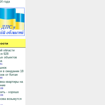
14 года
ости
ой области
ся 928
ых объектов
ва
:51
рынок
и в ожидании 18
ров от Китая
:46
вка квартиры на
ение
:08
ить - хорошо
:06
кова возьмутся