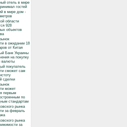
ный отель в мире
принимал гостей
й в мире дом -
 метров
ой области
ся 928
ных объектов
ва
рынок
ти в ожидании 18
ров от Китая
ый Банк Украины
чения на покупку
й валюты
дый покупатель
ти сможет сам
истоту
й сделки
рынок
ти может
ся первым
остроенным по
ным стандартам
овского рынка
ти за февраль
ажа
овского рынка
вижимости за