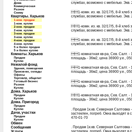
службах, возможно с мебелью. Экв. 2
Дома
Коммерческая
Разное
1-комн. из. кв. 32/17/5, 8-й хлеб
Сниму
Квартиры. Харьков
службах, возможно с мебелью. Экв. 2
1-ком. продам
1-ком. куплю
1-комн. из. кв. 32/17/5, 8-й хлеб
2-ком. продам
службах, возможно с мебелью. Экв. 2
2-ком. куплю
3-ком. продам
3-ком. куплю
1-комн. из. кв. 32/17/5, 8-й хлеб
4-ком. продам
службах, возможно с мебелью. Экв. 2
4-ком. куплю
5 и более продам
5 и более куплю
Комнаты. Харьков
1-комнатная кв-ра, Сев. Салт. - 1
Продам
площадь - 36м2, цена 36900 у.е., 05
Куплю
Нежилой фонд
1-комнатная кв-ра, Сев. Салт. - 1
Здания, помещения
площадь - 36м2, цена 36900 у.е., 05
Произв-во, склады
Офисы
Торговля, общепит
Готовый бизнес
1-комнатная кв-ра, Сев. Салт. - 1
Разное
площадь - 36м2, цена 36900 у.е., 05
Куплю
Дома. Харьков
1-комнатная кв-ра, Сев. Салт. - 1
Продам
Куплю
площадь - 36м2, цена 36900 у.е., 05
Дома. Пригород
Продам
Куплю
. Продам 1к.кв. Северная Салтовка -
Дачи, участки
застеклен, погреб. Окна выходят в с
Продам
470-01-70
Куплю
Обмен
. Продам 1к.кв. Северная Салтовка -
Сообщения
застеклен, погреб. Окна выходят в с
Услуги