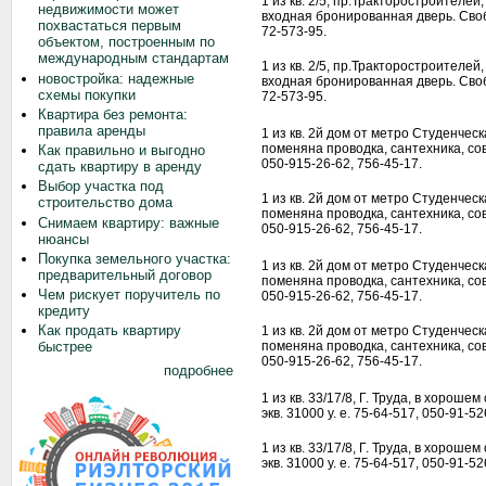
1 из кв. 2/5, пр.Тракторостроителей,
недвижимости может
входная бронированная дверь. Свобо
похвастаться первым
72-573-95.
объектом, построенным по
международным стандартам
1 из кв. 2/5, пр.Тракторостроителей,
новостройка: надежные
входная бронированная дверь. Свобо
схемы покупки
72-573-95.
Квартира без ремонта:
правила аренды
1 из кв. 2й дом от метро Студенческ
поменяна проводка, сантехника, сов
Как правильно и выгодно
050-915-26-62, 756-45-17.
сдать квартиру в аренду
Выбор участка под
1 из кв. 2й дом от метро Студенческ
строительство дома
поменяна проводка, сантехника, сов
Снимаем квартиру: важные
050-915-26-62, 756-45-17.
нюансы
Покупка земельного участка:
1 из кв. 2й дом от метро Студенческ
предварительный договор
поменяна проводка, сантехника, сов
Чем рискует поручитель по
050-915-26-62, 756-45-17.
кредиту
Как продать квартиру
1 из кв. 2й дом от метро Студенческ
поменяна проводка, сантехника, сов
быстрее
050-915-26-62, 756-45-17.
подробнее
1 из кв. 33/17/8, Г. Труда, в хороше
экв. 31000 у. е. 75-64-517, 050-91-52
1 из кв. 33/17/8, Г. Труда, в хороше
экв. 31000 у. е. 75-64-517, 050-91-52