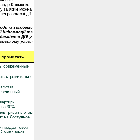
сандр Клименко.
у за яким можна
неправомірні дії
одії із засобами
ї інформації та
дськістю ДПІ у
овському район
 прочитать
ны современные
ть стремительно
и хотят
деревянный
квартиры
 на 30%
ов гривен в этом
ят на Доступное
 продает свой
12 миллионов