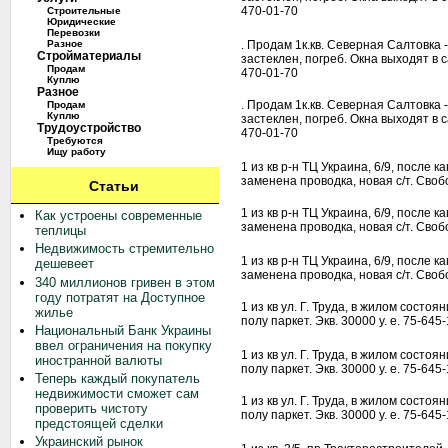
470-01-70
Строительные
Юридические
Перевозки
Разное
. Продам 1к.кв. Северная Салтовка -
Стройматериалы
застеклен, погреб. Окна выходят в с
Продам
470-01-70
Куплю
Разное
. Продам 1к.кв. Северная Салтовка -
Продам
Куплю
застеклен, погреб. Окна выходят в с
Трудоустройство
470-01-70
Требуются
Ищу работу
1 из кв р-н ТЦ Украина, 6/9, после 
заменена проводка, новая с/т. Свобо
Статьи
1 из кв р-н ТЦ Украина, 6/9, после 
Как устроены современные
заменена проводка, новая с/т. Свобо
теплицы
Недвижимость стремительно
1 из кв р-н ТЦ Украина, 6/9, после 
дешевеет
заменена проводка, новая с/т. Свобо
340 миллионов гривен в этом
году потратят на Доступное
1 из кв ул. Г. Труда, в жилом состо
жилье
полу паркет. Экв. 30000 у. е. 75-645
Национальный Банк Украины
ввел ограничения на покупку
1 из кв ул. Г. Труда, в жилом состо
иностранной валюты
полу паркет. Экв. 30000 у. е. 75-645
Теперь каждый покупатель
недвижимости сможет сам
1 из кв ул. Г. Труда, в жилом состо
проверить чистоту
полу паркет. Экв. 30000 у. е. 75-645
предстоящей сделки
Украинский рынок