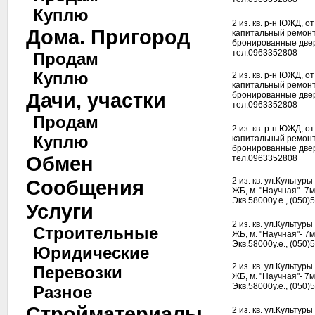
Куплю
2 из. кв. р-н ЮЖД, о
Дома. Пригород
капитальный ремонт
бронированные двер
тел.0963352808
Продам
Куплю
2 из. кв. р-н ЮЖД, о
капитальный ремонт
Дачи, участки
бронированные двер
тел.0963352808
Продам
2 из. кв. р-н ЮЖД, о
Куплю
капитальный ремонт
бронированные двер
Обмен
тел.0963352808
Сообщения
2 из. кв. ул.Культур
ЖБ, м. "Научная"- 7
Экв.58000у.е., (050)
Услуги
2 из. кв. ул.Культур
Строительные
ЖБ, м. "Научная"- 7
Экв.58000у.е., (050)
Юридические
2 из. кв. ул.Культур
Перевозки
ЖБ, м. "Научная"- 7
Экв.58000у.е., (050)
Разное
Стройматериалы
2 из. кв. ул.Культур