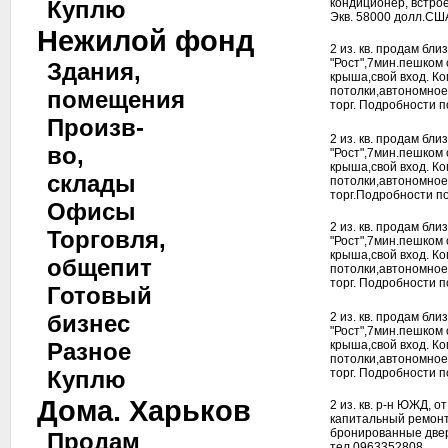
Куплю
кондиционер, встрое
Экв. 58000 долл.США
Нежилой фонд
2 из. кв. продам бли
"Рост",7мин.пешком
Здания,
крыша,свой вход. Ко
потолки,автономное
помещения
торг. Подробности п
Произв-
2 из. кв. продам бли
во,
"Рост",7мин.пешком
крыша,свой вход. Ко
склады
потолки,автономное
торг.Подробности по
Офисы
2 из. кв. продам бли
Торговля,
"Рост",7мин.пешком
крыша,свой вход. Ко
общепит
потолки,автономное
торг. Подробности п
Готовый
бизнес
2 из. кв. продам бли
"Рост",7мин.пешком
Разное
крыша,свой вход. Ко
потолки,автономное
Куплю
торг. Подробности п
Дома. Харьков
2 из. кв. р-н ЮЖД, о
капитальный ремонт
бронированные двер
Продам
тел.0963352808