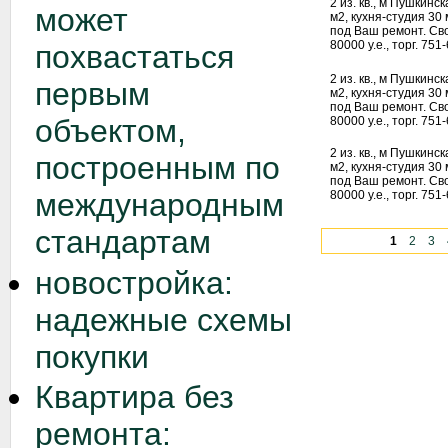
2 из. кв., м Пушкинск
может
м2, кухня-студия 30
под Ваш ремонт. Св
80000 у.е., торг. 75
похвастаться
2 из. кв., м Пушкинск
первым
м2, кухня-студия 30
под Ваш ремонт. Св
объектом,
80000 у.е., торг. 75
2 из. кв., м Пушкинск
построенным по
м2, кухня-студия 30
под Ваш ремонт. Св
международным
80000 у.е., торг. 75
стандартам
1
2
3
новостройка:
надежные схемы
покупки
Квартира без
ремонта: