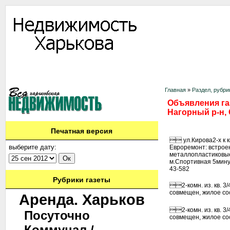
Информация
Доска объявлений
Дать объявление
Аренда
Ново
Контакты
Главная
»
Раздел, рубри
Объявления газ
Нагорный р-н, 
Печатная версия
 ул.Кирова2-х к кв
выберите дату:
Евроремонт: встроен
металлопластиковые
м.Спортивная 5минут
43-582
Рубрики газеты
2-комн. из. кв. 3/
совмещен, жилое сост
Аренда. Харьков
2-комн. из. кв. 3/
Посуточно
совмещен, жилое сост
Коммунал./