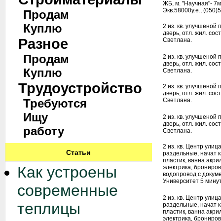
ЖБ, м. "Научная"- 7
Экв.58000у.е., (050)
Продам
Куплю
2 из. кв. улучшеной п
дверь, отл. жил. сост
Разное
Светлана.
Продам
2 из. кв. улучшеной п
дверь, отл. жил. сост
Куплю
Светлана.
Трудоустройство
2 из. кв. улучшеной п
дверь, отл. жил. сост
Требуются
Светлана.
Ищу
2 из. кв. улучшеной п
дверь, отл. жил. сост
работу
Светлана.
2 из. кв. Центр улиц
Статьи
раздельные, начат 
пластик, ванна акри
Как устроены
электрика, брониро
водопровод с докум
Университет 5 минут
современные
2 из. кв. Центр улиц
теплицы
раздельные, начат 
пластик, ванна акри
электрика, брониро