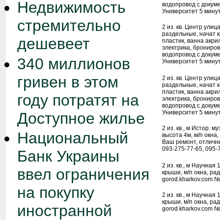
Недвижимость
водопровод с докум
Университет 5 минут
стремительно
2 из. кв. Центр улиц
раздельные, начат 
дешевеет
пластик, ванна акри
электрика, брониро
водопровод с докум
340 миллионов
Университет 5 минут
гривен в этом
2 из. кв. Центр улиц
раздельные, начат 
пластик, ванна акри
году потратят на
электрика, брониро
водопровод с докум
Университет 5 минут
Доступное жилье
2 из. кв., м Истор. м
Национальный
высота 4м, м/п окна
Ваш ремонт, отличны
093-275-77-65, 095-
Банк Украины
2 из. кв., м Научная
ввел ограничения
крыши, м/п окна, рад
gorod.kharkov.com №
на покупку
2 из. кв., м Научная
крыши, м/п окна, рад
иностранной
gorod.kharkov.com №