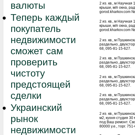
валюты
2 из. кв., м Научная
крыши, м/п окна, рад
gorod.kharkov.com №
Теперь каждый
2 из. кв., м Научная
покупатель
крыши, м/п окна, рад
gorod.kharkov.com №
недвижимости
2 из. кв., м Пушкинск
раздельно, двухстор
сможет сам
68, 095-81-15-627.
2 из. кв., м Пушкинск
проверить
раздельно, двухстор
68, 095-81-15-627.
чистоту
2 из. кв., м Пушкинск
предстоящей
раздельно, двухстор
68, 095-81-15-627.
сделки
2 из. кв., м Пушкинск
раздельно, двухстор
68, 095-81-15-627.
Украинский
2 из. кв., м Пушкинск
рынок
м2, кухня-студия 30
под Ваш ремонт. Св
80000 у.е., торг. 75
недвижимости