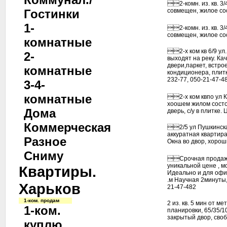
2-комн. из. кв. 3/
Гостинки
совмещен, жилое сост
1-
2-комн. из. кв. 3/
совмещен, жилое сост
комнатные
2-х ком кв 6/9 у
2-
выходят на реку. Ка
двери,паркет, встро
комнатные
кондиционера, плитка
232-77, 050-21-47-4
3-4-
комнатные
2-х ком квпо ул Ко
хоошем жилом состоя
Дома
дверь, с/у в плитке
Коммерческая
2/5 ул Пушкинская
аккуратная квартир
Разное
Окна во двор, хорош
Сниму
Срочная продажа 2
уникальной цене , м
Квартиры.
Идеально и для офис
.м Научная 2минуты
Харьков
21-47-482
1-ком. продам
2 из. кв. 5 мин от 
1-ком.
планировки, 65/35/1
закрытый двор, своб
куплю